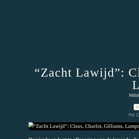
“Zacht Lawijd”: Cl
histo
0
Par 