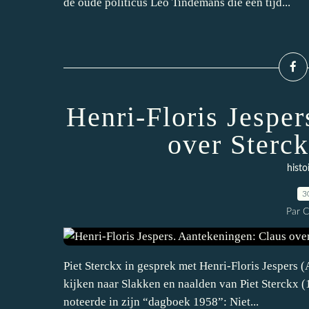
de oude politicus Leo Tindemans die een tijd...
Henri-Floris Jespe
over Sterc
histo
3
Par 
Piet Sterckx in gesprek met Henri-Floris Jespers 
kijken naar Slakken en naalden van Piet Sterckx 
noteerde in zijn “dagboek 1958”: Niet...