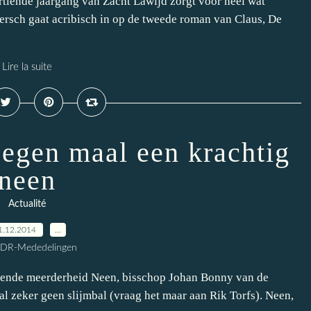
ertiende jaargang van Zacht Lawijd zorgt voor heel wat
eersch gaat acribisch in op de tweede roman van Claus, De
Lire la suite
Negen maal een krachtig
neen
Actualité
1.12.2014
…
CDR-Mededelingen
ijgende meerderheid Neen, bisschop Johan Bonny van de
l zeker geen slijmbal (vraag het maar aan Rik Torfs). Neen,