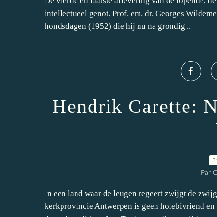
De vierde en laatste aflevering van de lopende, d
intellectueel genot. Prof. em. dr. Georges Wildem
hondsdagen (1952) die hij nu na grondig...
Hendrik Carette: 
3
Par 
In een land waar de leugen regeert zwijgt de zw
kerkprovincie Antwerpen is geen holebivriend en a