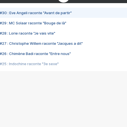
#30 : Eve Angeli raconte "Avant de partir"
#29 : MC Solaar raconte "Bouge de là"
28 : Lorie raconte "Je vais vite"
#27 : Christophe Willem raconte "Jacques a dit"
#26 : Chimène Badi raconte "Entre nous"
#25 : Indochine raconte "3e sexe"
#24 : Zaho raconte "C'est chelou"
#23 : Patrick Bruel raconte "Au café des délices"
#22 : Kyo raconte "Le chemin"
#21 : Nolwenn Leroy raconte "Cassé"
#20 : Patrick Hernandez raconte "Born to be alive"
#19 : Lorie raconte "Près de moi"