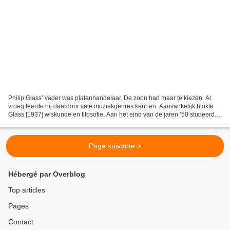
Philip Glass’ vader was platenhandelaar. De zoon had maar te kiezen. Al
vroeg leerde hij daardoor vele muziekgenres kennen. Aanvankelijk blokte
Glass [1937] wiskunde en filosofie. Aan het eind van de jaren ’50 studeerde
hij bij Steve Reich in New York...
Page suivante >
Hébergé par Overblog
Top articles
Pages
Contact