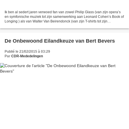
Ik ben al sedert jaren verwoed fan van zowel Philip Glass (van zijn opera’s
en symfonische muziek tot zijn samenwerking aan Leonard Cohen’s Book of
Longing ) als van Walter Van Beirendonck (van zijn T-shirts tot zijn
wintertruien). Bovendien hou ik erg...
De Onbewoond Eilandkeuze van Bert Bevers
Publié le 21/02/2015 à 03:29
Par
CDR-Mededelingen