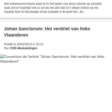
Het onbewoond eiland waar ik in het kader van deze rubriek op verzeild
raak ziet er hopelijk niet zo uit als het atol dat zo’n diepe indruk op me
maakte toen ik het plaatje ervan inplakte in Ik weet het , de
jeugdencyclopedie waarvoor je zelf de illustraties...
Johan Sanctorum: Het verdriet van links
Vlaanderen
Publié le 20/02/2015 à 19:12
Par
CDR-Mededelingen