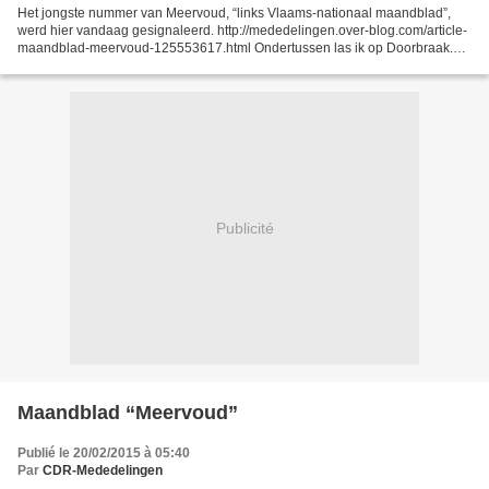
Het jongste nummer van Meervoud, “links Vlaams-nationaal maandblad”,
werd hier vandaag gesignaleerd. http://mededelingen.over-blog.com/article-
maandblad-meervoud-125553617.html Ondertussen las ik op Doorbraak.be
de bijdrage van filosoof Johan Sanctorum...
Publicité
Maandblad “Meervoud”
Publié le 20/02/2015 à 05:40
Par
CDR-Mededelingen