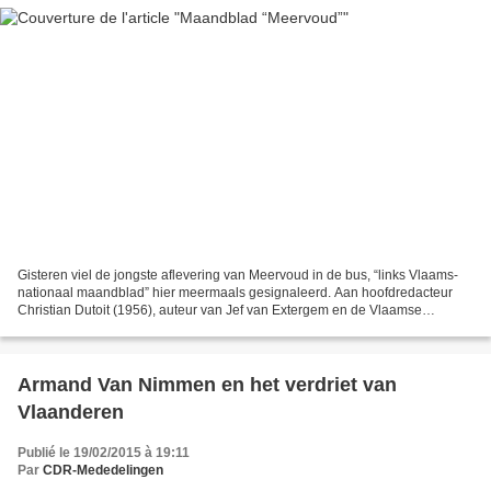
Gisteren viel de jongste aflevering van Meervoud in de bus, “links Vlaams-
nationaal maandblad” hier meermaals gesignaleerd. Aan hoofdredacteur
Christian Dutoit (1956), auteur van Jef van Extergem en de Vlaamse
beweging (Antwerpen,Soethoudt, 1983), koester...
Armand Van Nimmen en het verdriet van
Vlaanderen
Publié le 19/02/2015 à 19:11
Par
CDR-Mededelingen