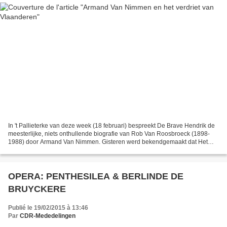
In 't Pallieterke van deze week (18 februari) bespreekt De Brave Hendrik de
meesterlijke, niets onthullende biografie van Rob Van Roosbroeck (1898-
1988) door Armand Van Nimmen. Gisteren werd bekendgemaakt dat Het
verdriet van Vlaanderen. Rob Van Roosbroeck...
OPERA: PENTHESILEA & BERLINDE DE
BRUYCKERE
Publié le 19/02/2015 à 13:46
Par
CDR-Mededelingen