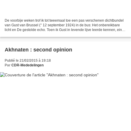
De voorbije weken trof ik tot tweemaal toe een pas verschenen dichtbundel
van Gust van Brussel (° 12 september 1924) in de bus: Het onbereikbare
licht en De gestolde echo. Toen ik Gust in levende lijve leerde kennen, eind
de jaren zeventig, had ik twee...
Akhnaten : second opinion
Publié le 21/02/2015 à 19:18
Par
CDR-Mededelingen