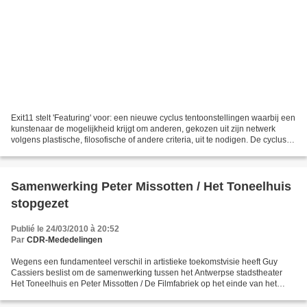
Exit11 stelt 'Featuring' voor: een nieuwe cyclus tentoonstellingen waarbij een
kunstenaar de mogelijkheid krijgt om anderen, gekozen uit zijn netwerk
volgens plastische, filosofische of andere criteria, uit te nodigen. De cyclus
gaat van start met Luc...
Samenwerking Peter Missotten / Het Toneelhuis
stopgezet
Publié le 24/03/2010 à 20:52
Par
CDR-Mededelingen
Wegens een fundamenteel verschil in artistieke toekomstvisie heeft Guy
Cassiers beslist om de samenwerking tussen het Antwerpse stadstheater
Het Toneelhuis en Peter Missotten / De Filmfabriek op het einde van het
lopende seizoen stop te zetten. Volgens...