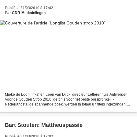
Publié le 31/03/2010 à 17:42
Par
CDR-Mededelingen
Mieke de Loof (links) en Leen van Dijck, directeur Letterenhuis Antwerpen
Voor de Gouden Strop 2010, de prijs voor het beste oorspronkelijk
Nederlandstalige spannende boek, werden in totaal 87 titels ingezonden.
Een jury heeft daaruit nu een longlist...
Bart Stouten: Mattheuspassie
Publié le 31/03/2010 à 17:02