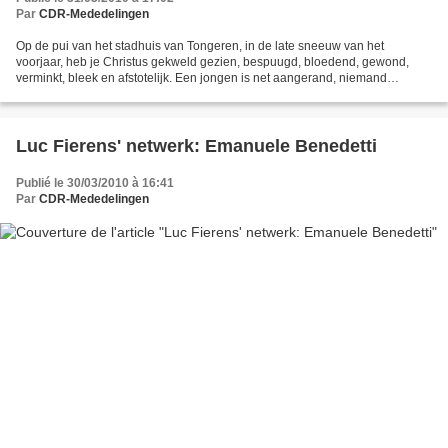
Par
CDR-Mededelingen
Op de pui van het stadhuis van Tongeren, in de late sneeuw van het
voorjaar, heb je Christus gekweld gezien, bespuugd, bloedend, gewond,
verminkt, bleek en afstotelijk. Een jongen is net aangerand, niemand
bekommert zich om hem, hoe hij daar in zijn trenchcoat...
Luc Fierens' netwerk: Emanuele Benedetti
Publié le 30/03/2010 à 16:41
Par
CDR-Mededelingen