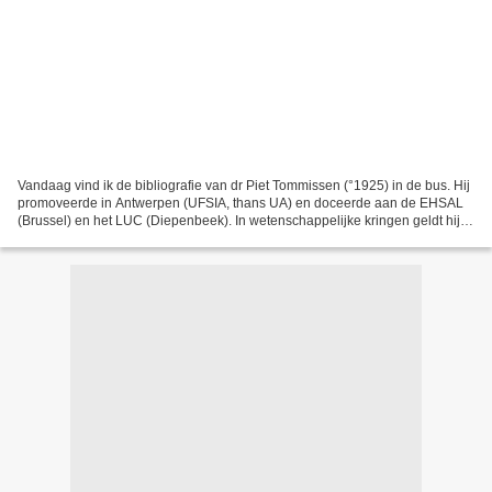
Vandaag vind ik de bibliografie van dr Piet Tommissen (°1925) in de bus. Hij
promoveerde in Antwerpen (UFSIA, thans UA) en doceerde aan de EHSAL
(Brussel) en het LUC (Diepenbeek). In wetenschappelijke kringen geldt hij
als een kenner van leven en werk...