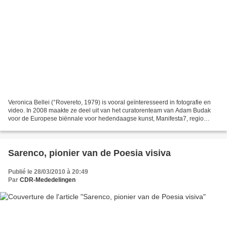
Veronica Bellei (°Rovereto, 1979) is vooral geïnteresseerd in fotografie en
video. In 2008 maakte ze deel uit van het curatorenteam van Adam Budak
voor de Europese biënnale voor hedendaagse kunst, Manifesta7, regio
Trentino Alto Adige. Werk van Veronica...
Sarenco, pionier van de Poesia visiva
Publié le 28/03/2010 à 20:49
Par
CDR-Mededelingen