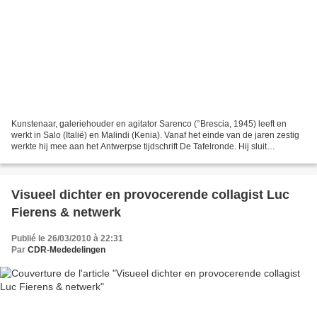
Kunstenaar, galeriehouder en agitator Sarenco (°Brescia, 1945) leeft en
werkt in Salo (Italië) en Malindi (Kenia). Vanaf het einde van de jaren zestig
werkte hij mee aan het Antwerpse tijdschrift De Tafelronde. Hij sluit
vriendschap met Paul de Vree (1909-1982)....
Visueel dichter en provocerende collagist Luc
Fierens & netwerk
Publié le 26/03/2010 à 22:31
Par
CDR-Mededelingen