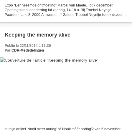
Expo “Een vreemde ontmoeting” Marcel van Maele. Tot 7 december.
Openingsuren: donderdag tot zondag, 14-18 u. Bij Troebel Neyntje,
Paardenmarkt 8, 2000 Antwerpen. * Galerie Troebel Neyntje is ook de/een
thuishaven van Bert Lezy (° 1970), die Vrije Grafiek...
Keeping the memory alive
Publié le 22/11/2014 à 16:30
Par
CDR-Mededelingen
In mijn artikel 'Nooit meer oorlog' of 'Nooit méér oorlog'? van 6 november