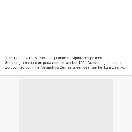
Jozef Peeters (1895-1960), “Aquarelle II”. Aquarel en potlood.
Gemonogrammeerd en gedateerd, november 1924 Donderdag 4 december
wordt om 20 uur in het Veilinghuis Bernaerts een deel van het kunstbezit van
Paul van Ostaijen geveild (werken op papier)....