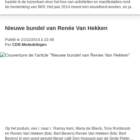
haalde ik de luizenkam door het bos van activiteiten en manifestaties rond
de herdenking van WOI. Het jaar 2014 moest een eeuwfeest worden, en ja,
een 'feest' heeft men er ook...
Nieuwe bundel van Renée Van Hekken
Publié le 21/11/2014 à 22:48
Par
CDR-Mededelingen
Op het podum, van l. naar r.: Ramsy Irani, Maria de Blieck, Tony Rombouts
en Renée Van Hekken (foto: Bert Bevers) Renée Van Hekken (foto: Bert
Bevers) In een goed gevuld literair café Den Hopsack aan de Grote Pieter