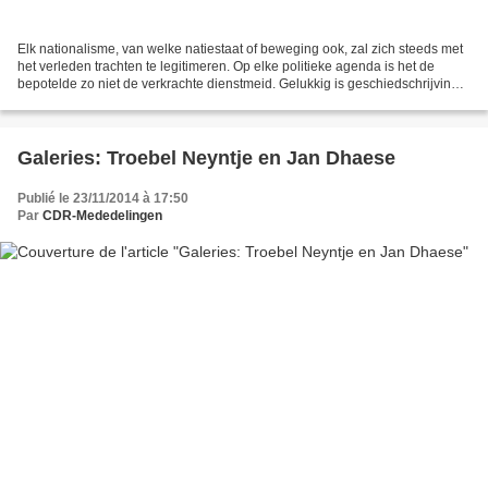
Elk nationalisme, van welke natiestaat of beweging ook, zal zich steeds met
het verleden trachten te legitimeren. Op elke politieke agenda is het de
bepotelde zo niet de verkrachte dienstmeid. Gelukkig is geschiedschrijving
een wetenschap die steeds in...
Galeries: Troebel Neyntje en Jan Dhaese
Publié le 23/11/2014 à 17:50
Par
CDR-Mededelingen