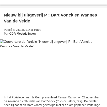
Potstraat in Antwerpen werd donderdagavond...
Nieuw bij uitgeverij P : Bart Vonck en Wannes
Van de Velde
Publié le 21/11/2014 à 16:08
Par
CDR-Mededelingen
In het Poëziecentrum te Gent presenteert Renaat Ramon op 28 november
de zevende dichtbundel van Bart Vonck (°1957), Teloor, zalig. De dichter
heeft zij naam en faam vooral gevestigd met zijn alom geprezen vertalingen