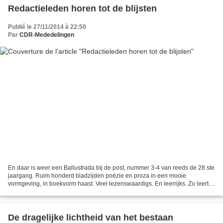
Redactieleden horen tot de blijsten
Publié le 27/11/2014 à 22:50
Par
CDR-Mededelingen
En daar is weer een Ballustrada bij de post, nummer 3-4 van reeds de 28 ste
jaargang. Ruim honderd bladzijden poëzie en proza in een mooie
vormgeving, in boekvorm haast. Veel lezenswaardigs. En leerrijks. Zo leert
Kees Torn ons in zijn vers Lichtvoetig...
De dragelijke lichtheid van het bestaan