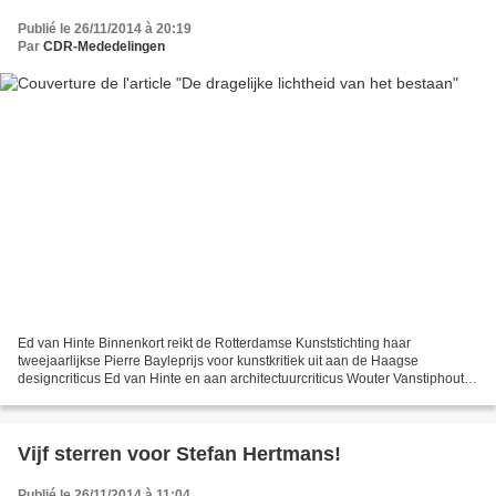
Publié le 26/11/2014 à 20:19
Par
CDR-Mededelingen
Ed van Hinte Binnenkort reikt de Rotterdamse Kunststichting haar
tweejaarlijkse Pierre Bayleprijs voor kunstkritiek uit aan de Haagse
designcriticus Ed van Hinte en aan architectuurcriticus Wouter Vanstiphout.
Ed van Hinte doet in zijn publicaties recht...
Vijf sterren voor Stefan Hertmans!
Publié le 26/11/2014 à 11:04