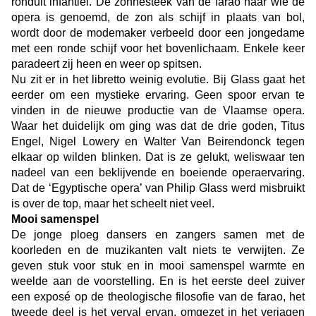
ronduit infantiel. De zonnesteek van de farao naar wie de
opera is genoemd, de zon als schijf in plaats van bol,
wordt door de modemaker verbeeld door een jongedame
met een ronde schijf voor het bovenlichaam. Enkele keer
paradeert zij heen en weer op spitsen.
Nu zit er in het libretto weinig evolutie. Bij Glass gaat het
eerder om een mystieke ervaring. Geen spoor ervan te
vinden in de nieuwe productie van de Vlaamse opera.
Waar het duidelijk om ging was dat de drie goden, Titus
Engel, Nigel Lowery en Walter Van Beirendonck tegen
elkaar op wilden blinken. Dat is ze gelukt, weliswaar ten
nadeel van een beklijvende en boeiende operaervaring.
Dat de ‘Egyptische opera’ van Philip Glass werd misbruikt
is over de top, maar het scheelt niet veel.
Mooi samenspel
De jonge ploeg dansers en zangers samen met de
koorleden en de muzikanten valt niets te verwijten. Ze
geven stuk voor stuk en in mooi samenspel warmte en
weelde aan de voorstelling. En is het eerste deel zuiver
een exposé op de theologische filosofie van de farao, het
tweede deel is het verval ervan, omgezet in het verjagen