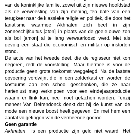
van de koninklijke familie, zowel uit zijn nieuwe hoofdstad
als de verwoesting van zijn mening, ten bate van een
terugkeer naar de klassieke religie en politiek, die door het
fanatisme waarmee Akhnaten zich beet in zijn
zonneschijfcultus [aton], in plaats van de goeie ouwe zon
als bol [amon] al te lang verwaarloosd werd. Met als
gevolg een staat die economisch en militair op instorten
stond.
De actie van het tweede deel, die de regisseur niet kon
negeren, redt de voorstelling. Maar hiermee is voor de
productie geen grote toekomst weggelegd. Na de laatste
opvoering verdwijnt die in een zolderkast en worden de
kostuums aan een school geschonken, die ze naar
hartenlust mag verknippen voor een eindejaarproductie
waarin er flink kan, nee moet gelachen worden. Tenzij
meneer Van Beirendonck denkt dat hij de kunst van de
mode een nieuwe boost heeft gegeven. En met hem een
aantal volgelingen van de vermeende goeroe.
Geen garantie
Akhnaten
is een productie zijn geld niet waard. Het