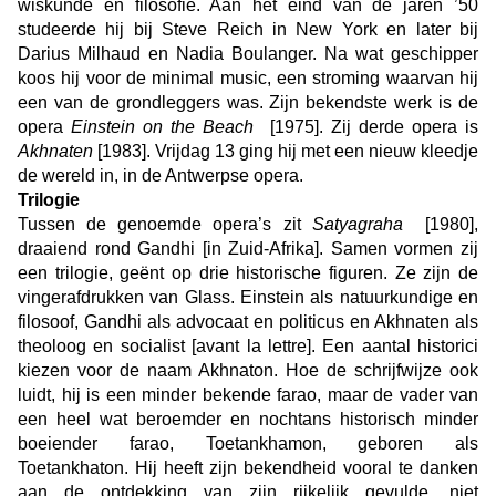
wiskunde en filosofie. Aan het eind van de jaren ’50
studeerde hij bij Steve Reich in New York en later bij
Darius Milhaud en Nadia Boulanger. Na wat geschipper
koos hij voor de minimal music, een stroming waarvan hij
een van de grondleggers was. Zijn bekendste werk is de
opera
Einstein on the Beach
[1975]. Zij derde opera is
Akhnaten
[1983]. Vrijdag 13 ging hij met een nieuw kleedje
de wereld in, in de Antwerpse opera.
Trilogie
Tussen de genoemde opera’s zit
Satyagraha
[1980],
draaiend rond Gandhi [in Zuid-Afrika]. Samen vormen zij
een trilogie, geënt op drie historische figuren. Ze zijn de
vingerafdrukken van Glass. Einstein als natuurkundige en
filosoof, Gandhi als advocaat en politicus en Akhnaten als
theoloog en socialist [avant la lettre]. Een aantal historici
kiezen voor de naam Akhnaton. Hoe de schrijfwijze ook
luidt, hij is een minder bekende farao, maar de vader van
een heel wat beroemder en nochtans historisch minder
boeiender farao, Toetankhamon, geboren als
Toetankhaton. Hij heeft zijn bekendheid vooral te danken
aan de ontdekking van zijn rijkelijk gevulde, niet