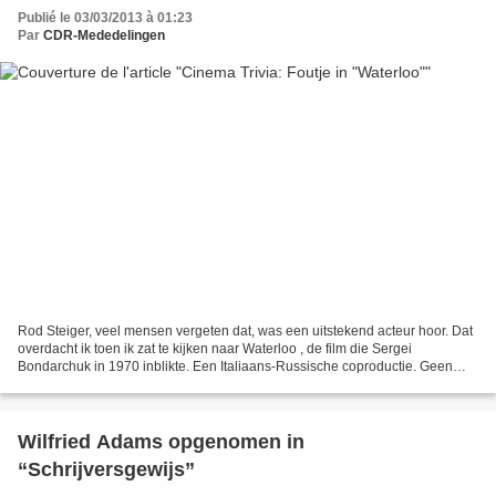
Publié le 03/03/2013 à 01:23
Par
CDR-Mededelingen
Rod Steiger, veel mensen vergeten dat, was een uitstekend acteur hoor. Dat
overdacht ik toen ik zat te kijken naar Waterloo , de film die Sergei
Bondarchuk in 1970 inblikte. Een Italiaans-Russische coproductie. Geen
evidentie (Bondarchuk bracht wel zijn...
Wilfried Adams opgenomen in
“Schrijversgewijs”