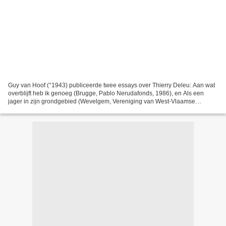
Guy van Hoof (°1943) publiceerde twee essays over Thierry Deleu: Aan wat
overblijft heb ik genoeg (Brugge, Pablo Nerudafonds, 1986), en Als een
jager in zijn grondgebied (Wevelgem, Vereniging van West-Vlaamse
Schrijvers, 2002). Het lag dan ook voor de...