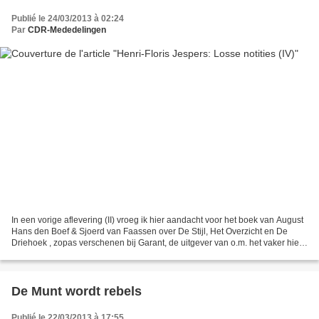
Publié le 24/03/2013 à 02:24
Par
CDR-Mededelingen
In een vorige aflevering (II) vroeg ik hier aandacht voor het boek van August
Hans den Boef & Sjoerd van Faassen over De Stijl, Het Overzicht en De
Driehoek , zopas verschenen bij Garant, de uitgever van o.m. het vaker hier
gesignaleerde literair-historisch...
De Munt wordt rebels
Publié le 22/03/2013 à 17:55