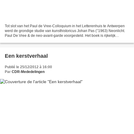
Tot slot van het Paul de Vree-Colloquium in het Letterenhuis te Antwerpen
werd de grondige studie van kunsthistoricus Johan Pas (°1963) Neonlicht.
Paul De Vree & de neo-avant-garde voorgesteld. Het boek is rijkelijk
geïllustreerde en werd voortreffelijk...
Een kerstverhaal
Publié le 25/12/2012 à 16:00
Par
CDR-Mededelingen