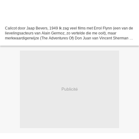
Calicot door Jaap Bevers, 1949 Ik zag veel films met Errol Flynn (een van de
lievelingsacteurs van Alain Germoz, zo vertelde die me ooit), maar
merkwaardigerwijze (The Adventures Of) Don Juan van Vincent Sherman uit
1948 nog nooit. Tot nu toe, want TCM...
Publicité