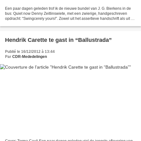
Een paar dagen geleden trof ik de nieuwe bundel van J. G. Bierkens in de
bus: Quiet now Denny Zeitlinswiete, met een zwierige, handgeschreven
opdracht: “Swingcerely yours!”. Zowel uit het assertieve handschrift als uit de
jazzy gedichten zelf blijkt meteen...
Hendrik Carette te gast in “Ballustrada”
Publié le 16/12/2012 à 13:44
Par
CDR-Mededelingen
Cover: Torma Cauli Een paar dagen geleden viel de jongste aflevering van