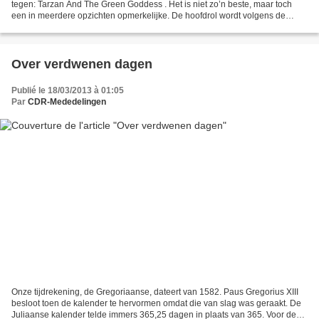
tegen: Tarzan And The Green Goddess . Het is niet zo’n beste, maar toch
een in meerdere opzichten opmerkelijke. De hoofdrol wordt volgens de
titelrol namelijk gespeeld door Bruce...
Over verdwenen dagen
Publié le 18/03/2013 à 01:05
Par
CDR-Mededelingen
Onze tijdrekening, de Gregoriaanse, dateert van 1582. Paus Gregorius XIII
besloot toen de kalender te hervormen omdat die van slag was geraakt. De
Juliaanse kalender telde immers 365,25 dagen in plaats van 365. Voor de