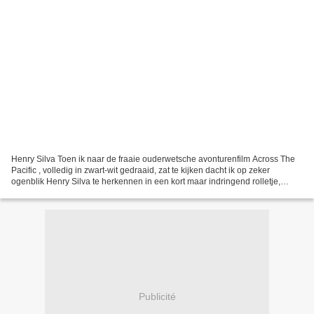
Henry Silva Toen ik naar de fraaie ouderwetsche avonturenfilm Across The
Pacific , volledig in zwart-wit gedraaid, zat te kijken dacht ik op zeker
ogenblik Henry Silva te herkennen in een kort maar indringend rolletje,
waarin hij door Humphrey Bogart...
Publicité