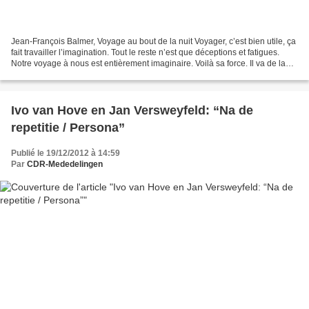
Jean-François Balmer, Voyage au bout de la nuit Voyager, c’est bien utile, ça
fait travailler l’imagination. Tout le reste n’est que déceptions et fatigues.
Notre voyage à nous est entièrement imaginaire. Voilà sa force. Il va de la
vie à la mort. Hommes,...
Ivo van Hove en Jan Versweyfeld: “Na de
repetitie / Persona”
Publié le 19/12/2012 à 14:59
Par
CDR-Mededelingen