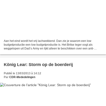
Aan het eind wordt het vrij lachwekkend. Dan zie je waarom een low
budgetproductie een low budgetproductie is. Het Britse leger oogt als
weggelopen uit Dad’s Army en lijkt alleen te beschikken over een anti-
tankwapen en een ouderwetsch kanon. De scène...
König Lear: Storm op de boerderij
Publié le 13/03/2013 à 14:12
Par
CDR-Mededelingen