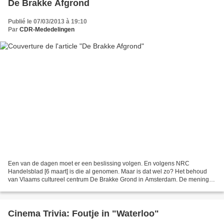
De Brakke Afgrond
Publié le 07/03/2013 à 19:10
Par
CDR-Mededelingen
Een van de dagen moet er een beslissing volgen. En volgens NRC
Handelsblad [6 maart] is die al genomen. Maar is dat wel zo? Het behoud
van Vlaams cultureel centrum De Brakke Grond in Amsterdam. De meningen
zijn sterk verdeeld. Minister van Cultuur Joke...
Cinema Trivia: Foutje in "Waterloo"