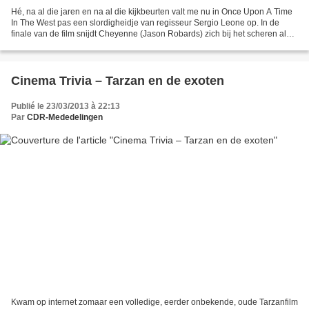
Hé, na al die jaren en na al die kijkbeurten valt me nu in Once Upon A Time
In The West pas een slordigheidje van regisseur Sergio Leone op. In de
finale van de film snijdt Cheyenne (Jason Robards) zich bij het scheren als
hij het schot hoort waarmee...
Cinema Trivia – Tarzan en de exoten
Publié le 23/03/2013 à 22:13
Par
CDR-Mededelingen
Kwam op internet zomaar een volledige, eerder onbekende, oude Tarzanfilm