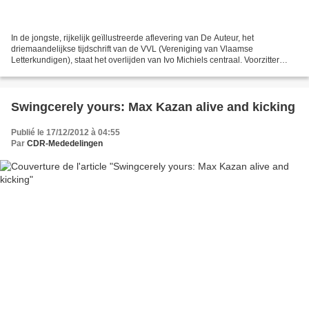
In de jongste, rijkelijk geïllustreerde aflevering van De Auteur, het
driemaandelijkse tijdschrift van de VVL (Vereniging van Vlaamse
Letterkundigen), staat het overlijden van Ivo Michiels centraal. Voorzitter
Tony Rombouts, die zowel literaire als familiale...
Swingcerely yours: Max Kazan alive and kicking
Publié le 17/12/2012 à 04:55
Par
CDR-Mededelingen