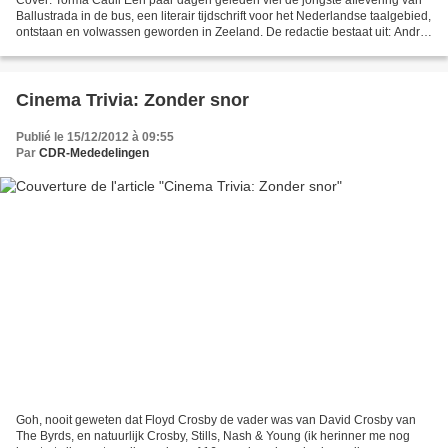
Ballustrada in de bus, een literair tijdschrift voor het Nederlandse taalgebied,
ontstaan en volwassen geworden in Zeeland. De redactie bestaat uit: André
van der Veeke, Johan Everaers...
Cinema Trivia: Zonder snor
Publié le 15/12/2012 à 09:55
Par
CDR-Mededelingen
Goh, nooit geweten dat Floyd Crosby de vader was van David Crosby van
The Byrds, en natuurlijk Crosby, Stills, Nash & Young (ik herinner me nog