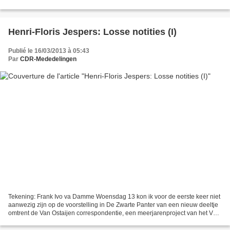
fijnproevers: de 2.421.894 dagen...
Henri-Floris Jespers: Losse notities (I)
Publié le 16/03/2013 à 05:43
Par
CDR-Mededelingen
Tekening: Frank Ivo va Damme Woensdag 13 kon ik voor de eerste keer niet
aanwezig zijn op de voorstelling in De Zwarte Panter van een nieuw deeltje
omtrent de Van Ostaijen correspondentie, een meerjarenproject van het Van
Ostaijen-Genootschap onder redactie...