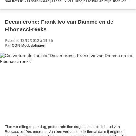
hoe trots ik was toen ik een jaar of 16 was, lang haar had en mijn snor vorm
begon te krijgen toen schoolgenoten...
Decamerone: Frank Ivo van Damme en de
Fibonacci-reeks
Publié le 12/12/2012 à 19:25
Par
CDR-Mededelingen
Tien vertellingen per dag, gedurende tien dagen, dat is de inhoud van
Boccaccio's Decamerone. Van één verhaal uit elk tiental dat mij origineel,