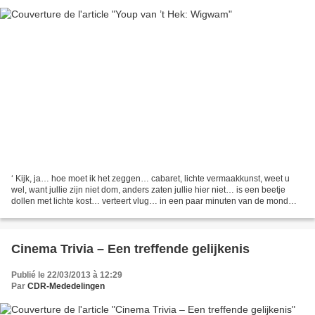
‘ Kijk, ja… hoe moet ik het zeggen… cabaret, lichte vermaakkunst, weet u
wel, want jullie zijn niet dom, anders zaten jullie hier niet… is een beetje
dollen met lichte kost… verteert vlug… in een paar minuten van de mond
naar de kont… en is geboren in...
Cinema Trivia – Een treffende gelijkenis
Publié le 22/03/2013 à 12:29
Par
CDR-Mededelingen