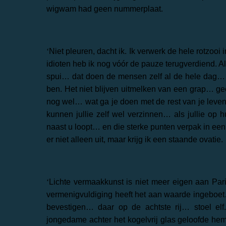
wigwam had geen nummerplaat.
‘
Niet pleuren, dacht ik. Ik verwerk de hele rotzo
idioten heb ik nog vóór de pauze terugverdiend. Al
spui… dat doen de mensen zelf al de hele dag… k
ben. Het niet blijven uitmelken van een grap… 
nog wel… wat ga je doen met de rest van je lev
kunnen jullie zelf wel verzinnen… als jullie op h
naast u loopt… en die sterke punten verpak in ee
er niet alleen uit, maar krijg ik een staande ovatie.
‘
Lichte vermaakkunst is niet meer eigen aan Par
vermenigvuldiging heeft het aan waarde ingeboet…
bevestigen… daar op de achtste rij… stoel elf
jongedame achter het kogelvrij glas geloofde hem