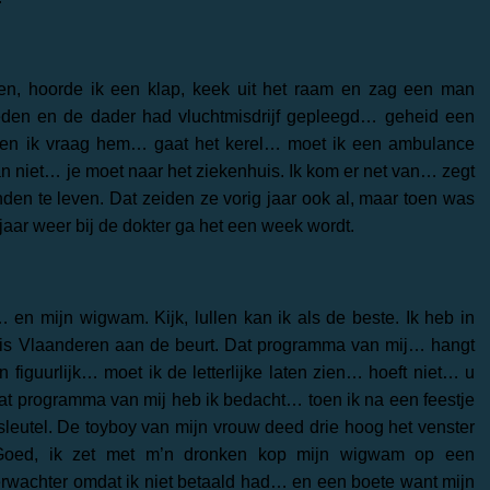
n, hoorde ik een klap, keek uit het raam en zag een man
reden en de dader had vluchtmisdrijf gepleegd… geheid een
em… en ik vraag hem… gaat het kerel… moet ik een ambulance
n niet… je moet naar het ziekenhuis. Ik kom er net van… zegt
en te leven. Dat zeiden ze vorig jaar ook al, maar toen was
aar weer bij de dokter ga het een week wordt.
 mijn wigwam. Kijk, lullen kan ik als de beste. Ik heb in
 is Vlaanderen aan de beurt. Dat programma van mij… hangt
 figuurlijk… moet ik de letterlijke laten zien… hoeft niet… u
dat programma van mij heb ik bedacht… toen ik na een feestje
leutel. De toyboy van mijn vrouw deed drie hoog het venster
Goed, ik zet met m’n dronken kop mijn wigwam op een
rwachter omdat ik niet betaald had… en een boete want mijn