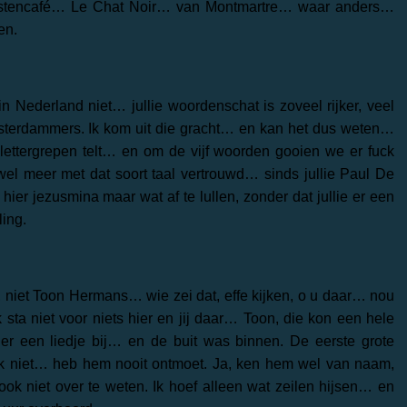
tiestencafé… Le Chat Noir… van Montmartre… waar anders…
en.
 Nederland niet… jullie woordenschat is zoveel rijker, veel
msterdammers. Ik kom uit die gracht… en kan het dus weten…
lettergrepen telt… en om de vijf woorden gooien we er fuck
n wel meer met dat soort taal vertrouwd… sinds jullie Paul De
er jezusmina maar wat af te lullen, zonder dat jullie er een
ing.
 niet Toon Hermans… wie zei dat, effe kijken, o u daar… nou
ik sta niet voor niets hier en jij daar… Toon, die kon een hele
 er een liedje bij… en de buit was binnen. De eerste grote
ook niet… heb hem nooit ontmoet. Ja, ken hem wel van naam,
ook niet over te weten. Ik hoef alleen wat zeilen hijsen… en