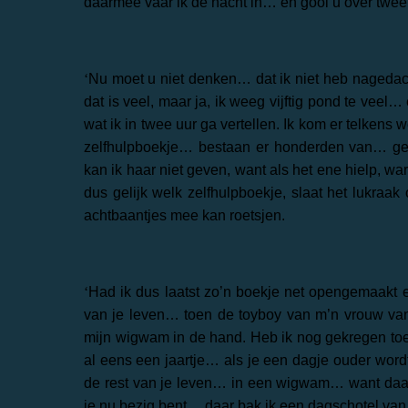
daarmee vaar ik de nacht in… en gooi u over twee
‘
Nu moet u niet denken… dat ik niet heb nagedac
dat is veel, maar ja, ik weeg vijftig pond te veel
wat ik in twee uur ga vertellen. Ik kom er telkens 
zelfhulpboekje… bestaan er honderden van… gee
kan ik haar niet geven, want als het ene hielp, w
dus gelijk welk zelfhulpboekje, slaat het lukra
achtbaantjes mee kan roetsjen.
‘
Had ik dus laatst zo’n boekje net opengemaakt
van je leven… toen de toyboy van m’n vrouw van
mijn wigwam in de hand. Heb ik nog gekregen to
al eens een jaartje… als je een dagje ouder wo
de rest van je leven… in een wigwam… want daar ko
je nu bezig bent… daar bak ik een dagschotel van