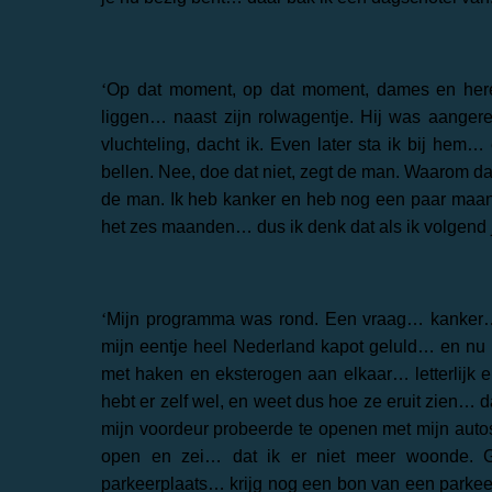
‘
Op dat moment, op dat moment, dames en here
liggen… naast zijn rolwagentje. Hij was aange
vluchteling, dacht ik. Even later sta ik bij h
bellen. Nee, doe dat niet, zegt de man. Waarom da
de man. Ik heb kanker en heb nog een paar maand
het zes maanden… dus ik denk dat als ik volgend j
‘
Mijn programma was rond. Een vraag… kanker… en
mijn eentje heel Nederland kapot geluld… en nu
met haken en eksterogen aan elkaar… letterlijk en
hebt er zelf wel, en weet dus hoe ze eruit zien… 
mijn voordeur probeerde te openen met mijn autos
open en zei… dat ik er niet meer woonde. 
parkeerplaats… krijg nog een bon van een parkee