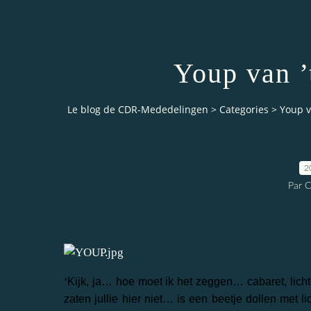
Youp van 
Le blog de CDR-Mededelingen
>
Categories
>
Youp v
2
Par 
‘
Kijk, ja… hoe moet ik het zeggen… cabaret, licht
zaten jullie hier niet… is een beetje dollen met