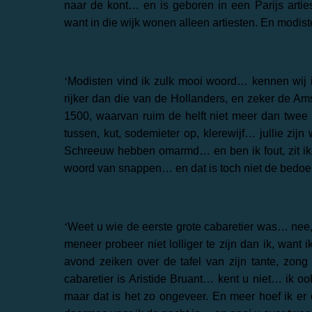
naar de kont… en is geboren in een Parijs ar
want in die wijk wonen alleen artiesten. En modist
‘
Modisten vind ik zulk mooi woord… kennen wij in
rijker dan die van de Hollanders, en zeker de A
1500, waarvan ruim de helft niet meer dan twee 
tussen, kut, sodemieter op, klerewijf… jullie zij
Schreeuw hebben omarmd… en ben ik fout, zit ik hi
woord van snappen… en dat is toch niet de bedoel
‘
Weet u wie de eerste grote cabaretier was… nee,
meneer probeer niet lolliger te zijn dan ik, want 
avond zeiken over de tafel van zijn tante, zong
cabaretier is Aristide Bruant… kent u niet… ik 
maar dat is het zo ongeveer. En meer hoef ik er 