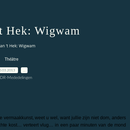
’t Hek: Wigwam
an ’t Hek: Wigwam
Théâtre
0.03.2013
…
CDR-Mededelingen
e vermaakkunst, weet u wel, want jullie zijn niet dom, anders
 lichte kost… verteert vlug… in een paar minuten van de mond