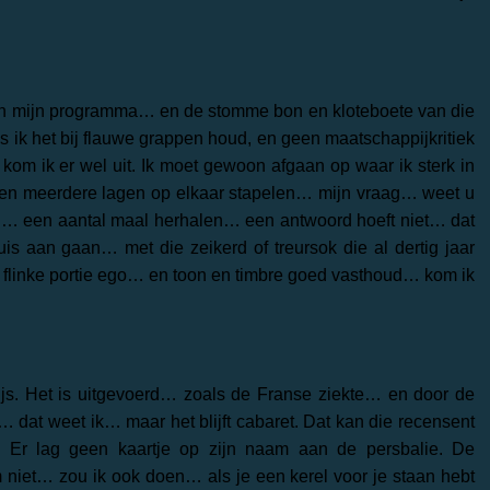
oi in mijn programma… en de stomme bon en kloteboete van die
s ik het bij flauwe grappen houd, en geen maatschappijkritiek
om ik er wel uit. Ik moet gewoon afgaan op waar ik sterk in
geen meerdere lagen op elkaar stapelen… mijn vraag… weet u
en… een aantal maal herhalen… een antwoord hoeft niet… dat
uis aan gaan… met die zeikerd of treursok die al dertig jaar
n flinke portie ego… en toon en timbre goed vasthoud… kom ik
ijs. Het is uitgevoerd… zoals de Franse ziekte… en door de
 dat weet ik… maar het blijft cabaret. Dat kan die recensent
. Er lag geen kaartje op zijn naam aan de persbalie. De
 niet… zou ik ook doen… als je een kerel voor je staan hebt