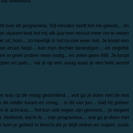
 uur overboord.
ht over dit programma. Vijf minuten heeft het me gekost… en
… en daarom kost het mij elk jaar een minuut meer om te weten
wel uit, hoor… zo moeilijk is het nu ook weer niet. Je koopt een
n ervan helpt… kan mijn dochter bevestigen… en ongelijk
aren er geen andere meer nodig... en zeker geen 499. Je koopt
ak open en pats… val je op een vraag waar je een hele avond
 en was op de vraag gedonderd… wat ga je doen met de rest
 de zolder kwam en vroeg… is dit van jou… had hij gretver
en ik acht was… het kan ook negen zijn geweest… je vergeet
rdt. Verdomd, dacht ik… mijn programma… wat ga je doen met
m je geheid in terecht als je blijft zeiken en zuipen, zoals
.