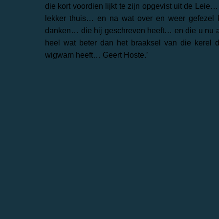
die kort voordien lijkt te zijn opgevist uit de Le
lekker thuis… en na wat over en weer gefezel k
danken… die hij geschreven heeft… en die u nu aan 
heel wat beter dan het braaksel van die kere
wigwam heeft… Geert Hoste.’