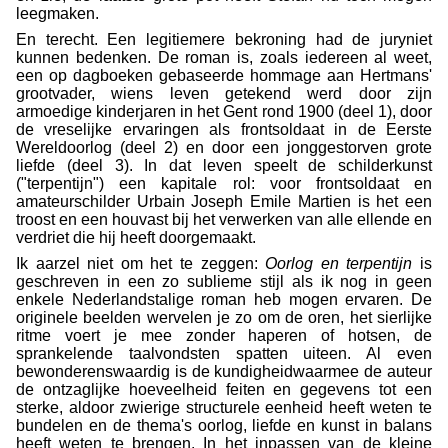
leegmaken.
En terecht. Een legitiemere bekroning had de jury
niet
kunnen bedenken. De roman is, zoals iedereen al weet,
een op dagboeken gebaseerde hommage aan Hertmans'
grootvader, wiens leven getekend werd door zijn
armoedige kinderjaren in het Gent rond 1900 (deel 1), door
de vreselijke ervaringen als frontsoldaat in de Eerste
Wereldoorlog (deel 2) en door een jonggestorven grote
liefde (deel 3). In dat leven speelt de schilderkunst
("terpentijn") een kapitale rol: voor frontsoldaat en
amateurschilder Urbain Joseph Emile Martien is het een
troost en een houvast bij het verwerken van alle ellende en
verdriet die hij heeft doorgemaakt.
Ik aarzel niet om het te zeggen:
Oorlog en terpentijn
is
geschreven in een zo sublieme stijl als ik nog in geen
enkele Nederlandstalige roman heb mogen ervaren. De
originele beelden wervelen je zo om de oren, het sierlijke
ritme voert je mee zonder haperen of hotsen, de
sprankelende taalvondsten spatten uiteen. Al even
bewonderenswaardig is de kundigheid
waarmee de auteur
de ontzaglijke hoeveelheid feiten en gegevens tot een
sterke, aldoor zwierige structurele eenheid heeft weten te
bundelen en de thema's oorlog, liefde en kunst in balans
heeft weten te brengen. In het inpassen van de kleine