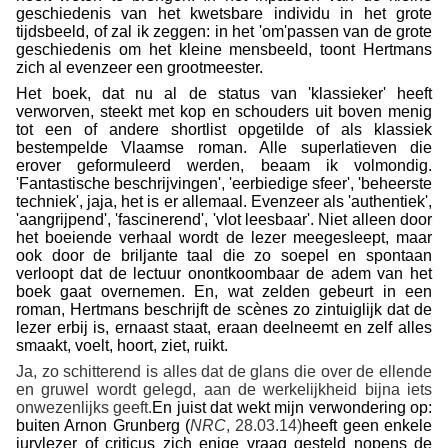
geschiedenis van het kwetsbare individu in het grote
tijdsbeeld, of zal ik zeggen: in het 'om'passen van de grote
geschiedenis om het kleine mensbeeld, toont Hertmans
zich al evenzeer een grootmeester.
Het boek, dat nu al de status van 'klassieker' heeft
verworven, steekt met kop en schouders uit boven menig
tot een of andere shortlist opgetilde of als klassiek
bestempelde Vlaamse roman. Alle superlatieven die
erover geformuleerd werden, beaam ik volmondig.
'Fantastische beschrijvingen', 'eerbiedige sfeer', 'beheerste
techniek', jaja, het is er allemaal. Evenzeer als 'authentiek',
'aangrijpend', 'fascinerend', 'vlot leesbaar'. Niet alleen door
het boeiende verhaal wordt de lezer meegesleept, maar
ook door de briljante taal die zo soepel en spontaan
verloopt dat de lectuur onontkoombaar de adem van het
boek gaat overnemen. En, wat zelden gebeurt in een
roman, Hertmans beschrijft de scènes zo zintuiglijk dat de
lezer erbij is, ernaast staat, eraan deelneemt en zelf alles
smaakt, voelt, hoort, ziet, ruikt.
Ja, zo schitterend is alles dat de glans die over de ellende
en gruwel wordt gelegd, aan de werkelijkheid bijna iets
onwezenlijks geeft.
En juist dat wekt mijn verwondering op:
buiten Arnon Grunberg (
NRC
, 28.03.14)
heeft geen enkele
jurylezer of criticus zich enige vraag gesteld nopens de