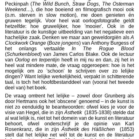
Peckinpah (
The Wild Bunch
,
Straw Dogs
,
The Osterman
Weekend
…), die hoe boeiend en filmografisch mooi ook
(o.m. sterven in slow motion), me doen genieten én
gruwen tegelijk. Voor heel wat oorlogsfotografie geldt
hetzelfde: hoe gruwelijker, hoe 'mooier'. Ook in de
literatuur is de kunstige uitbeelding van het negatieve een
hachelijke zaak. Denken we maar aan geweldorgiën als
A
Clockwork Orange
(
Boze jongens
) van Anthony Burgess of
het onlangs vertaalde
In The Rogue Blood
(
Schurkenbloed
) van James Carlos Blake. Ook de lectuur
van
Oorlog en terpentijn
heeft in mij nu en dan, zij het in
heel wat mindere mate, de vraag opgeroepen: hoe is het
mogelijk om zo 'schoon' te schrijven over zo lelijke
dingen? Want lelijke werkelijkheid, verpakt in schitterende
taal, is toch het hoofdbestanddeel van (vooral het tweede
deel van) het boek.
De vraag omtrent het lelijke – zowel door Grunberg als
door Hertmans ook het 'obscene' genoemd – in de kunst is
niet zo eenduidig te beantwoorden: ofwel kies je voor de
visie van Hegel, die in zijn
Ästhetik
(1835-1838) stelde dat
al wat lelijk is, niet tot het domein van de kunst en literatuur
behoort, ofwel onderschrijf je de opinie van Karl
Rosenkranz, die in zijn
Ästhetik des Häßlichen
(1853)
stelt dat het lelijke net wél tot de kunst en de literatuur