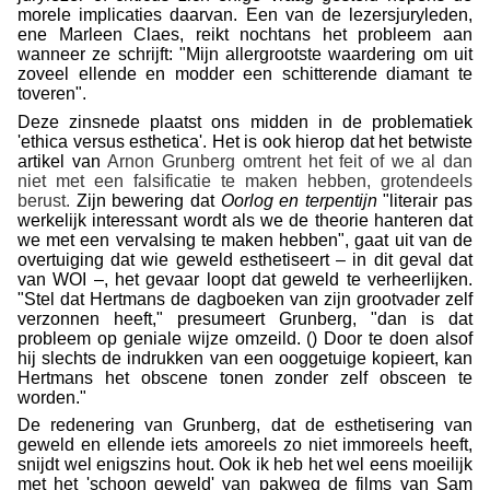
morele implicaties daarvan. Een van de lezersjuryleden,
ene Marleen Claes, reikt nochtans het probleem aan
wanneer ze schrijft: "Mijn allergrootste waardering om uit
zoveel ellende en modder een schitterende diamant te
toveren".
Deze zinsnede plaatst ons midden in de problematiek
'ethica versus esthetica'. Het is ook hierop dat het betwiste
artikel van
Arnon Grunberg omtrent het feit of we al dan
niet met een falsificatie te maken hebben, grotendeels
berust.
Zijn bewering dat
Oorlog en terpentijn
"literair pas
werkelijk interessant wordt als we de theorie hanteren dat
we met een vervalsing te maken hebben", gaat uit van de
overtuiging dat wie geweld esthetiseert – in dit geval dat
van WOI –, het gevaar loopt dat geweld te verheerlijken.
"Stel dat Hertmans de dagboeken van zijn grootvader zelf
verzonnen heeft," presumeert Grunberg, "dan is dat
probleem op geniale wijze omzeild. () Door te doen alsof
hij slechts de indrukken van een ooggetuige kopieert, kan
Hertmans het obscene tonen zonder zelf obsceen te
worden."
De redenering van Grunberg, dat de esthetisering van
geweld en ellende iets amoreels zo niet immoreels heeft,
snijdt wel enigszins hout. Ook ik heb het wel eens moeilijk
met het 'schoon geweld' van pakweg de films van Sam