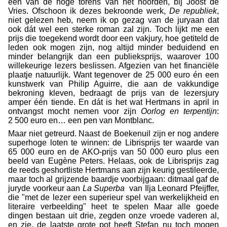
een van de hoge torens van het noorden, bij Joost de
Vries. Ofschoon ik dezes bekroonde werk,
De republiek
,
niet gelezen heb, neem ik op gezag van de jury
aan dat
ook dát wel een sterke roman zal zijn. Toch lijkt me een
prijs die toegekend wordt door een vakjury, hoe getiteld de
leden ook mogen zijn, nog altijd minder beduidend en
minder belangrijk dan een publieksprijs, waarover 100
willekeurige lezers beslissen. Afgezien van het financiële
plaatje natuurlijk. Want tegenover de 25 000 euro én een
kunstwerk van Philip Aguirre, die aan de vakkundige
bekroning kleven, bedraagt de prijs van de lezersjury
amper één tiende. En dát is het wat Hertmans in april in
ontvangst mocht nemen voor zijn
Oorlog en terpentijn
:
2 500 euro en… een pen van Montblanc.
Maar niet getreurd. Naast de Boekenuil zijn er nog andere
superhoge loten te winnen: de Librisprijs ter waarde van
65 000 euro en de AKO-prijs van 50 000 euro plus een
beeld van Eugène Peters. Helaas, ook de Librisprijs zag
de reeds geshortliste Hertmans aan zijn keurig gestileerde,
maar toch al grijzende baardje voorbijgaan: ditmaal gaf de
jury
de voorkeur aan
La Superba
van Ilja Leonard Pfeijffer,
die "met de lezer een superieur spel van werkelijkheid en
literaire verbeelding" heet te spelen Maar alle goede
dingen bestaan uit drie, zegden onze vroede vaderen al,
en zie, de laatste grote pot heeft Stefan nu toch mogen