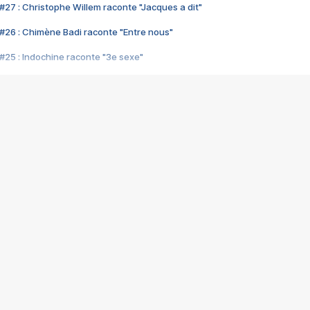
#27 : Christophe Willem raconte "Jacques a dit"
#26 : Chimène Badi raconte "Entre nous"
#25 : Indochine raconte "3e sexe"
#24 : Zaho raconte "C'est chelou"
#23 : Patrick Bruel raconte "Au café des délices"
#22 : Kyo raconte "Le chemin"
#21 : Nolwenn Leroy raconte "Cassé"
#20 : Patrick Hernandez raconte "Born to be alive"
#19 : Lorie raconte "Près de moi"
#18 : Michael Jones raconte "A nos actes manqués" (avec Jean-Jacque
#17 : Khaled raconte "Aïcha"
#16 : Corneille raconte "Parce qu'on vient de loin"
#15 : Indochine raconte "L'aventurier"