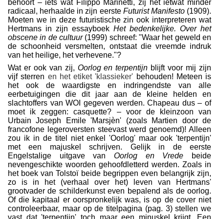
behoort – iets wat Filippo Marinetti, zij het ietwat minder
radicaal, herhaalde in zijn eerste
Futurist Manifesto
(1909).
Moeten we in deze futuristische zin ook interpreteren wat
Hertmans in zijn essayboek
Het bedenkelijke. Over het
obscene in de cultuur
(1999) schreef: "Waar het geweld en
de schoonheid versmelten, ontstaat die vreemde indruk
van het heilige, het verhevene."?
Wat er ook van zij,
Oorlog en terpentijn
blijft voor mij zijn
vijf sterren
en het etiket 'klassieker'
behouden! Meteen is
het ook de waardigste en indringendste van alle
eerbetuigingen die dit jaar aan de kleine helden en
slachtoffers van WOI gegeven werden. Chapeau dus – of
moet ik zeggen: casquette? – voor de kleinzoon van
Urbain Joseph Emile 'Marsjèn' (zoals Martien door de
francofone legeroversten steevast werd genoemd)! Alleen
zou ik in de titel niet enkel 'Oorlog' maar ook 'terpentijn'
met een majuskel schrijven. Gelijk in de eerste
Engelstalige uitgave van
Oorlog en Vrede
beide
nevengeschikte woorden gehoofdletterd werden. Zoals in
het boek van Tolstoï beide begrippen even belangrijk zijn,
zo is in het (verhaal over het) leven van Hertmans'
grootvader de schilderkunst even bepalend als de oorlog.
Of die kapitaal er oorspronkelijk was, is op de cover niet
controleerbaar, maar op de titelpagina (pag. 3) stellen we
vast dat 'terpentijn' toch maar een minuskel krijgt. Een