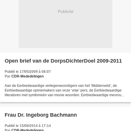
Publicité
Open brief van de DorpsDichterDoel 2009-2011
Publié le 17/05/2009 à 08:07
Par
CDR-Mededelingen
Aan de Eerbiedwaardige vertegenwoordigers van het ‘Middenveld’, de
Eerbiedwaardige opiniemakers van onze ‘vrije’ pers, de Eerbiedwaardige
literatoren met symfonieën van mooie woorden. Eerbiedwaardige mevrouw,
mijnheer, Met ontbloot, gebogen hoofd kom...
Frau Dr. Ingeborg Bachmann
Publié le 15/08/2014 à 17:14
Par
CDR-Mededelingen