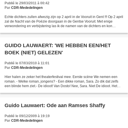
Publié le 29/03/2011 à 00:42
Par
CDR-Mededelingen
Echte dichters zullen afwezig zijn op 2 april in de Vooruit in Gent !!! Op 2 april
zal de Nacht van de Poëzie doorgaan in de Gentse Vooruit. Met enige
verwondering en verbijstering las ik de namen van de dichters en kon
nergens de namen van de volgende...
GUIDO LAUWAERT: 'WE HEBBEN EEN/HET
BOEK (NIET) GELEZEN'
Publié le 07/03/2010 à 11:01
Par
CDR-Mededelingen
Hier halen ze zeker het theaterfestival mee. Eerste scène We nemen een
roman. - Welke roman, jongens? - Een dikke roman, Sara. Zo dik dat zelfs
een blinde hem ziet.- De idioot! Van Dosto! Nee, Sara. Niet De idioot. Het
publiek is al gauw geneigd A aan...
Guido Lauwaert: Ode aan Ramses Shaffy
Publié le 09/12/2009 à 19:19
Par
CDR-Mededelingen