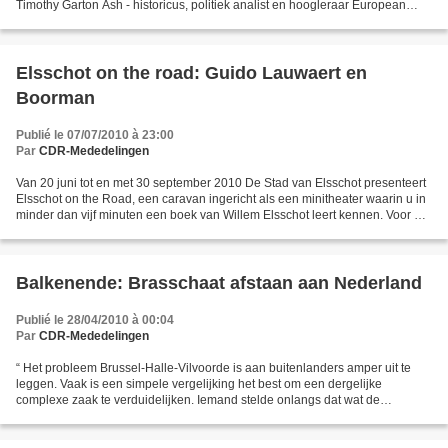
Timothy Garton Ash - historicus, politiek analist en hoogleraar European
Studies in Oxford - geldt als...
Elsschot on the road: Guido Lauwaert en
Boorman
Publié le 07/07/2010 à 23:00
Par
CDR-Mededelingen
Van 20 juni tot en met 30 september 2010 De Stad van Elsschot presenteert
Elsschot on the Road, een caravan ingericht als een minitheater waarin u in
minder dan vijf minuten een boek van Willem Elsschot leert kennen. Voor de
locaties van de caravan zie:...
Balkenende: Brasschaat afstaan aan Nederland
Publié le 28/04/2010 à 00:04
Par
CDR-Mededelingen
“ Het probleem Brussel-Halle-Vilvoorde is aan buitenlanders amper uit te
leggen. Vaak is een simpele vergelijking het best om een dergelijke
complexe zaak te verduidelijken. Iemand stelde onlangs dat wat de
Franstaligen doen hetzelfde is als wanneer Balkenende...