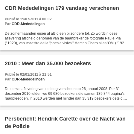
CDR Mededelingen 179 vandaag verschenen
Publié le 15/07/2011 à 00:02
Par
CDR-Mededelingen
De zomermaanden eisen al altijd een bijzondere tol. Zo wordt in deze
aflevering afscheid genomen van de baanbrekende fotografe Paule Pia
(°1920), van 'maestro della "poesia visiva"' Martino Obero alias 'OM' (°1925)
en van de eigenzinnige uitgever en plastisch...
2010 : Meer dan 35.000 bezoekers
Publié le 02/01/2011 à 21:51
Par
CDR-Mededelingen
De eerste aflevering van de blog verscheen op 26 januari 2008. Per 31
december 2010 telden we 69.680 bezoekers die samen 139.744 pagina's
raadpleegden. In 2010 werden niet minder dan 35.319 bezoekers geteld.
Ziehier het aantal unieke bezoekers op maandbasis:...
Persbericht: Hendrik Carette over de Nacht van
de Poëzie