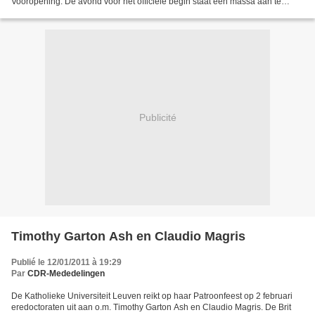
Vooropening. De avond voor het officiële begin staat een massa aan te
schuiven tot de deuren opengaan. Slechts...
Publicité
Timothy Garton Ash en Claudio Magris
Publié le 12/01/2011 à 19:29
Par
CDR-Mededelingen
De Katholieke Universiteit Leuven reikt op haar Patroonfeest op 2 februari
eredoctoraten uit aan o.m. Timothy Garton Ash en Claudio Magris. De Brit