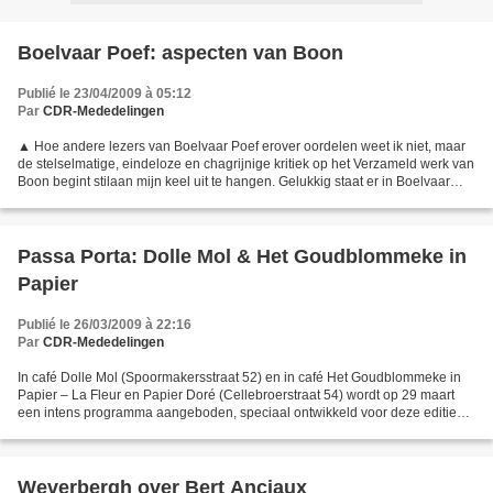
Boelvaar Poef: aspecten van Boon
Publié le 23/04/2009 à 05:12
Par
CDR-Mededelingen
▲ Hoe andere lezers van Boelvaar Poef erover oordelen weet ik niet, maar
de stelselmatige, eindeloze en chagrijnige kritiek op het Verzameld werk van
Boon begint stilaan mijn keel uit te hangen. Gelukkig staat er in Boelvaar
Poef ook nog wat anders te...
Passa Porta: Dolle Mol & Het Goudblommeke in
Papier
Publié le 26/03/2009 à 22:16
Par
CDR-Mededelingen
In café Dolle Mol (Spoormakersstraat 52) en in café Het Goudblommeke in
Papier – La Fleur en Papier Doré (Cellebroerstraat 54) wordt op 29 maart
een intens programma aangeboden, speciaal ontwikkeld voor deze editie
van het Passa Porta festival te Brussel....
Weverbergh over Bert Anciaux