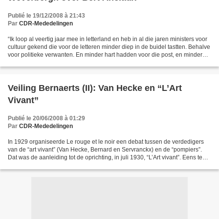
Publié le 19/12/2008 à 21:43
Par
CDR-Mededelingen
“Ik loop al veertig jaar mee in letterland en heb in al die jaren ministers voor
cultuur gekend die voor de letteren minder diep in de buidel tastten. Behalve
voor politieke verwanten. En minder hart hadden voor die post, en minder
uitblonken wat initiatieven...
Veiling Bernaerts (II): Van Hecke en “L’Art
Vivant”
Publié le 20/06/2008 à 01:29
Par
CDR-Mededelingen
In 1929 organiseerde Le rouge et le noir een debat tussen de verdedigers
van de “art vivant” (Van Hecke, Bernard en Servranckx) en de “pompiers”.
Dat was de aanleiding tot de oprichting, in juli 1930, “L’Art vivant”. Eens te
meer was Van Hecke de drijvende...