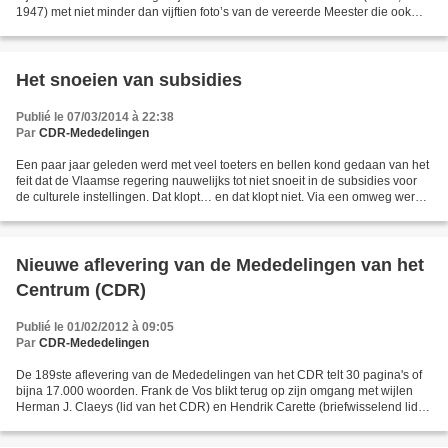
1947) met niet minder dan vijftien foto’s van de vereerde Meester die ook
hier niet één keer lacht of ook maar een zweem...
Het snoeien van subsidies
Publié le 07/03/2014 à 22:38
Par
CDR-Mededelingen
Een paar jaar geleden werd met veel toeters en bellen kond gedaan van het
feit dat de Vlaamse regering nauwelijks tot niet snoeit in de subsidies voor
de culturele instellingen. Dat klopt… en dat klopt niet. Via een omweg werd
er wel degelijk flink geknabbeld....
Nieuwe aflevering van de Mededelingen van het
Centrum (CDR)
Publié le 01/02/2012 à 09:05
Par
CDR-Mededelingen
De 189ste aflevering van de Mededelingen van het CDR telt 30 pagina's of
bijna 17.000 woorden. Frank de Vos blikt terug op zijn omgang met wijlen
Herman J. Claeys (lid van het CDR) en Hendrik Carette (briefwisselend lid
van het CDR) brengt een nieuw gedicht,...