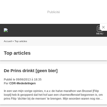
Publicité
MENU
Accueil
» Top articles
Top articles
De Prins drinkt [geen bier]
Publié le 09/06/2013 à 18:35
Par
CDR-Mededelingen
In een van mijn vorige opinies, n.a.v. de halve marathon van Brussel [Filip
loopt] heb ik geopperd dat het hof aan een charmeoffensief begonnen is, om
prins Filip ‘dichter bij de mensen’ te brengen. Mijn woorden waren nog niet
koud of de prins werd in...