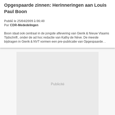
Opgespaarde zinnen: Herinneringen aan Louis
Paul Boon
Publié le 25/04/2009 à 06:40
Par
CDR-Mededelingen
Boon staat ook centraal in de jongste aflevering van Gierik & Nieuw Vlaams
Tijdschrift , onder de ad hoc redactie van Kathy de Nève. De meeste
bijdragen in Gierik & NVT vormen een pre-publicatie van Opgespaarde
zinnen, het zo te zien erg hybridische boek...
Publicité