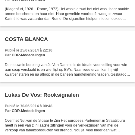
(Klagenfurt, 1926 – Rome, 1973) Het was niet wat het niet was : haar naakte
armen beschermden haar niet. Haar gewelfde voorhoofd woog te zwaar.
Karinthië was zwaarder dan Rome. De sigaretten hielpen niet en ook de
Seresta niet. De witte wijnen smaakten...
COSTA BLANCA
Publié le 25/07/2014 à 22:30
Par
CDR-Mededelingen
De nieuwste boreling van Jo Van Damme is de ideale voorstelling voor wie
aan soap verslaafd is en wie flipt op BV’s. Naar twee ervan kan hij vijf
kwartier staren en na afloop in de bar een handtekening vragen. Geslaagde
uitstap. En nu snel naar huis om...
Lukas De Vos: Rooksignalen
Publié le 30/06/2014 à 00:48
Par
CDR-Mededelingen
Over het Nut van de Sigaar te Zijn Het Europees Parlement in Straatsburg
heeft in een van zijn laatste zittingen voor de verkiezingen van mei de
verkoop van tabaksproducten verstrengd. Nou ja, veel meer dan wat