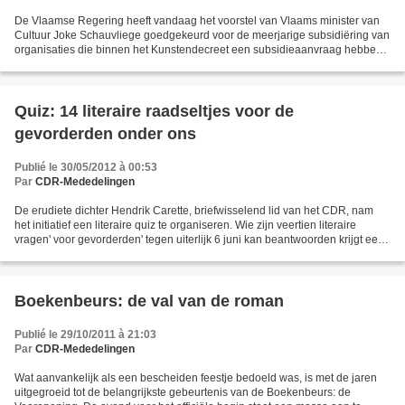
De Vlaamse Regering heeft vandaag het voorstel van Vlaams minister van
Cultuur Joke Schauvliege goedgekeurd voor de meerjarige subsidiëring van
organisaties die binnen het Kunstendecreet een subsidieaanvraag hebben
ingediend. Kunsttijdschrift Vlaanderen...
Quiz: 14 literaire raadseltjes voor de
gevorderden onder ons
Publié le 30/05/2012 à 00:53
Par
CDR-Mededelingen
De erudiete dichter Hendrik Carette, briefwisselend lid van het CDR, nam
het initiatief een literaire quiz te organiseren. Wie zijn veertien literaire
vragen' voor gevorderden' tegen uiterlijk 6 juni kan beantwoorden krijgt een
boekenpakket met zijn jongste...
Boekenbeurs: de val van de roman
Publié le 29/10/2011 à 21:03
Par
CDR-Mededelingen
Wat aanvankelijk als een bescheiden feestje bedoeld was, is met de jaren
uitgegroeid tot de belangrijkste gebeurtenis van de Boekenbeurs: de