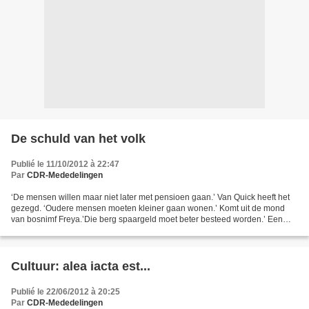
De schuld van het volk
Publié le 11/10/2012 à 22:47
Par
CDR-Mededelingen
‘De mensen willen maar niet later met pensioen gaan.’ Van Quick heeft het
gezegd. ‘Oudere mensen moeten kleiner gaan wonen.’ Komt uit de mond
van bosnimf Freya.’Die berg spaargeld moet beter besteed worden.’ Een
verbale lap van Steven Cent. Er gaat geen...
Cultuur: alea iacta est...
Publié le 22/06/2012 à 20:25
Par
CDR-Mededelingen