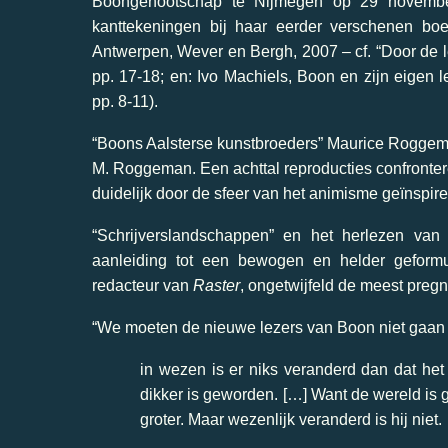
Boongenootschap te Nijmegen op 29 novembe
kanttekeningen bij haar eerder verschenen boe
Antwerpen, Wever en Bergh, 2007 – cf. “Door de le
pp. 17-18; en: Ivo Machiels, Boon en zijn eigen 
pp. 8-11).
“
Boons Aalsterse kunstbroeders” Maurice Rogge
M. Roggeman. Een achttal reproducties confronte
duidelijk door de sfeer van het animisme geïnspi
“
Schrijverslandschappen” en het herlezen va
aanleiding tot een bewogen en helder geform
redacteur van
Raster
,
ongetwijfeld de meest pregn
“
We moeten de nieuwe lezers van Boon niet gaan ui
in wezen is er niks veranderd dan dat het
dikker is geworden. […] Want de wereld is
groter. Maar wezenlijk veranderd is hij niet.