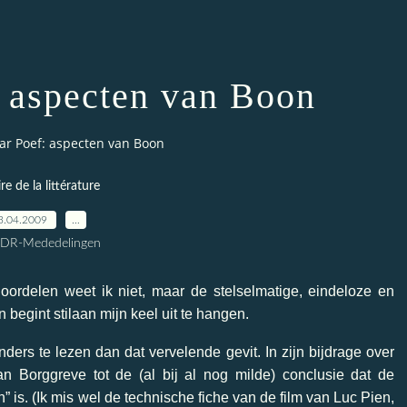
: aspecten van Boon
ar Poef: aspecten van Boon
ire de la littérature
3.04.2009
…
CDR-Mededelingen
oordelen weet ik niet, maar de stelselmatige, eindeloze en
begint stilaan mijn keel uit te hangen.
nders te lezen
dan dat vervelende gevit.
In zijn bijdrage over
 Borggreve tot de (al bij al nog milde) conclusie dat de
” is. (Ik mis wel de technische fiche van de film van Luc Pien,