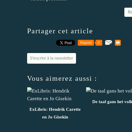
Re
Partager cet article
Repost
0
S'inscrire à la newsletter
Vous aimerez aussi :
De taal gans het vol
ExLibris: Hendrik Carette
en Jo Gisekin