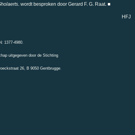
holaerts
. wordt besproken door Gerard F. G. Raat.
■
HFJ
SSN: 1377-4980.
hap uitgegeven door de Stichting
roeckstraat 26, B 9050 Gentbrugge.