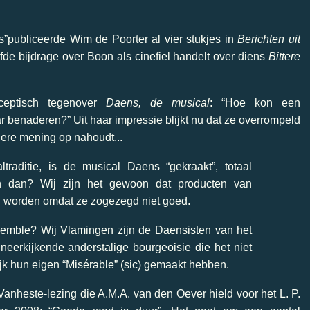
cus”publiceerde Wim de Poorter al vier stukjes in
Berichten uit
jfde bijdrage over Boon als cinefiel handelt over diens
Bittere
sceptisch tegenover
Daens, de musical
: “Hoe kon een
ar benaderen?” Uit haar impressie blijkt nu dat ze overrompeld
dere mening op nahoudt...
raditie, is de musical Daens “gekraakt”, totaal
 En dan? Wij zijn het gewoon dat producten van
worden omdat ze zogezegd niet goed.
emble? Wij Vlamingen zijn de Daensisten van het
neerkijkende anderstalige bourgeoisie die het niet
k hun eigen “Misérable” (sic) gemaakt hebben.
anheste-lezing die A.M.A. van den Oever hield voor het L. P.