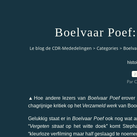
Boelvaar Poef
Le blog de CDR-Mededelingen
>
Categories
>
Boelva
histo
2
Par 
▲
Hoe andere lezers van
Boelvaar Poef
erover 
chagrijnige kritiek op het
Verzameld werk
van Boon 
Gelukkig staat er in
Boelvaar Poef
ook nog wat a
“
Vergeten straat
op het witte doek” komt Stephan
“kleurloze verfilming maar half geslaagd te noemen