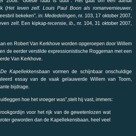
r 2008: “
Goede raad is duur”
. Het gaat om een aantal
k (
Het leven zelf. Louis
Paul Boon als romanvernieuwer
,
esbril bekeken”, in:
Mededelingen
, nr. 103, 17 oktober 2007,
leven zelf. Een kipkap-recensie,
ib
., nr. 104, 31 oktober 2007,
man en Robert Van Kerkhove worden opgeroepen door Willem
ren de eerder verstilde expressionistische Roggeman met een
reerde Van Kerkhove.
n
De Kapellekkensbaan
vormen de schijnbaar onschuldige
uleerd essay van de vaak gelauwerde Willem van Toorn,
ante bijdrage.
tleggen hoe het vroeger was”,stelt hij vast, immers:
 rookgordijn voor het rijk van de gewetenlozen wat
 groter geworden dan de Kapellekensbaan, heel veel