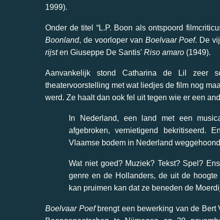
1999).
Onder de titel “L.P. Boon als ontspoord filmcriti
Boonland
, de voorloper van
Boelvaar Poef
. De vi
rijst
en Giuseppe De Santis'
Riso amaro
(1949).
Aanvankelijk stond Catharina de Lil zeer 
theatervoorstelling met wat liedjes de film nog ma
werd. Ze haalt dan ook fel uit tegen wie er een an
In Nederland, een land met een musicalt
afgebroken, vernietigend bekritiseerd.
Vlaamse bodem in Nederland weggehoond 
Wat niet goed? Muziek? Tekst? Spel? Ens
genre en de Hollanders, de uit de hoogte 
kan pruimen kan dat ze beneden de Moerdij
Boelvaar Poef
brengt een bewerking van de Bert V