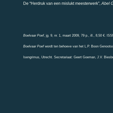
De “Herdruk van een mislukt meesterwerk”,
Abel G
Boelvaar Poef
, jg. 9, nr. 1, maart 2009, 79 p., ill., 8,50 €. I
Boelvaar Poef
wordt ten behoeve van het L.P. Boon Genootsc
Isengrimus, Utrecht. Secretariaat: Geert Goeman, J.V. Biesb