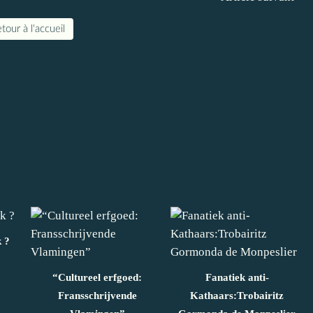
tour à l'accueil
k ?
“Cultureel erfgoed:
Fanatiek anti-
Fransschrijvende
Kathaars:Trobairitz