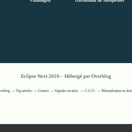
Vlamingen”
Gormonda de Monpeslier
Eclipse Next 2019 - Hébergé par
Overblog
verblog
Top articles
Contact
Signaler un abus
C.G.U.
Rémunération en droit