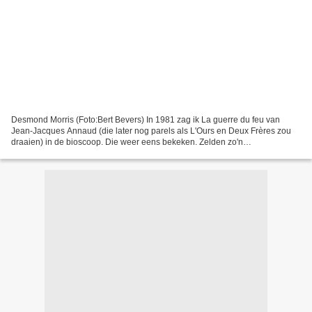
Desmond Morris (Foto:Bert Bevers) In 1981 zag ik La guerre du feu van
Jean-Jacques Annaud (die later nog parels als L'Ours en Deux Frères zou
draaien) in de bioscoop. Die weer eens bekeken. Zelden zo'n
geloofwaardige verbeelding van de oertijd gezien....