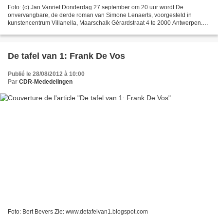
Foto: (c) Jan Vanriet Donderdag 27 september om 20 uur wordt De
onvervangbare, de derde roman van Simone Lenaerts, voorgesteld in
kunstencentrum Villanella, Maarschalk Gérardstraat 4 te 2000 Antwerpen.
Met een laudatio door Dirk Verhofstadt, muziek van...
De tafel van 1: Frank De Vos
Publié le 28/08/2012 à 10:00
Par
CDR-Mededelingen
Foto: Bert Bevers Zie: www.detafelvan1.blogspot.com