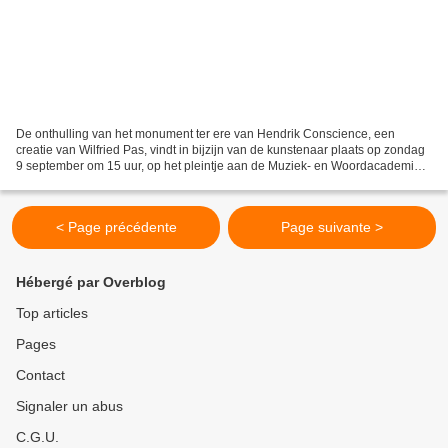
De onthulling van het monument ter ere van Hendrik Conscience, een
creatie van Wilfried Pas, vindt in bijzijn van de kunstenaar plaats op zondag
9 september om 15 uur, op het pleintje aan de Muziek- en Woordacademie
te Schilde (Turnhoutsebaan 200). Feestrede...
< Page précédente
Page suivante >
Hébergé par Overblog
Top articles
Pages
Contact
Signaler un abus
C.G.U.