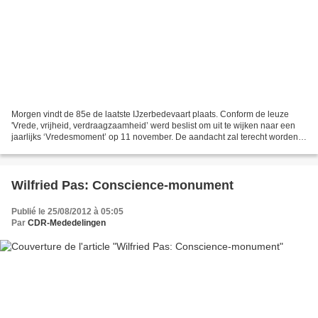
Morgen vindt de 85e de laatste IJzerbedevaart plaats. Conform de leuze
'Vrede, vrijheid, verdraagzaamheid’ werd beslist om uit te wijken naar een
jaarlijks ‘Vredesmoment’ op 11 november. De aandacht zal terecht worden
gericht op de vredesproblematiek...
Wilfried Pas: Conscience-monument
Publié le 25/08/2012 à 05:05
Par
CDR-Mededelingen