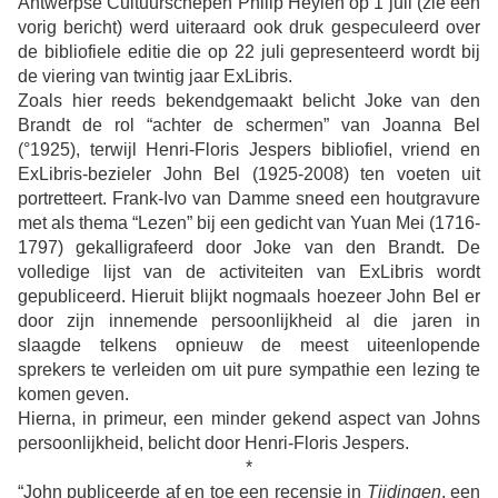
Antwerpse Cultuurschepen Philip Heylen op 1 juli (zie een
vorig bericht) werd uiteraard ook druk gespeculeerd over
de bibliofiele editie die op 22 juli gepresenteerd wordt bij
de viering van twintig jaar ExLibris.
Zoals hier reeds bekendgemaakt belicht Joke van den
Brandt de rol “achter de schermen” van Joanna Bel
(°1925), terwijl Henri-Floris Jespers bibliofiel, vriend en
ExLibris-bezieler John Bel (1925-2008) ten voeten uit
portretteert. Frank-Ivo van Damme sneed een houtgravure
met als thema “Lezen” bij een gedicht van Yuan Mei (
1716-
1797)
gekalligrafeerd door Joke van den Brandt. De
volledige lijst van de activiteiten van ExLibris wordt
gepubliceerd. Hieruit blijkt nogmaals hoezeer John Bel er
door zijn innemende persoonlijkheid al die jaren in
slaagde telkens opnieuw de meest uiteenlopende
sprekers te verleiden om uit pure sympathie een lezing te
komen geven.
Hierna, in primeur, een minder gekend aspect van Johns
persoonlijkheid, belicht door Henri-Floris Jespers.
*
“
John publiceerde af en toe een recensie in
Tijdingen
, een