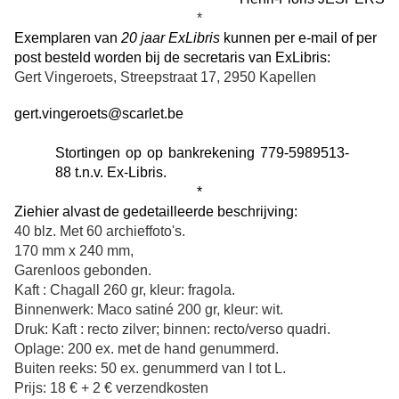
*
Exemplaren van
20 jaar ExLibris
kunnen per e-mail of per
post besteld worden bij de secretaris van ExLibris
:
Gert Vingeroets, Streepstraat 17, 2950 Kapellen
gert.vingeroets@scarlet.be
Stortingen op
op bankrekening 779-5989513-
88 t.n.v. Ex-Libris.
*
Ziehier alvast de gedetailleerde beschrijving:
40 blz. Met 60 archieffoto's.
170 mm x 240 mm,
Garenloos gebonden.
Kaft : Chagall 260 gr, kleur: fragola.
Binnenwerk: Maco satiné 200 gr, kleur: wit.
Druk: Kaft : recto zilver; binnen: recto/verso quadri.
Oplage: 200 ex. met de hand genummerd.
Buiten reeks: 50 ex. genummerd van I tot L.
Prijs: 18 € + 2 € verzendkosten