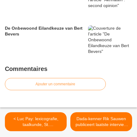
De Onbewoond Eilandkeuze van Bert
Bevers
Commentaires
Ajouter un commentaire
< Luc Pay: lexicografie,
Dada-kenner Rik Sauwen
taalkunde, St.
publiceert laatste interview
Michielscollege & J.
van Paul Neuhuys >
Cauberghe