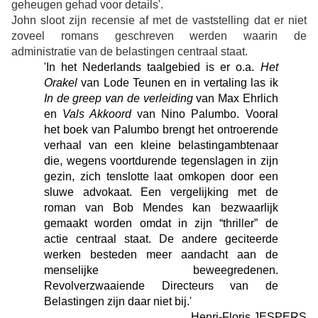
geheugen gehad voor details'.
John sloot zijn recensie af met de vaststelling dat er niet
zoveel romans geschreven werden waarin de
administratie van de belastingen centraal staat.
'In het Nederlands taalgebied is er o.a.
Het
Orakel
van Lode Teunen en in vertaling las ik
In de greep
van de verleiding
van Max Ehrlich
en
Vals Akkoord
van Nino Palumbo. Vooral
het boek van Palumbo brengt het ontroerende
verhaal van een kleine belastingambtenaar
die, wegens voortdurende tegenslagen in zijn
gezin, zich tenslotte laat omkopen door een
sluwe advokaat. Een vergelijking met de
roman van Bob Mendes kan bezwaarlijk
gemaakt worden omdat in zijn “thriller” de
actie centraal staat. De andere geciteerde
werken besteden meer aandacht aan de
menselijke beweegredenen.
Revolverzwaaiende Directeurs van de
Belastingen zijn daar niet bij.'
Henri-Floris JESPERS