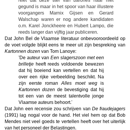
Niet dat deze titel van barones haar niet
gegund is maar in het spoor van haar illustere
voorgangers Marnix Gijsen en Gerard
Walschap waren er nog andere kandidaten
o.m. Karel Jonckheere en Hubert Lampo, die
reeds langer dan vijftig jaar publiceren.
Dat John Bel de Vlaamse literatuur onbevooroordeeld op
de voet volgde blijkt eens te meer uit zijn bespreking van
Kartonnen dozen
van Tom Lanoye:
'De auteur van
Een slagerszoon met een
brilletje
heeft reeds voldoende bewezen
dat hij boeiend kan vertellen en dat hij
over een rijke verbeelding beschikt. Na
zijn eerste roman
Alles moet weg
is
Kartonnen
dozen
de bevestiging dat hij
tot een van de meest talentvolle jonge
Vlaamse auteurs behoort.'
Dat John een recensie zou schrijven van
De fraudejagers
(1991) lag nogal voor de hand. Het viel hem op dat Bob
Mendes niet veel goeds te vertellen heeft over het uiterlijk
van het personeel der Belastingen.