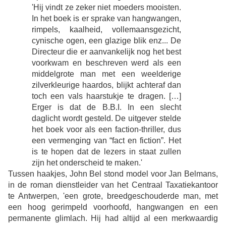
'Hij vindt ze zeker niet moeders mooisten.
In het boek is er sprake van hangwangen,
rimpels, kaalheid, vollemaansgezicht,
cynische ogen, een glazige blik enz... De
Directeur die er aanvankelijk nog het best
voorkwam en beschreven werd als een
middelgrote man met een weelderige
zilverkleurige haardos, blijkt achteraf dan
toch een vals haarstukje te dragen. […]
Erger is dat de B.B.I. In een slecht
daglicht wordt gesteld. De uitgever stelde
het boek voor als een faction-thriller, dus
een vermenging van “fact en fiction”. Het
is te hopen dat de lezers in staat zullen
zijn het onderscheid te maken.'
Tussen haakjes, John Bel stond model voor Jan Belmans,
in de roman dienstleider van het Centraal Taxatiekantoor
te Antwerpen, 'een grote, breedgeschouderde man, met
een hoog gerimpeld voorhoofd, hangwangen en een
permanente glimlach. Hij had altijd al een merkwaardig