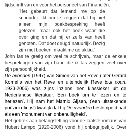
tijdschrift van en voor het personeel van Financiën
.
'Het gebeurt dat iemand me op de
schouder tikt om te zeggen dat hij niet
alleen mijn boekbespreking heeft
gelezen, maar ook het boek waar die
over ging en dat hij er zelfs van heeft
genoten. Dat doet deugd natuurlijk. Bezig
zijn met boeken, maakt me gelukkig.'
John las te gretig om veel te schrijven, maar de enkele
besprekingen van zijn hand die ik las zeggen veel over
zijn persoonlijkheid.
De avonden
(1947)
van Simon van het Reve (later Gerard
Kornelis van het Reve en uiteindelijk Reve
tout court
,
1923-2006) was zijns inziens 'een klassieker uit de
Nederlandse literatuur. Een boek om te lezen en te
herlezen'. Hij nam het Marnix Gijsen, ('een uitstekende
poëziecriticus') kwalijk dat hij
De avonden
bestempeld had
als een 'monument van onbenulligheid'.
Het gebrek aan belangstelling voor de laatste romans van
Hubert Lampo (1920-2006) vond hij onbegrijpelijk. Over