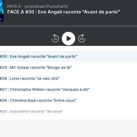
FACE A - un podcast Purecharts
FACE A #30 : Eve Angeli raconte "Avant de partir"
#30 : Eve Angeli raconte "Avant de partir"
#29 : MC Solaar raconte "Bouge de là"
28 : Lorie raconte "Je vais vite"
#27 : Christophe Willem raconte "Jacques a dit"
#26 : Chimène Badi raconte "Entre nous"
#25 : Indochine raconte "3e sexe"
#24 : Zaho raconte "C'est chelou"
#23 : Patrick Bruel raconte "Au café des délices"