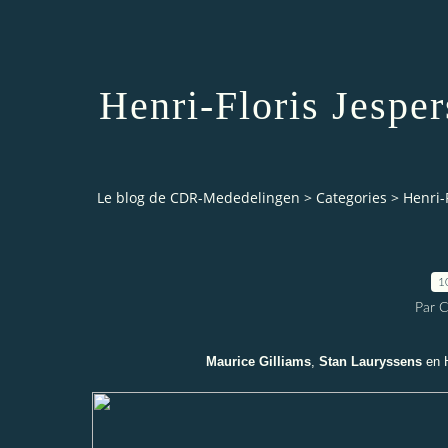
Henri-Floris Jespe
Le blog de CDR-Mededelingen
>
Categories
>
Henri-F
1
Par 
Maurice Gilliams
,
Stan Lauryssens
en H