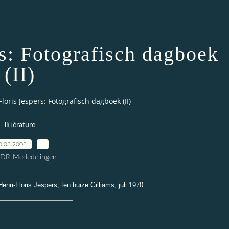
rs: Fotografisch dagboek
(II)
loris Jespers: Fotografisch dagboek (II)
littérature
0.08.2008
…
CDR-Mededelingen
enri-Floris Jespers, ten huize Gilliams, juli 1970.