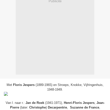
Publicité
Met
Floris Jespers
(1889-1965) en Stroeps, Knokke, Vijfringenhuis,
1948-1949.
Van l. naar r.:
Jan de Roek
(1941-1971),
Henri-Floris Jespers
,
Jean-
Pierre
(later:
Christophe
)
Decarpentrie
,
Suzanne de France
,