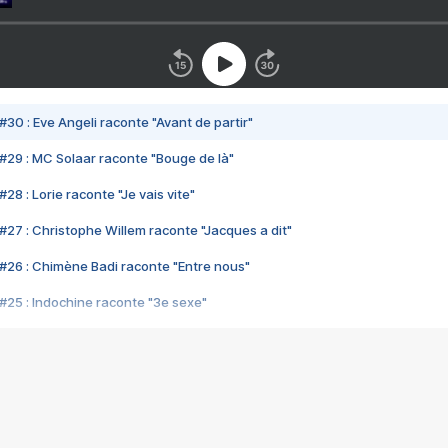
#30 : Eve Angeli raconte "Avant de partir"
#29 : MC Solaar raconte "Bouge de là"
28 : Lorie raconte "Je vais vite"
#27 : Christophe Willem raconte "Jacques a dit"
#26 : Chimène Badi raconte "Entre nous"
#25 : Indochine raconte "3e sexe"
#24 : Zaho raconte "C'est chelou"
#23 : Patrick Bruel raconte "Au café des délices"
#22 : Kyo raconte "Le chemin"
#21 : Nolwenn Leroy raconte "Cassé"