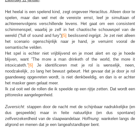
Het heelal is een spelend kind, zegt ongeveer Heraclitus. Alleen door te
spelen, maar dan wel met de vereiste ernst, leef je simultaan of
achtereenvolgens verschillende levens. Het gaat om een consistent
schimmenspel, waarbij je zelf in het chaotische schouwspel van de
wereld (“full of sound and fury”)
[5]
beslissend ingrijpt. Je zet niet alleen
het scenario ogenschijnlijk naar je hand, je verruimt vooral de
semantische velden.
Het spel is echter niet vrijblijvend en je moet alert en op je hoede
blijven, want “The more a man drinketh of the world, the more it
intoxicateth.”
[6]
Je identificeren met je rol is wenselijk, neen,
noodzakelijk, zo lang het bewust gebeurt. Het gevaar dat je door je rol
gaandeweg opgevreten wordt, is niet denkbeeldig, en dan is er achter
het masker geen gelaat meer.
Ik zal ooit wel de rollen die ik speelde op een rijtje zetten. Dat wordt een
pittoreske aangelegenheid.
Zuversicht
: stappen door de nacht met de schijnbaar nadrukkelijke (en
dus gespeelde) maar in feite natuurlijke (en dus spontane)
zelfverzekerdheid van de slaapwandelaar.
Hoffnung
: wankelen langs de
afgrond en menen dat je een langeafstandloper bent.