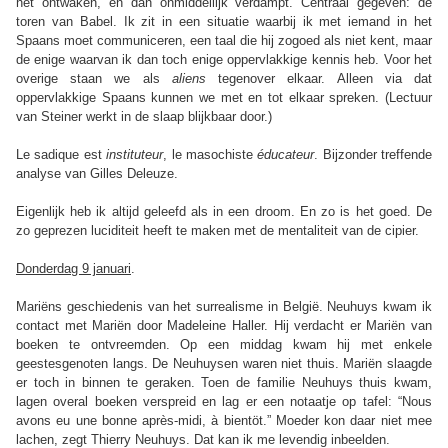
het ontwaken, en dan onmiddellijk verdampt. Centraal gegeven: de
toren van Babel. Ik zit in een situatie waarbij ik met iemand in het
Spaans moet communiceren, een taal die hij zogoed als niet kent, maar
de enige waarvan ik dan toch enige oppervlakkige kennis heb. Voor het
overige staan we als
aliens
tegenover elkaar. Alleen via dat
oppervlakkige Spaans kunnen we met en tot elkaar spreken. (Lectuur
van Steiner werkt in de slaap blijkbaar door.)
Le sadique est
instituteur
, le masochiste
éducateur
. Bijzonder treffende
analyse van Gilles Deleuze.
Eigenlijk heb ik altijd geleefd als in een droom. En zo is het goed. De
zo geprezen luciditeit heeft te maken met de mentaliteit van de cipier.
Donderdag 9 januari
.
Mariëns geschiedenis van het surrealisme in België. Neuhuys kwam ik
contact met Mariën door Madeleine Haller. Hij verdacht er Mariën van
boeken te ontvreemden. Op een middag kwam hij met enkele
geestesgenoten langs. De Neuhuysen waren niet thuis. Mariën slaagde
er toch in binnen te geraken. Toen de familie Neuhuys thuis kwam,
lagen overal boeken verspreid en lag er een notaatje op tafel: “Nous
avons eu une bonne après-midi, à bientöt.” Moeder kon daar niet mee
lachen, zegt Thierry Neuhuys. Dat kan ik me levendig inbeelden.