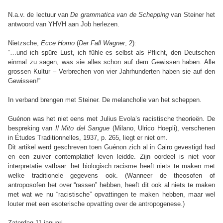
N.a.v. de lectuur van
De grammatica van de Schepping
van Steiner het
antwoord van YHVH aan Job herlezen.
Nietzsche,
Ecce Homo
(
Der Fall Wagner
, 2):
“…
und ich spüre Lust, ich fühle es selbst als Pflicht, den Deutschen
einmal zu sagen, was sie alles schon auf dem Gewissen haben. Alle
grossen Kultur – Verbrechen von vier Jahrhunderten haben sie auf den
Gewissen!
”
In verband brengen met Steiner. De melancholie van het scheppen.
Guénon was het niet eens met Julius Evola’s racistische theorieën. De
bespreking van
Il Mito del Sangue
(Milano, Ulrico Hoepli), verschenen
in Études Traditionnelles, 1937, p. 265, liegt er niet om.
Dit artikel werd geschreven toen Guénon zich al in Cairo gevestigd had
en een zuiver contemplatief leven leidde. Zijn oordeel is niet voor
interpretatie vatbaar: het biologisch racisme heeft niets te maken met
welke traditionele gegevens ook. (Wanneer de theosofen of
antroposofen het over “rassen” hebben, heeft dit ook al niets te maken
met wat we nu “racistische” opvattingen te maken hebben, maar wel
louter met een esoterische opvatting over de antropogenese.)
Zaterdag 11 januari
.