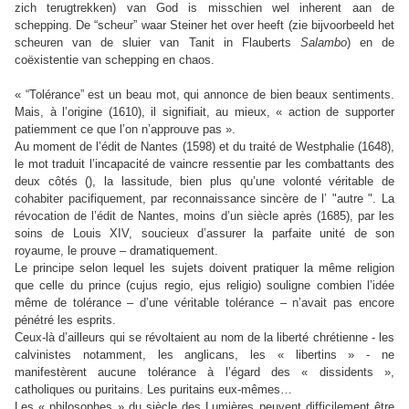
zich terugtrekken) van God is misschien wel inherent aan de
schepping. De “scheur” waar Steiner het over heeft (zie bijvoorbeeld het
scheuren van de sluier van Tanit in Flauberts
Salambo
) en de
coëxistentie van schepping en chaos.
« “Tolérance” est un beau mot, qui annonce de bien beaux sentiments.
Mais, à l’origine (1610), il signifiait, au mieux, « action de supporter
patiemment ce que l’on n’approuve pas ».
Au moment de l’édit de Nantes (1598) et du traité de Westphalie (1648),
le mot traduit l’incapacité de vaincre ressentie par les combattants des
deux côtés (), la lassitude, bien plus qu’une volonté véritable de
cohabiter pacifiquement, par reconnaissance sincère de l’ "autre ". La
révocation de l’édit de Nantes, moins d’un siècle après (1685), par les
soins de Louis XIV, soucieux d’assurer la parfaite unité de son
royaume, le prouve – dramatiquement.
Le principe selon lequel les sujets doivent pratiquer la même religion
que celle du prince (cujus regio, ejus religio) souligne combien l’idée
même de tolérance – d’une véritable tolérance – n’avait pas encore
pénétré les esprits.
Ceux-là d’ailleurs qui se révoltaient au nom de la liberté chrétienne - les
calvinistes notamment, les anglicans, les « libertins » - ne
manifestèrent aucune tolérance à l’égard des « dissidents »,
catholiques ou puritains. Les puritains eux-mêmes…
Les « philosophes » du siècle des Lumières peuvent difficilement être