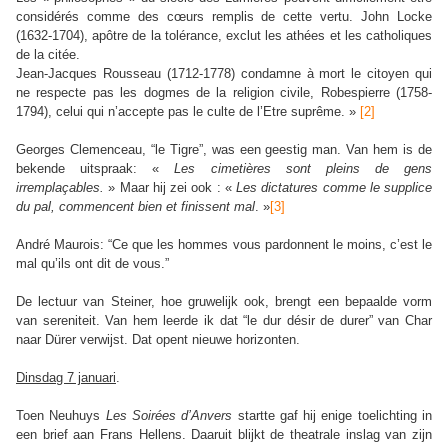
considérés comme des cœurs remplis de cette vertu. John Locke
(1632-1704), apôtre de la tolérance, exclut les athées et les catholiques
de la citée.
Jean-Jacques Rousseau (1712-1778) condamne à mort le citoyen qui
ne respecte pas les dogmes de la religion civile, Robespierre (1758-
1794), celui qui n’accepte pas le culte de l’Etre suprême. »
[2]
Georges Clemenceau, “le Tigre”, was een geestig man.
Van hem is de
bekende uitspraak: «
Les cimetières sont pleins de gens
irremplaçables.
» Maar hij zei ook : «
Les dictatures comme le supplice
du pal, commencent bien et finissent mal
. »
[3]
André Maurois: “Ce que les hommes vous pardonnent le moins, c’est le
mal qu’ils ont dit de vous.”
De lectuur van Steiner, hoe gruwelijk ook, brengt een bepaalde vorm
van sereniteit. Van hem leerde ik dat “le dur désir de durer” van Char
naar Dürer verwijst. Dat opent nieuwe horizonten.
Dinsdag 7 januari
.
Toen Neuhuys
Les Soirées d’Anvers
startte gaf hij enige toelichting in
een brief aan Frans Hellens. Daaruit blijkt de theatrale inslag van zijn