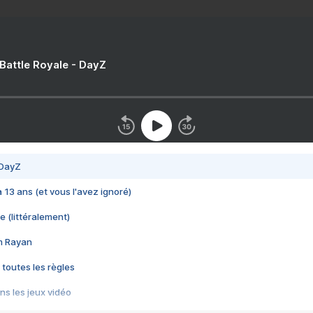
 Battle Royale - DayZ
 DayZ
 a 13 ans (et vous l'avez ignoré)
e (littéralement)
im Rayan
 toutes les règles
s les jeux vidéo