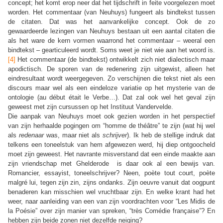
concept; het komt erop neer dat het tijdschrift in feite voorgelezen moet
worden. Het commentaar (van Neuhuys) fungeert als bindtekst tussen
de citaten. Dat was het aanvankelijke concept. Ook de zo
gewaardeerde lezingen van Neuhuys bestaan uit een aantal citaten die
als het ware de kern vormen waarrond het commentaar – weeral een
bindtekst – gearticuleerd wordt. Soms weet je niet wie aan het woord is.
[4]
Het commentaar (de bindtekst) ontwikkelt zich niet dialectisch maar
apodictisch. De sporen van de redenering zijn uitgewist, alleen het
eindresultaat wordt weergegeven. Zo verschijnen die tekst niet als een
discours maar wel als een eindeloze variatie op het mysterie van de
ontologie (au début était le Verbe…). Dat zal ook wel het geval zijn
geweest met zijn cursussen op het Instituut Vandervelde.
Die aanpak van Neuhuys moet ook gezien worden in het perspectief
van zijn herhaalde pogingen om “homme de théâtre” te zijn (wat hij wel
als
redenaar
was, maar niet als
schrijver
). Ik heb de stellige indruk dat
telkens een toneelstuk van hem afgewezen werd, hij diep ontgoocheld
moet zijn geweest. Het navrante misverstand dat een einde maakte aan
zijn vriendschap met Ghelderode
is daar ook al een bewijs van.
Romancier, essayist, toneelschrijver? Neen, poète tout court, poète
malgré lui, tegen zijn zin, zijns ondanks. Zijn oeuvre vanuit dat oogpunt
benaderen kan misschien wel vruchtbaar zijn. En welke krant had het
weer, naar aanleiding van een van zijn voordrachten voor “Les Midis de
la Poésie” over zijn manier van spreken, “très Comédie française”? En
hebben zijn beide zonen niet dezelfde neiging?