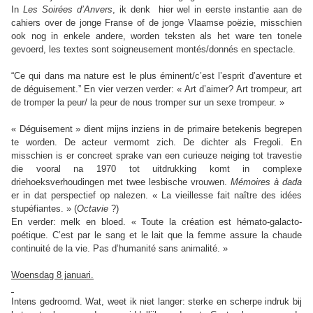
In
Les Soirées d’Anvers
, ik denk
hier wel in eerste instantie aan de
cahiers over de jonge Franse of de jonge Vlaamse poëzie, misschien
ook nog in enkele andere, worden teksten als het ware ten tonele
gevoerd, les textes sont soigneusement montés/donnés en spectacle.
“Ce qui dans ma nature est le plus éminent/c’est l’esprit d’aventure et
de déguisement.” En vier verzen verder: « Art d’aimer? Art trompeur, art
de tromper la peur/ la peur de nous tromper sur un sexe trompeur. »
« Déguisement » dient mijns inziens in de primaire betekenis begrepen
te worden. De acteur vermomt zich. De dichter als Fregoli. En
misschien is er concreet sprake van een curieuze neiging tot travestie
die vooral na 1970 tot uitdrukking komt in complexe
driehoeksverhoudingen met twee lesbische vrouwen.
Mémoires à dada
er in dat perspectief op nalezen. « La vieillesse fait naître des idées
stupéfiantes. » (
Octavie
?)
En verder: melk en bloed. « Toute la création est hémato-galacto-
poétique. C’est par le sang et le lait que la femme assure la chaude
continuité de la vie.
Pas d’humanité sans animalité. »
Woensdag 8 januari.
Intens gedroomd. Wat, weet ik niet langer: sterke en scherpe indruk bij