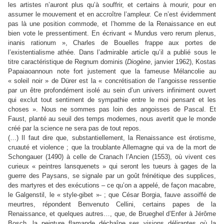
les artistes n’auront plus qu’à souffrir, et certains à mourir, pour en
assumer le mouvement et en accroître l’ampleur. Ce n’est évidemment
pas là une position commode, et l’homme de la Renaissance en eut
bien vote le pressentiment. En écrivant « Mundus vero rerum plenus,
inanis rationum », Charles de Bouelles frappe aux portes de
l’existentialisme athée. Dans l’admirable article qu’il a publié sous le
titre caractéristique de Regnum dominis (
Diogène
, janvier 1962), Kostas
Papaiaoannoun note fort justement que la fameuse Mélancolie au
« soleil noir » de Dürer est la « concrétisation de l’angoisse ressentie
par un être profondément isolé au sein d’un univers infiniment ouvert
qui exclut tout sentiment de sympathie entre le moi pensant et les
choses ». Nous ne sommes pas loin des angoisses de Pascal. Et
Faust, planté au seuil des temps modernes, nous avertit que le monde
créé par la science ne sera pas de tout repos.
(…) Il faut dire que, substantiellement, la Renaissance est érotisme,
cruauté et violence ; que la troublante Allemagne qui va de la mort de
Schongauer (1490) à celle de Cranach l’Ancien (1553), où vivent ces
curieux « peintres lansquenets » qui seront les tueurs à gages de la
guerre des Paysans, se signale par un goût frénétique des supplices,
des martyres et des exécutions – ce qu’on a appelé, de façon macabre,
le Galgenstil, le « style-gibet »- ; que César Borgia, fauve assoiffé de
meurtres, répondent Benvenuto Cellini, certains papes de la
Renaissance, et quelques autres…, que, de Brueghel d’Enfer à Jérôme
Bosch, la peinture flamande déchaîne ses visions délirantes où la