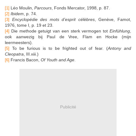
Léo Moulin,
Parcours
, Fonds Mercator, 1998, p. 87.
[1]
Ibidem
, p. 74.
[2]
Encyclopédie des mots d’esprit célèbres
, Genève, Famot,
[3]
1976, tome I, p. 19 et 23.
Die methode getuigt van een sterk vermogen tot
Einfühlung
,
[4]
ook aanwezig bij Paul de Vree, Flam en Hocke (mijn
leermeesters).
To be furious is to be frighted out of fear. (
Antony and
[5]
Cleopatra
, III.xiii.)
Francis Bacon,
Of Youth and Age
.
[6]
Publicité