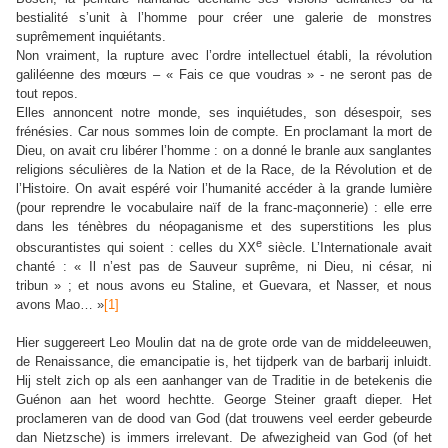
bestialité s’unit à l’homme pour créer une galerie de monstres
suprêmement inquiétants.
Non vraiment, la rupture avec l’ordre intellectuel établi, la révolution
galiléenne des m
œ
urs – « Fais ce que voudras » - ne seront pas de
tout repos.
Elles annoncent notre monde, ses inquiétudes, son désespoir, ses
frénésies. Car nous sommes loin de compte. En proclamant la mort de
Dieu, on avait cru libérer l’homme : on a donné le branle aux sanglantes
religions séculières de la Nation et de la Race, de la Révolution et de
l’Histoire. On avait espéré voir l’humanité accéder à la grande lumière
(pour reprendre le vocabulaire naïf de la franc-maçonnerie) : elle erre
dans les ténèbres du néopaganisme et des superstitions les plus
e
obscurantistes qui soient : celles du XX
siècle. L’Internationale avait
chanté : « Il n’est pas de Sauveur suprême, ni Dieu, ni césar, ni
tribun » ; et nous avons eu Staline, et Guevara, et Nasser, et nous
avons Mao… »
[1]
Hier suggereert Leo Moulin dat na de grote orde van de middeleeuwen,
de Renaissance, die emancipatie is, het tijdperk van de barbarij inluidt.
Hij stelt zich op als een aanhanger van de Traditie in de betekenis die
Guénon aan het woord hechtte. George Steiner graaft dieper. Het
proclameren van de dood van God (dat trouwens veel eerder gebeurde
dan Nietzsche) is immers irrelevant. De afwezigheid van God (of het