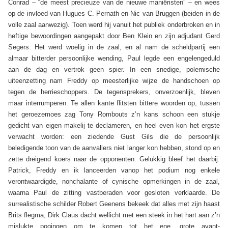
Conrad – “de meest precieuze van de nieuwe maniëristen” – en wees
op de invloed van Hugues C. Pernath en Nic van Bruggen (beiden in de
volle zaal aanwezig). Toen werd hij vanuit het publiek onderbroken en in
heftige bewoordingen aangepakt door Ben Klein en zijn adjudant Gerd
Segers. Het werd woelig in de zaal, en al nam de scheldpartij een
almaar bitterder persoonlijke wending, Paul legde een engelengeduld
aan de dag en vertrok geen spier. In een snedige, polemische
uiteenzetting nam Freddy op meesterlijke wijze de handschoen op
tegen de herrieschoppers. De tegensprekers, onverzoenlijk, bleven
maar interrumperen. Te allen kante flitsten bittere woorden op, tussen
het geroezemoes zag Tony Rombouts z’n kans schoon een stukje
gedicht van eigen makelij te declameren, en heel even kon het ergste
verwacht worden: een ziedende Gust Gils die de persoonlijk
beledigende toon van de aanvallers niet langer kon hebben, stond op en
zette dreigend koers naar de opponenten. Gelukkig bleef het daarbij.
Patrick, Freddy en ik lanceerden vanop het podium nog enkele
verontwaardigde, nonchalante of cynische opmerkingen in de zaal,
waarna Paul de zitting vastberaden voor gesloten verklaarde. De
surrealistische schilder Robert Geenens bekeek dat alles met zijn haast
Brits flegma, Dirk Claus dacht wellicht met een steek in het hart aan z’n
mislukte pogingen om te komen tot het ene, grote avant-