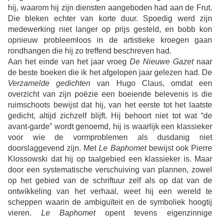
hij, waarom hij zijn diensten aangeboden had aan de Frut.
Die bleken echter van korte duur. Spoedig werd zijn
medewerking niet langer op prijs gesteld, en bobb kon
opnieuw probleemloos in de artistieke kroegen gaan
rondhangen die hij zo treffend beschreven had.
Aan het einde van het jaar vroeg
De Nieuwe Gazet
naar
de beste boeken die ik het afgelopen jaar gelezen had. De
Verzamelde gedichten
van Hugo Claus, omdat een
overzicht van zijn poëzie een boeiende belevenis is die
ruimschoots bewijst dat hij, van het eerste tot het laatste
gedicht, altijd zichzelf blijft. Hij behoort niet tot wat “de
avant-garde” wordt genoemd, hij is waarlijk een klassieker
voor wie de vormproblemen als dusdanig niet
doorslaggevend zijn. Met
Le Baphomet
bewijst ook Pierre
Klossowski dat hij op taalgebied een klassieker is. Maar
door een systematische verschuiving van plannen, zowel
op het gebied van de schriftuur zelf als op dat van de
ontwikkeling van het verhaal, weet hij een wereld te
scheppen waarin de ambiguïteit en de symboliek hoogtij
vieren.
Le Baphomet
opent tevens eigenzinnige