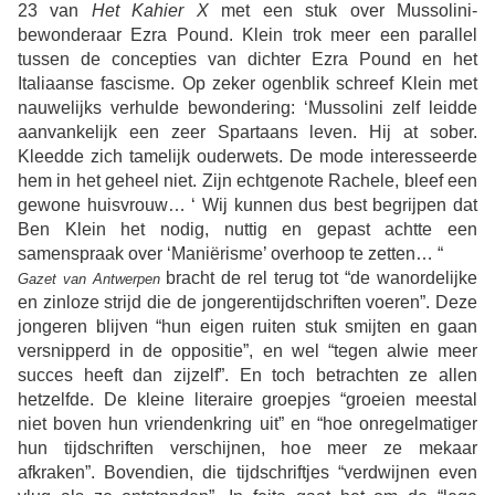
23 van
Het Kahier X
met een stuk over Mussolini-
bewonderaar Ezra Pound. Klein trok meer een parallel
tussen de concepties van dichter Ezra Pound en het
Italiaanse fascisme. Op zeker ogenblik schreef Klein met
nauwelijks verhulde bewondering: ‘Mussolini zelf leidde
aanvankelijk een zeer Spartaans leven. Hij at sober.
Kleedde zich tamelijk ouderwets. De mode interesseerde
hem in het geheel niet. Zijn echtgenote Rachele, bleef een
gewone huisvrouw… ‘ Wij kunnen dus best begrijpen dat
Ben Klein het nodig, nuttig en gepast achtte een
samenspraak over ‘Maniërisme’ overhoop te zetten… “
bracht de rel terug tot “de wanordelijke
Gazet van Antwerpen
en zinloze strijd die de jongerentijdschriften voeren”. Deze
jongeren blijven “hun eigen ruiten stuk smijten en gaan
versnipperd in de oppositie”, en wel “tegen alwie meer
succes heeft dan zijzelf”. En toch betrachten ze allen
hetzelfde. De kleine literaire groepjes “groeien meestal
niet boven hun vriendenkring uit” en “hoe onregelmatiger
hun tijdschriften verschijnen, hoe meer ze mekaar
afkraken”. Bovendien, die tijdschriftjes “verdwijnen even