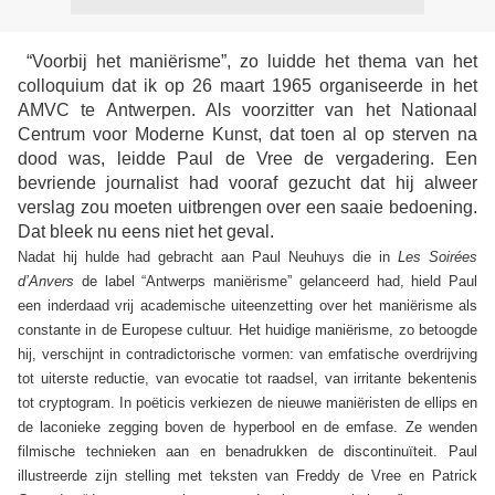
“Voorbij het maniërisme”, zo luidde het thema van het
colloquium dat ik op 26 maart 1965 organiseerde in het
AMVC te Antwerpen. Als voorzitter van het Nationaal
Centrum voor Moderne Kunst, dat toen al op sterven na
dood was, leidde Paul de Vree de vergadering. Een
bevriende journalist had vooraf gezucht dat hij alweer
verslag zou moeten uitbrengen over een saaie bedoening.
Dat bleek nu eens niet het geval.
Nadat hij hulde had gebracht aan Paul Neuhuys die in
Les
Soirées
d’Anvers
de label “Antwerps maniërisme” gelanceerd had, hield Paul
een inderdaad vrij academische uiteenzetting over het maniërisme als
constante in de Europese cultuur. Het huidige maniërisme, zo betoogde
hij, verschijnt in contradictorische vormen: van emfatische overdrijving
tot uiterste reductie, van evocatie tot raadsel, van irritante bekentenis
tot cryptogram. In poëticis verkiezen de nieuwe maniëristen de ellips en
de laconieke zegging boven de hyperbool en de emfase. Ze wenden
filmische technieken aan en benadrukken de discontinuïteit. Paul
illustreerde zijn stelling met teksten van Freddy de Vree en Patrick