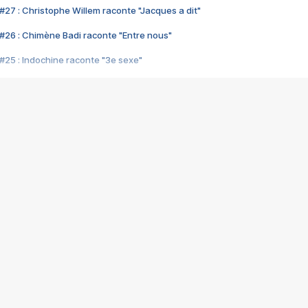
#27 : Christophe Willem raconte "Jacques a dit"
#26 : Chimène Badi raconte "Entre nous"
#25 : Indochine raconte "3e sexe"
#24 : Zaho raconte "C'est chelou"
#23 : Patrick Bruel raconte "Au café des délices"
#22 : Kyo raconte "Le chemin"
#21 : Nolwenn Leroy raconte "Cassé"
#20 : Patrick Hernandez raconte "Born to be alive"
#19 : Lorie raconte "Près de moi"
#18 : Michael Jones raconte "A nos actes manqués" (avec Jean-Jacque
#17 : Khaled raconte "Aïcha"
#16 : Corneille raconte "Parce qu'on vient de loin"
#15 : Indochine raconte "L'aventurier"