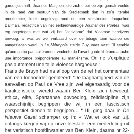
gardetijdschrift, Joannes Marijnen, die zich meer op zijn gemak voelde
in de raad van bestuur van de Kredietbank dan in zo’n literaire
moerlemeie, keek ongelovig rond en een verstrooide Jacqueline
Ballman, redactrice van het eerbiedwaardige
Journal des Poètes
, was
erg opgetogen met wat zij het “activisme” dat Vlaamse schrijvers
bewoog, al was ze wel verbaasd over de bitsige toon waarop die
aangeslagen werd.
In
La Métropole
stelde Guy Vaes vast: “Il semble
qu’une partie particulièrement virulente de l’avant-garde littéraire attache
On ne s’explique
une importance prépondérante au maniérisme.
pas autrement une telle violence hargneuse.“
Frans de Bruyn had na afloop van de rel het commentaar
van een toehoorder genoteerd: “De laaghartigheid van de
aanvallen op Paul de Vree zijn wel eigenaardig voor de
karakteristieke wereld waarin Ben Klein zich beweegt:
ethica, elite, Spartaanse opvoeding, zelfdiscipline zijn
waarschijnlijk begrippen die wij in een fascistisch
perspectief dienen te begrijpen… “ Hij ging daar in
De
Nieuwe Gazet
schamper op in: « Wat er ook van zij,
onlangs kregen wij op onze leestafel een mededeling uit
het veristisch hoofdkwartier van Ben Klein, daarna nr 22-