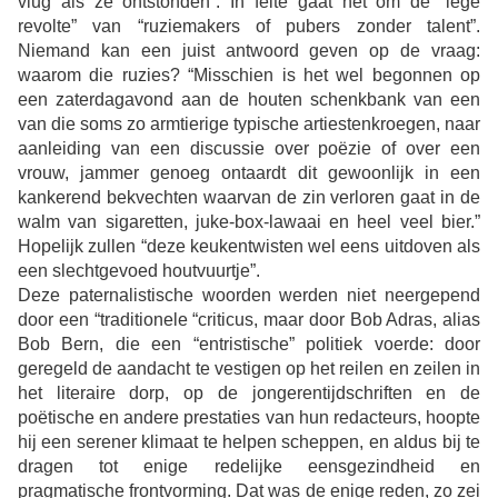
vlug als ze ontstonden”. In feite gaat het om de “lege
revolte” van “ruziemakers of pubers zonder talent”.
Niemand kan een juist antwoord geven op de vraag:
waarom die ruzies? “Misschien is het wel begonnen op
een zaterdagavond aan de houten schenkbank van een
van die soms zo armtierige typische artiestenkroegen, naar
aanleiding van een discussie over poëzie of over een
vrouw, jammer genoeg ontaardt dit gewoonlijk in een
kankerend bekvechten waarvan de zin verloren gaat in de
walm van sigaretten, juke-box-lawaai en heel veel bier.”
Hopelijk zullen “deze keukentwisten wel eens uitdoven als
een slechtgevoed houtvuurtje”.
Deze paternalistische woorden werden niet neergepend
door een “traditionele “criticus, maar door Bob Adras, alias
Bob Bern, die een “entristische” politiek voerde: door
geregeld de aandacht te vestigen op het reilen en zeilen in
het literaire dorp, op de jongerentijdschriften en de
poëtische en andere prestaties van hun redacteurs, hoopte
hij een serener klimaat te helpen scheppen, en aldus bij te
dragen tot enige redelijke eensgezindheid en
pragmatische frontvorming. Dat was de enige reden, zo zei