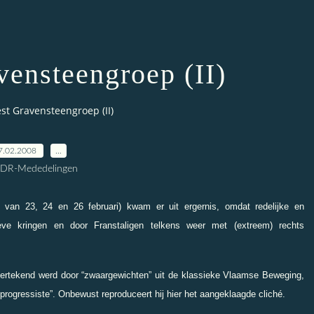
vensteengroep (II)
st Gravensteengroep (II)
7.02.2008
…
CDR-Mededelingen
 van 23, 24 en 26 februari) kwam er uit ergernis, omdat redelijke en
ieve kringen en door Franstaligen telkens weer met (extreem) rechts
ertekend werd door “zwaargewichten” uit de klassieke Vlaamse Beweging,
progressiste”. Onbewust reproduceert hij hier het aangeklaagde cliché.