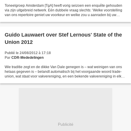
Toneelgroep Amsterdam [TgA] heeft vorig seizoen een enquête gehouden
via zijn uitgebreid netwerk. Eén dubbele vraag slechts: ‘Welke voorstelling
van ons repertoire geniet uw voorkeur en welke zou u aanraden bij uw
vrienden?’ Met kop en schouders stak...
Guido Lauwaert over Stef Lernous' State of the
Union 2012
Publié le 24/08/2012 à 17:18
Par
CDR-Mededelingen
Wie traditie zegt en de dikke Van Dale genegen is – wat weinigen van ons
helaas gegeven is – belandt automatisch bij het voorgaande woord trade-
union, wat staat voor vakvereniging, en een bekende vakvereniging in elk
land met een minimum aan beschaving...
Publicité