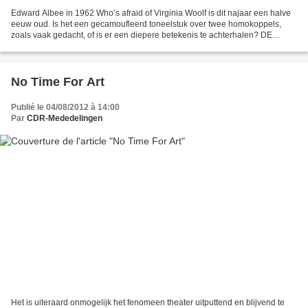
Edward Albee in 1962 Who’s afraid of Virginia Woolf is dit najaar een halve
eeuw oud. Is het een gecamoufleerd toneelstuk over twee homokoppels,
zoals vaak gedacht, of is er een diepere betekenis te achterhalen? DE
TWEE beroemdste toneelstukken van de...
No Time For Art
Publié le 04/08/2012 à 14:00
Par
CDR-Mededelingen
Het is uiteraard onmogelijk het fenomeen theater uitputtend en blijvend te