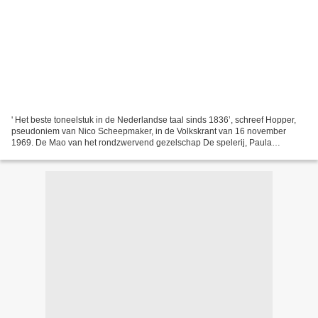
' Het beste toneelstuk in de Nederlandse taal sinds 1836’, schreef Hopper,
pseudoniem van Nico Scheepmaker, in de Volkskrant van 16 november
1969. De Mao van het rondzwervend gezelschap De spelerij, Paula
Bangels, heeft de 9876ste versie opgezet. Haar...