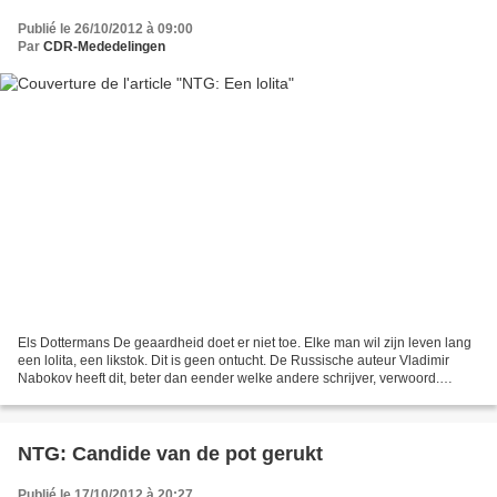
Publié le 26/10/2012 à 09:00
Par
CDR-Mededelingen
Els Dottermans De geaardheid doet er niet toe. Elke man wil zijn leven lang
een lolita, een likstok. Dit is geen ontucht. De Russische auteur Vladimir
Nabokov heeft dit, beter dan eender welke andere schrijver, verwoord.
Anderen hebben hem gekopieerd,...
NTG: Candide van de pot gerukt
Publié le 17/10/2012 à 20:27