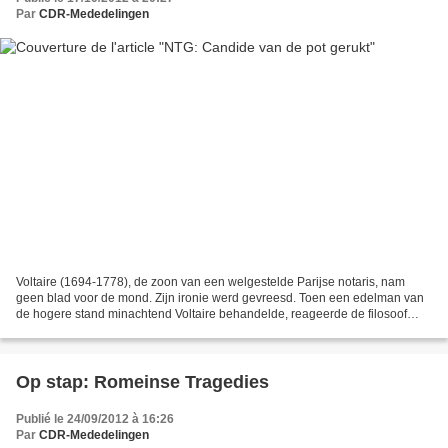
Par
CDR-Mededelingen
Voltaire (1694-1778), de zoon van een welgestelde Parijse notaris, nam
geen blad voor de mond. Zijn ironie werd gevreesd. Toen een edelman van
de hogere stand minachtend Voltaire behandelde, reageerde de filosoof
scherp: ‘Mijn naam komt op met mij, de...
Op stap: Romeinse Tragedies
Publié le 24/09/2012 à 16:26
Par
CDR-Mededelingen