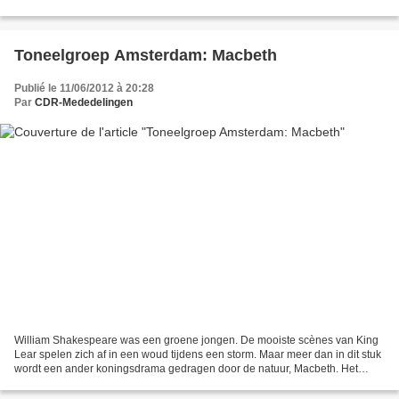
cabaret. Het specifiek theatergenre...
Toneelgroep Amsterdam: Macbeth
Publié le 11/06/2012 à 20:28
Par
CDR-Mededelingen
William Shakespeare was een groene jongen. De mooiste scènes van King
Lear spelen zich af in een woud tijdens een storm. Maar meer dan in dit stuk
wordt een ander koningsdrama gedragen door de natuur, Macbeth. Het
stond dan ook in de sterren geschreven...