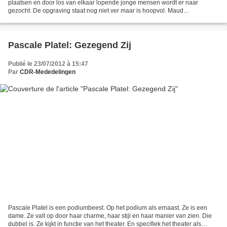
plaatsen en door los van elkaar lopende jonge mensen wordt er naar
gezocht. De opgraving staat nog niet ver maar is hoopvol. Maud
Vanhauwaert is een van hen. Wat zij vindt is...
Pascale Platel: Gezegend Zij
Publié le 23/07/2012 à 15:47
Par
CDR-Mededelingen
Pascale Platel is een podiumbeest. Op het podium als ernaast. Ze is een
dame. Ze valt op door haar charme, haar stijl en haar manier van zien. Die
dubbel is. Ze kijkt in functie van het theater. En specifiek het theater als