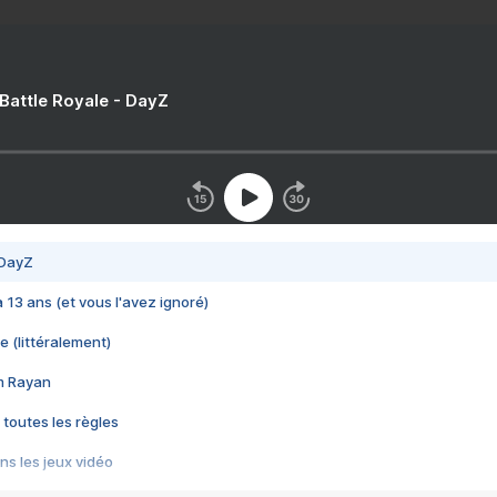
 Battle Royale - DayZ
 DayZ
 a 13 ans (et vous l'avez ignoré)
e (littéralement)
im Rayan
 toutes les règles
s les jeux vidéo