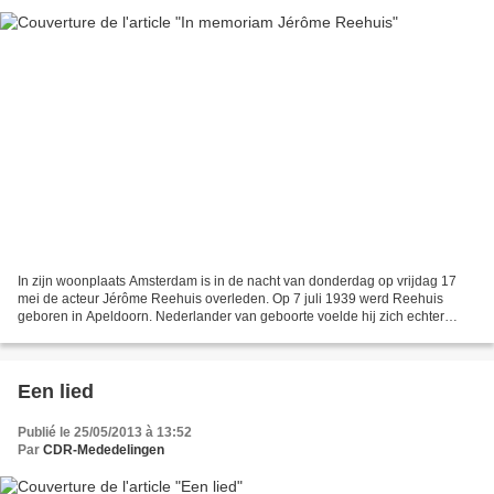
In zijn woonplaats Amsterdam is in de nacht van donderdag op vrijdag 17
mei de acteur Jérôme Reehuis overleden. Op 7 juli 1939 werd Reehuis
geboren in Apeldoorn. Nederlander van geboorte voelde hij zich echter
meer verbonden met Vlaanderen. Door zijn...
Een lied
Publié le 25/05/2013 à 13:52
Par
CDR-Mededelingen