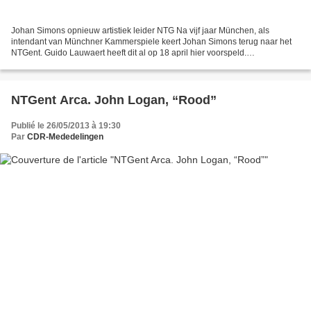
Johan Simons opnieuw artistiek leider NTG Na vijf jaar München, als
intendant van Münchner Kammerspiele keert Johan Simons terug naar het
NTGent. Guido Lauwaert heeft dit al op 18 april hier voorspeld.
http://mededelingen.over-blog.com/article-keert-johan-simons-terug-naar-
gent-117179084.html...
NTGent Arca. John Logan, “Rood”
Publié le 26/05/2013 à 19:30
Par
CDR-Mededelingen