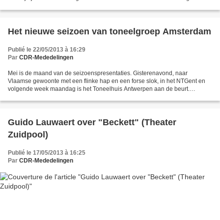
huis van spelers’ te maken, maar...
Het nieuwe seizoen van toneelgroep Amsterdam
Publié le 22/05/2013 à 16:29
Par
CDR-Mededelingen
Mei is de maand van de seizoenspresentaties. Gisterenavond, naar
Vlaamse gewoonte met een flinke hap en een forse slok, in het NTGent en
volgende week maandag is het Toneelhuis Antwerpen aan de beurt.
Toneelgroep Amsterdam [TA] doet het op sobere wijze:...
Guido Lauwaert over "Beckett" (Theater
Zuidpool)
Publié le 17/05/2013 à 16:25
Par
CDR-Mededelingen