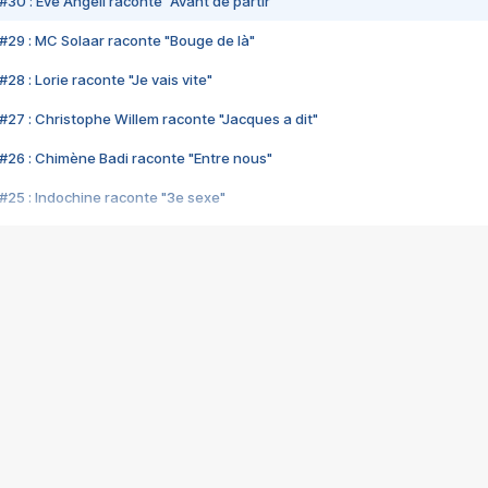
#30 : Eve Angeli raconte "Avant de partir"
#29 : MC Solaar raconte "Bouge de là"
28 : Lorie raconte "Je vais vite"
#27 : Christophe Willem raconte "Jacques a dit"
#26 : Chimène Badi raconte "Entre nous"
#25 : Indochine raconte "3e sexe"
#24 : Zaho raconte "C'est chelou"
#23 : Patrick Bruel raconte "Au café des délices"
#22 : Kyo raconte "Le chemin"
#21 : Nolwenn Leroy raconte "Cassé"
#20 : Patrick Hernandez raconte "Born to be alive"
#19 : Lorie raconte "Près de moi"
#18 : Michael Jones raconte "A nos actes manqués" (avec Jean-Jacque