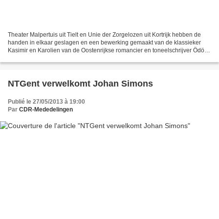
Theater Malpertuis uit Tielt en Unie der Zorgelozen uit Kortrijk hebben de
handen in elkaar geslagen en een bewerking gemaakt van de klassieker
Kasimir en Karolien van de Oostenrijkse romancier en toneelschrijver Ödön
von Horváth (1901-1938). Een zeer...
NTGent verwelkomt Johan Simons
Publié le 27/05/2013 à 19:00
Par
CDR-Mededelingen