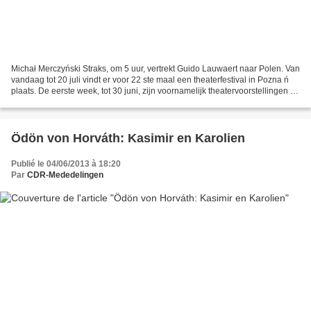
Michał Merczyński Straks, om 5 uur, vertrekt Guido Lauwaert naar Polen. Van
vandaag tot 20 juli vindt er voor 22 ste maal een theaterfestival in Pozna ń
plaats. De eerste week, tot 30 juni, zijn voornamelijk theatervoorstellingen te
zien. Tot 20 juli...
Ödön von Horváth: Kasimir en Karolien
Publié le 04/06/2013 à 18:20
Par
CDR-Mededelingen