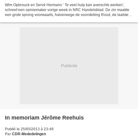
Wim Opbrouck en Servé Hermans ‘ Te veel hulp kan averechts werken’,
schreef een opiniemaker vorige week in NRC Handelsblad. De zin maakte
een grote sprong voorwaarts, halverwege de voorstelling Rood, de laatste
nieuwe productie van het seizoen van NTGent....
Publicité
In memoriam Jérôme Reehuis
Publié le 25/05/2013 à 23:49
Par
CDR-Mededelingen