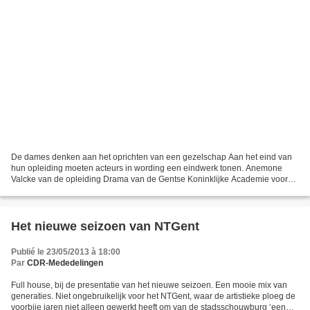
De dames denken aan het oprichten van een gezelschap Aan het eind van
hun opleiding moeten acteurs in wording een eindwerk tonen. Anemone
Valcke van de opleiding Drama van de Gentse Koninklijke Academie voor
Schone Kunsten, bekend als het KASK, heeft...
Het nieuwe seizoen van NTGent
Publié le 23/05/2013 à 18:00
Par
CDR-Mededelingen
Full house, bij de presentatie van het nieuwe seizoen. Een mooie mix van
generaties. Niet ongebruikelijk voor het NTGent, waar de artistieke ploeg de
voorbije jaren niet alleen gewerkt heeft om van de stadsschouwburg ‘een