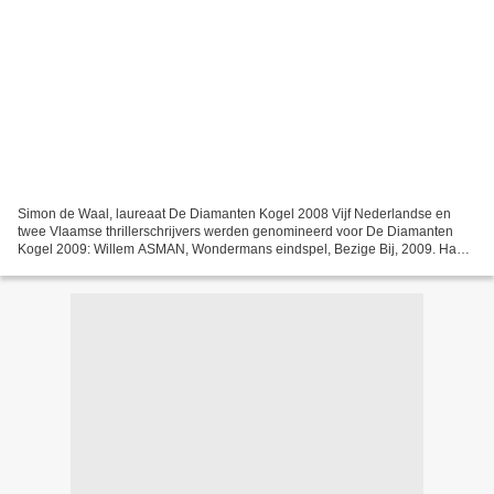
Simon de Waal, laureaat De Diamanten Kogel 2008 Vijf Nederlandse en
twee Vlaamse thrillerschrijvers werden genomineerd voor De Diamanten
Kogel 2009: Willem ASMAN, Wondermans eindspel, Bezige Bij, 2009. Hans
DECLERCQ, Hoe zwart is de duivel?, Van Halewyck,...