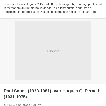
Paul Snoek over Hugues C. Pernath Kanttekeningen bij een ongepubliceerd
In memoriam (II) [De hierna volgende, in de tekst cursief gedrukte en
becommentarieerde citaten, zijn alle ontleend aan het In memoriam , dat
aldus vrijwel integraal opgenomen is.]...
Publicité
Paul Snoek (1933-1981) over Hugues C. Pernath
(1931-1975)
Publié le 10/11/2009 à 08:07