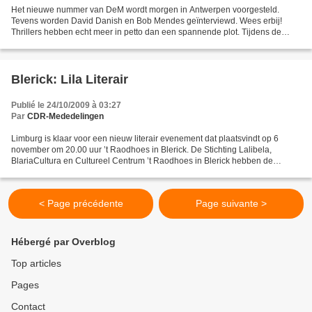
Het nieuwe nummer van DeM wordt morgen in Antwerpen voorgesteld.
Tevens worden David Danish en Bob Mendes geïnterviewd. Wees erbij!
Thrillers hebben echt meer in petto dan een spannende plot. Tijdens de
jongste masterclass georganiseerd door het Genootschap...
Blerick: Lila Literair
Publié le 24/10/2009 à 03:27
Par
CDR-Mededelingen
Limburg is klaar voor een nieuw literair evenement dat plaatsvindt op 6
november om 20.00 uur ’t Raodhoes in Blerick. De Stichting Lalibela,
BlariaCultura en Cultureel Centrum ’t Raodhoes in Blerick hebben de
handen ineengeslagen om het literatuur- en...
< Page précédente
Page suivante >
Hébergé par Overblog
Top articles
Pages
Contact