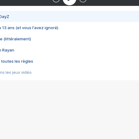
 DayZ
 a 13 ans (et vous l'avez ignoré)
e (littéralement)
im Rayan
 toutes les règles
s les jeux vidéo
us choquant de Rockstar ? - Le scandale BULLY
e plus moche de Steam
du RÊVE tourne au CAUCHEMAR
pendant 8 heures
it… à tort