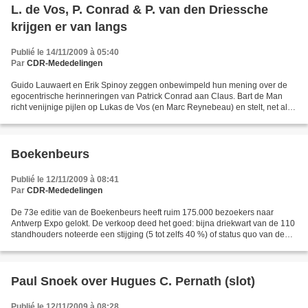
L. de Vos, P. Conrad & P. van den Driessche
krijgen er van langs
Publié le 14/11/2009 à 05:40
Par
CDR-Mededelingen
Guido Lauwaert en Erik Spinoy zeggen onbewimpeld hun mening over de
egocentrische herinneringen van Patrick Conrad aan Claus. Bart de Man
richt venijnige pijlen op Lukas de Vos (en Marc Reynebeau) en stelt, net als
John Vervoort, de nieuwbakken thrillerschrijver...
Boekenbeurs
Publié le 12/11/2009 à 08:41
Par
CDR-Mededelingen
De 73e editie van de Boekenbeurs heeft ruim 175.000 bezoekers naar
Antwerp Expo gelokt. De verkoop deed het goed: bijna driekwart van de 110
standhouders noteerde een stijging (5 tot zelfs 40 %) of status quo van de
omzet. Het boek is duidelijk niet echt...
Paul Snoek over Hugues C. Pernath (slot)
Publié le 12/11/2009 à 08:28