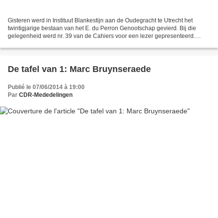
Gisteren werd in Instituut Blankestijn aan de Oudegracht te Utrecht het
twintigjarige bestaan van het E. du Perron Genootschap gevierd. Bij die
gelegenheid werd nr. 39 van de Cahiers voor een lezer gepresenteerd.
Carel Peeters hield een lezing over het...
De tafel van 1: Marc Bruynseraede
Publié le 07/06/2014 à 19:00
Par
CDR-Mededelingen