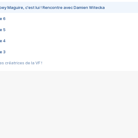
bey Maguire, c'est lui ! Rencontre avec Damien Witecka
e 6
e 5
e 4
e 3
s créatrices de la VF !
e 2
e 1
e Mektoub My Love arrive enfin ! Rencontre avec Shaïn Boumedine et Sal
i : après Toni en famille
elle réalise le bouleversant Dites lui que je l'aime
ais ! Rencontre autour de Vie privée de Rebecca Zlotowski