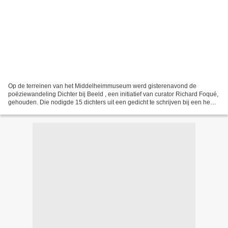
Op de terreinen van het Middelheimmuseum werd gisterenavond de
poëziewandeling Dichter bij Beeld , een initiatief van curator Richard Foqué,
gehouden. Die nodigde 15 dichters uit een gedicht te schrijven bij een hem
of haar toegewezen sculptuur in het...