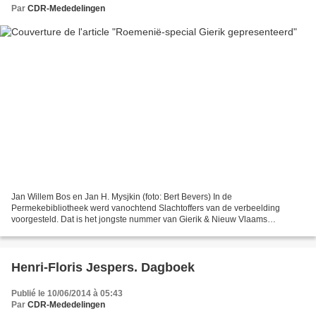
Par
CDR-Mededelingen
Jan Willem Bos en Jan H. Mysjkin (foto: Bert Bevers) In de
Permekebibliotheek werd vanochtend Slachtoffers van de verbeelding
voorgesteld. Dat is het jongste nummer van Gierik & Nieuw Vlaams
Tijdschrift, waarin deze keer, in het kader van het Felix Poetry...
Henri-Floris Jespers. Dagboek
Publié le 10/06/2014 à 05:43
Par
CDR-Mededelingen