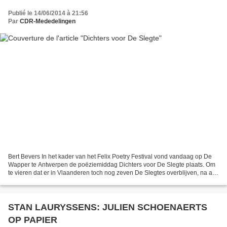
Publié le 14/06/2014 à 21:56
Par
CDR-Mededelingen
Bert Bevers In het kader van het Felix Poetry Festival vond vandaag op De
Wapper te Antwerpen de poëziemiddag Dichters voor De Slegte plaats. Om
te vieren dat er in Vlaanderen toch nog zeven De Slegtes overblijven, na al
dat Polare-gerommel. Onder een...
STAN LAURYSSENS: JULIEN SCHOENAERTS
OP PAPIER