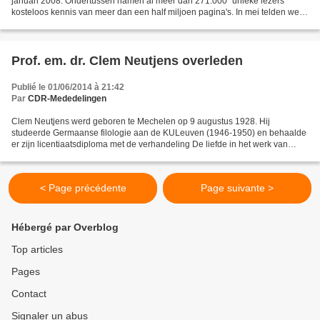
januari 2008. Ondertussen namen al meer dan 271.000 “unieke lezers”
kosteloos kennis van meer dan een half miljoen pagina's. In mei telden we
6.265 “unieke lezers”, goed voor 10.066...
Prof. em. dr. Clem Neutjens overleden
Publié le 01/06/2014 à 21:42
Par
CDR-Mededelingen
Clem Neutjens werd geboren te Mechelen op 9 augustus 1928. Hij
studeerde Germaanse filologie aan de KULeuven (1946-1950) en behaalde
er zijn licentiaatsdiploma met de verhandeling De liefde in het werk van
Albrecht Rodenbach, naast het baccalaureaat in...
< Page précédente
Page suivante >
Hébergé par Overblog
Top articles
Pages
Contact
Signaler un abus