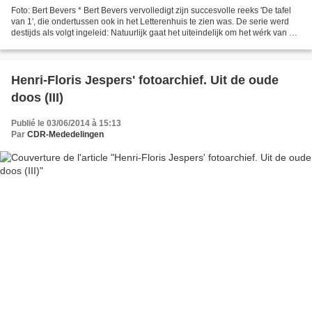
Foto: Bert Bevers * Bert Bevers vervolledigt zijn succesvolle reeks 'De tafel
van 1', die ondertussen ook in het Letterenhuis te zien was. De serie werd
destijds als volgt ingeleid: Natuurlijk gaat het uiteindelijk om het wérk van de
schrijver, het geesteskind...
Henri-Floris Jespers' fotoarchief. Uit de oude
doos (III)
Publié le 03/06/2014 à 15:13
Par
CDR-Mededelingen