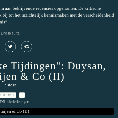
m aan beklijvende recensies opgenomen. De kritische
k bij tot het inzichtelijk kennismaken met de verscheidenheid
is”,...
Lire la suite
ke Tijdingen": Duysan,
ijen & Co (II)
histoire
0.01.2013
…
CDR-Mededelingen