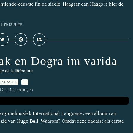
entiende-eeuwse fin de siècle. Haagser dan Haags is hier de
Lire la suite
k en Dogra im varida
ire de la littérature
6.08.2013
…
CDR-Mededelingen
tergrondmuziek International Language , een album van
oëzie van Hugo Ball. Waarom? Omdat deze dadaïst als eerste