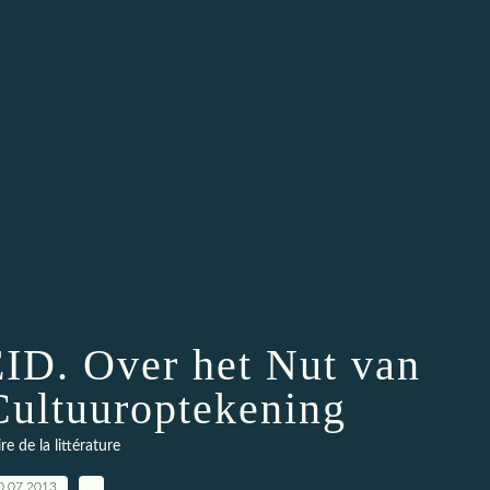
. Over het Nut van
 Cultuuroptekening
ire de la littérature
0.07.2013
…