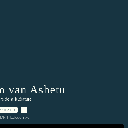
m van Ashetu
ire de la littérature
5.10.2013
…
CDR-Mededelingen