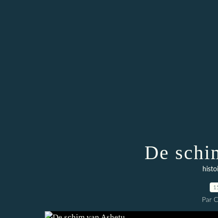
De schi
histo
1
Par 