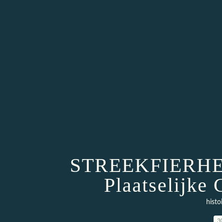
STREEKFIERHEID
Plaatselijke
histo
3