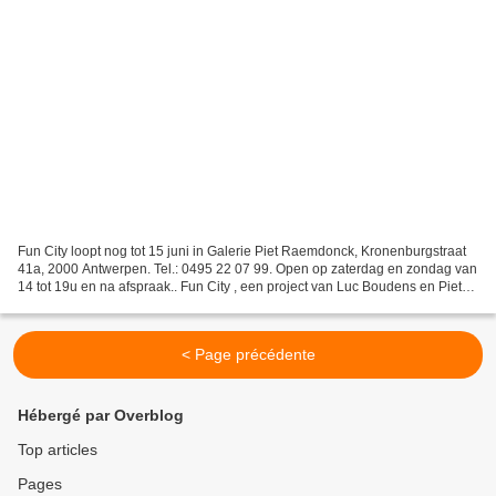
Fun City loopt nog tot 15 juni in Galerie Piet Raemdonck, Kronenburgstraat
41a, 2000 Antwerpen. Tel.: 0495 22 07 99. Open op zaterdag en zondag van
14 tot 19u en na afspraak.. Fun City , een project van Luc Boudens en Piet
Raemdonck, werd op 9 mei geopend...
< Page précédente
Hébergé par Overblog
Top articles
Pages