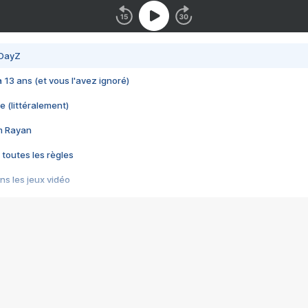
 DayZ
 a 13 ans (et vous l'avez ignoré)
e (littéralement)
im Rayan
 toutes les règles
s les jeux vidéo
us choquant de Rockstar ? - Le scandale BULLY
e plus moche de Steam
du RÊVE tourne au CAUCHEMAR
pendant 8 heures
it… à tort