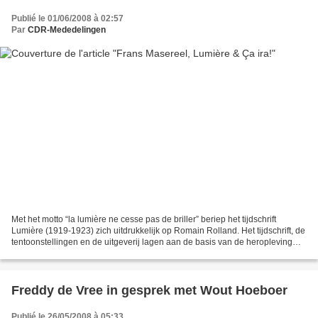
Publié le 01/06/2008 à 02:57
Par
CDR-Mededelingen
Met het motto “la lumière ne cesse pas de briller” beriep het tijdschrift
Lumière (1919-1923) zich uitdrukkelijk op Romain Rolland. Het tijdschrift, de
tentoonstellingen en de uitgeverij lagen aan de basis van de heropleving
van de houtgravure in België....
Freddy de Vree in gesprek met Wout Hoeboer
Publié le 26/05/2008 à 05:33