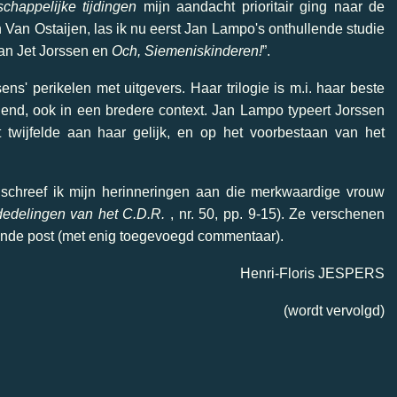
chappelijke tijdingen
mijn aandacht prioritair ging naar de
an Ostaijen, las ik nu eerst Jan Lampo's onthullende studie
 van Jet Jorssen en
Och, Siemeniskinderen!
”.
ns' perikelen met uitgevers. Haar trilogie is m.i. haar beste
iend, ook in een bredere context. Jan Lampo typeert Jorssen
it twijfelde aan haar gelijk, en op het voorbestaan van het
 schreef ik mijn herinneringen aan die merkwaardige vrouw
edelingen van het C.D.R.
, nr. 50, pp. 9-15). Ze verschenen
lgende post (met enig toegevoegd commentaar).
Henri-Floris JESPERS
(wordt vervolgd)