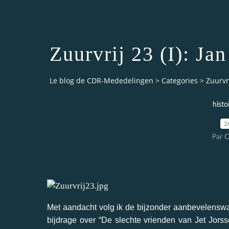
Zuurvrij 23 (I): Ja
Le blog de CDR-Mededelingen
>
Categories
>
Zuurvri
histo
2
Par 
Met aandacht volg ik de bijzonder aanbevelenswa
bijdrage over “De slechte vrienden van Jet Jors