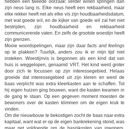
hebben een tweede oorzaak: verder willen springen dan
zijn neus lang is. Elke neus heeft een rekbaarheid, maar
elke rekker heeft net als elke vis zijn houdbaarheidsdatum,
met wat goede wil, en de kijker van goede wil zal het niet
bestrijden, zijn houdbaarheid en rekbaarheid
communicerende vaten. En zelfs de grootste woestijn heeft
zijn grenzen.
Mooie woordspelingen, maar zijn daar
facts and feelings
op te plakken? Tuurlijk, anders zou ik er mijn tijd niet
insteken. Woestijnvis is begonnen als een kind dat van
huis is weggelopen, genaamd VRT. Het kind werd groter
door zich te focussen op zijn interessegebied. Helaas
groeide dat interessegebied uit zijn kleren en werd de
baas verplicht was extra kleerkasten aan te schaffen. Tot
hij eigen huizen ging bouwen, want die kasten kwamen in
de gang te staan. Op een gegeven moment moesten de
bewoners over de kasten klimmen om de eigen kruk te
vinden.
Om die nieuwbouw te bekostigen zocht de baas naar extra
kapitaal, want wat er op de eigen bankrekening stond, was
maar net voldoende om de basiskosten van inwoners,