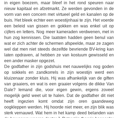
in eigen boezem, maar bleef in het rond speuren naar
nieuw kapitaal en afzetmarkt. Ze werden gevonden in de
vorm van een concern met virtueel geld en kanalen op de
buis. Het bleek echter een woestijnhaai te zijn. Het voerde
een beleid van gissen en gokken en was enkel uit op
cijfers en letters. Nog meer kameraden verdwenen, met in
hun zog kennissen. Die laatsten hadden geen benul van
wat er zich achter de schermen afspeelde, maar ze zagen
wel dat men niet steeds dezelfde bevriende BV-kring kan
laten opdraven, al hebben ze van kostuum gewisseld en
een ander masker opgezet.
De godfather in zijn godshuis met nauwelijks nog goden
op sokkels en zandkorrels in zijn woestijn werd een
kluizenaar zonder kluis. Hij was afhankelijk van de giften
van graaiers, en wat is een graaier volgens de dikke Van
Dale? Iemand die, voor eigen gewin, ergens zoveel
mogelijk geld weet uit te halen. Dat de godfather dit niet
heeft ingezien komt omdat zijn oren gaandeweg
oogkleppen werden. Hij hoorde niet meer, en zijn blik was
sterk vernauwd. Wat hem in het kamp deed belanden van