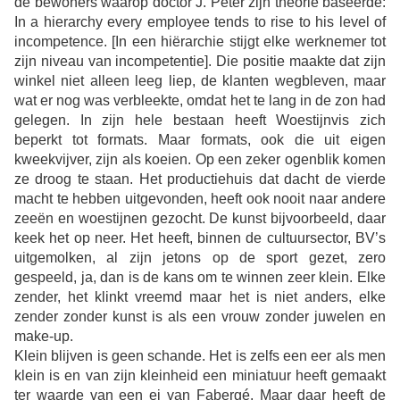
de bewoners waarop doctor J. Peter zijn theorie baseerde:
In a hierarchy every employee tends to rise to his level of
incompetence. [In een hiërarchie stijgt elke werknemer tot
zijn niveau van incompetentie]. Die positie maakte dat zijn
winkel niet alleen leeg liep, de klanten wegbleven, maar
wat er nog was verbleekte, omdat het te lang in de zon had
gelegen. In zijn hele bestaan heeft Woestijnvis zich
beperkt tot formats. Maar formats, ook die uit eigen
kweekvijver, zijn als koeien. Op een zeker ogenblik komen
ze droog te staan. Het productiehuis dat dacht de vierde
macht te hebben uitgevonden, heeft ook nooit naar andere
zeeën en woestijnen gezocht. De kunst bijvoorbeeld, daar
keek het op neer. Het heeft, binnen de cultuursector, BV’s
uitgemolken, al zijn jetons op de sport gezet, zero
gespeeld, ja, dan is de kans om te winnen zeer klein. Elke
zender, het klinkt vreemd maar het is niet anders, elke
zender zonder kunst is als een vrouw zonder juwelen en
make-up.
Klein blijven is geen schande. Het is zelfs een eer als men
klein is en van zijn kleinheid een miniatuur heeft gemaakt
ter waarde van een ei van Fabergé. Maar daar heeft de