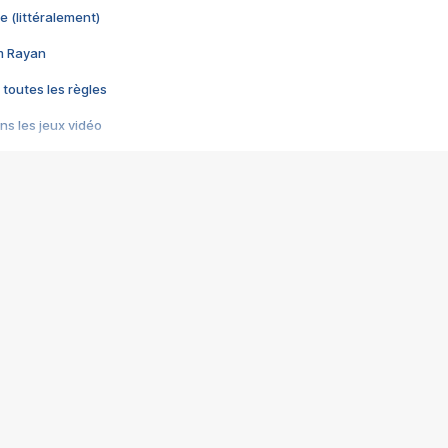
e (littéralement)
im Rayan
 toutes les règles
s les jeux vidéo
us choquant de Rockstar ? - Le scandale BULLY
e plus moche de Steam
du RÊVE tourne au CAUCHEMAR
pendant 8 heures
it… à tort
umiliés par un jeu vidéo
ire - Final Fantasy 8
ti un empire - Age of Empires