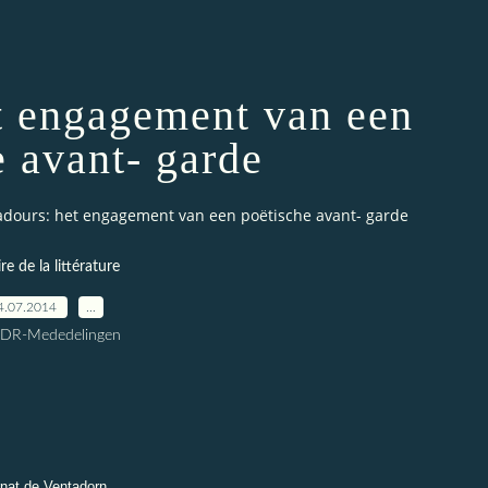
t engagement van een
e avant- garde
dours: het engagement van een poëtische avant- garde
ire de la littérature
4.07.2014
…
CDR-Mededelingen
nat de Ventadorn