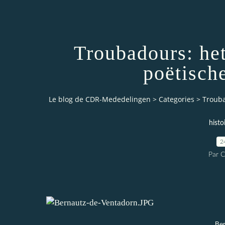
Troubadours: he
poëtisch
Le blog de CDR-Mededelingen
>
Categories
>
Trouba
histo
2
Par 
Ber