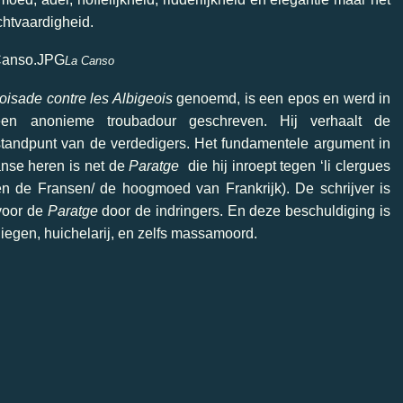
chtvaardigheid.
La Canso
oisade contre les Albigeois
genoemd, is een epos en werd in
 een anonieme troubadour geschreven. Hij verhaalt de
standpunt van de verdedigers. Het fundamentele argument in
anse heren is net de
Paratge
die hij inroept tegen ‘li clergues
 en de Fransen/ de hoogmoed van Frankrijk). De schrijver is
voor de
Paratge
door de indringers. En deze beschuldiging is
liegen, huichelarij, en zelfs massamoord.