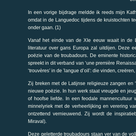
In een vorige bijdrage meldde ik reeds mijn Kat
omdat in de Languedoc tijdens de kruistochten te
onder gaan. (1)
Vanaf het einde van de XIe eeuw waait in de L
literatuur over gans Europa zal uitdijen. Deze 
poëzie van de troubadours. De eminente historic
spreekt in dit verband van ‘une première Renaissan
‘trouvères’ in de 'langue d’oïl': die vinden, creëre
Zij breken met de Latijnse religieuze zangen en ‘
nieuwe poëzie. In hun werk staat vreugde en jeu
of hoofse liefde. In een feodale mannencultuur 
minnelyriek met de verheerlijking en verering 
ontzettend vernieuwend.
Zij wordt de inspirat
Miraval).
Deze geletterde troubadours staan ver van de vo