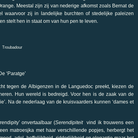
range. Meestal zijn zij van nederige afkomst zoals Bernat de
 waarvoor zij in landelijke burchten of stedelijke paleizen
en stelt hen in staat om van hun pen te leven.
Troubadour
De ‘Paratge’
ocht tegen de Albigenzen in de Languedoc preekt, kiezen de
heren. Hun wereld is bedreigd. Voor hen is de zaak van de
ie’. Na de nederlaag van de kruisvaarders kunnen ‘dames et
.
endipity’ onvertaalbaar (
Serendipiteit
vind ik trouwens een
 een matroesjka met haar verschillende popjes, herbergt het
moed, adel, hoffelijkheid, ridderlijkheid en elegantie maar het