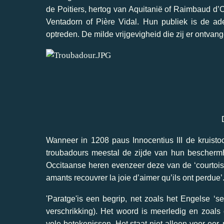
de Poitiers, hertog van Aquitanië of Raimbaud d’O
Ventadorn of Pière Vidal. Hun publiek is de adel
optreden. De milde vrijgevigheid die zij er ontvang
Wanneer in 1208 paus Innocentius III de kruist
troubadours meestal de zijde van hun bescherm
Occitaanse heren evenzeer deze van de ‘courtois
amants recouvrer la joie d’aimer qu’ils ont perdue’
'Paratge'
is een begrip, net zoals het Engelse ‘ser
verschrikking). Het woord is meerledig en zoals
vele betekenissen. Het staat niet alleen voor eer, 