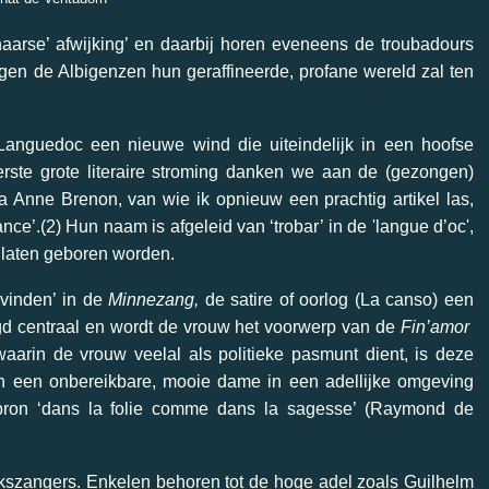
haarse’ afwijking’ en daarbij horen eveneens de troubadours
gen de Albigenzen hun geraffineerde, profane wereld zal ten
anguedoc een nieuwe wind die uiteindelijk in een hoofse
eerste grote literaire stroming danken we aan de (gezongen)
a Anne Brenon, van wie ik opnieuw een prachtig artikel las,
ce’.(2) Hun naam is afgeleid van ‘trobar’ in de 'langue d’oc',
n, laten geboren worden.
vinden’ in de
Minnezang,
de satire of oorlog
(La canso) een
gd centraal en wordt de vrouw het voorwerp van de
Fin’amor
waarin de vrouw veelal als politieke pasmunt dient, is deze
van een onbereikbare, mooie dame in een adellijke omgeving
iebron ‘dans la folie comme dans la sagesse’ (Raymond de
lkszangers. Enkelen behoren tot de hoge adel zoals Guilhelm