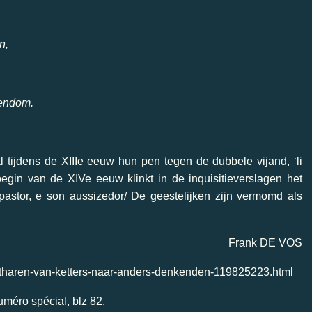
n,
tendom.
tijdens de XIIIe eeuw hun pen tegen de dubbele vijand, ‘li
 begin van de XIVe eeuw klinkt in de inquisitieverslagen het
 pastor, e son aussizedor/ De geestelijken zijn vermomd als
Frank DE VOS
katharen-van-ketters-naar-anders-denkenden-119825223.html
uméro spécial, blz 82.