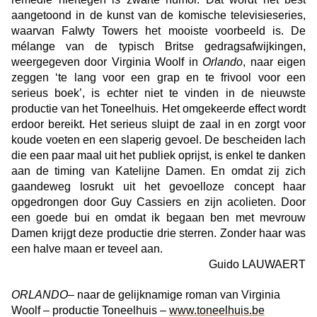
aangetoond in de kunst van de komische televisieseries,
waarvan Falwty Towers het mooiste voorbeeld is. De
mélange van de typisch Britse gedragsafwijkingen,
weergegeven door Virginia Woolf in
Orlando
, naar eigen
zeggen ‘te lang voor een grap en te frivool voor een
serieus boek’, is echter niet te vinden in de nieuwste
productie van het Toneelhuis. Het omgekeerde effect wordt
erdoor bereikt. Het serieus sluipt de zaal in en zorgt voor
koude voeten en een slaperig gevoel. De bescheiden lach
die een paar maal uit het publiek oprijst, is enkel te danken
aan de timing van Katelijne Damen. En omdat zij zich
gaandeweg losrukt uit het gevoelloze concept haar
opgedrongen door Guy Cassiers en zijn acolieten. Door
een goede bui en omdat ik begaan ben met mevrouw
Damen krijgt deze productie drie sterren. Zonder haar was
een halve maan er teveel aan.
Guido LAUWAERT
ORLANDO
– naar de gelijknamige roman van Virginia
Woolf – productie Toneelhuis –
www.toneelhuis.be