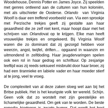
Woodehouse, Dennis Potter en James Joyce. Zij speelden
met genres ontleend aan de culturen van hun koloniën,
met als uitschieter de Oosterse.
Orlando
van Virginia
Woolf is daar een treffend voorbeeld van. Via een sprookje
met Perzische trekjes geeft zij gestalte aan haar
geaardheid die ze zelf niet kent, maar hoopt daar met het
schrijven van
Orlando
vat op te krijgen. Elke man heeft
vrouwelijke trekjes en omgekeerd. Bij Virginia Woolf
waren die zo dominant dat zij gezorgd hebben voor
weerzin, angst, twijfel, driften… opgaand in waanzin en
uitmondend in zelfdoding. Haar jeugdervaringen spelen
ook een rol in haar gedrag en schriftuur. Op zesjarige
leeftijd was zij reeds seksueel misbruikt door haar broer, zij
had een tirannieke en labiele vader en haar moeder stierf
al te jong, veel te vroeg.
De complexiteit van al deze zaken sloeg wel aan bij het
Britse publiek. Het is het keurigste volk ter wereld. Schijn.
Geen volk dat zo worstelt met zijn geestelijke en
lichamelijke geaardheid. Om gek van te worden. De beste
remedie hiertegen is zwarte humor. Dat wordt het best