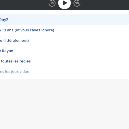
 DayZ
 a 13 ans (et vous l'avez ignoré)
e (littéralement)
im Rayan
 toutes les règles
s les jeux vidéo
us choquant de Rockstar ? - Le scandale BULLY
e plus moche de Steam
du RÊVE tourne au CAUCHEMAR
pendant 8 heures
it… à tort