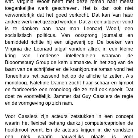
wat. Virginia Woolf heeft met deze roman haar meest
toegankelijke werk geschreven. Het is dan ook niet
verwonderlijk dat het goed verkocht. Dat kan van haar
andere werk niet gezegd worden. Dat zij een uitgever vond
is te danken aan haar man Leonard Woolf, een
socialistisch politicus. Van oorsprong journalist en
bemiddeld richtte hij een uitgeverij op. De boeken van
Virginia die Leonard uitgaf vonden aftrek in een kleine
kring van Londense intellectuelen waarvan de
Blooomsbury Group de kern uitmaakte. In het zog van de
faam van de schrijfster en de krankjorume roman vond het
Toneelhuis het passend het op de affiche te zetten. Als
monoloog. Katelijne Damen zocht haar schaar en lijmpot
en fabriceerde een monoloog die ze zelf ook speelt. Dat
doet ze voortreffelijk. Jammer dat Guy Cassiers de regie
en de vormgeving op zich nam.
Voor Cassiers zijn acteurs zetstukken in een concept
waarin het flexibel behang dankzij computercapriolen de
hoofdmoot vormt. En de acteurs krijgen in die vondsten
een plek waarin nauwelijks plaats is voor