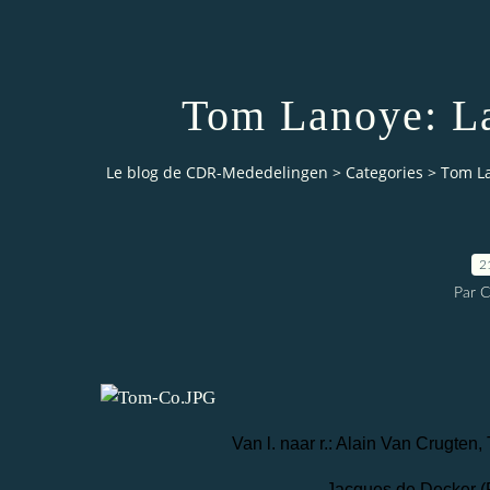
Tom Lanoye: La
Le blog de CDR-Mededelingen
>
Categories
>
Tom La
2
Par 
Van l. naar r.: Alain Van Crugte
Jacques de Decker (