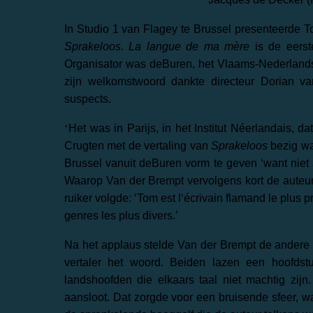
In Studio 1 van Flagey te Brussel presenteerde 
Sprakeloos
.
La langue de ma mère
is de eerst
Organisator was deBuren, het Vlaams-Nederland
zijn welkomstwoord dankte directeur Dorian v
suspects.
‘
Het was in Parijs, in het Institut Néerlandais, da
Crugten met de vertaling van
Sprakeloos
bezig wa
Brussel vanuit deBuren vorm te geven ‘want niet
Waarop Van der Brempt vervolgens kort de auteur e
ruiker volgde: ‘Tom est l‘écrivain flamand le plus pr
genres les plus divers.’
Na het applaus stelde Van der Brempt de andere 
vertaler het woord. Beiden lazen een hoofdstu
landshoofden die elkaars taal niet machtig zij
aansloot. Dat zorgde voor een bruisende sfeer, wa