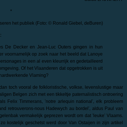
*
seren het publiek (Foto: © Ronald Giebel, deBuren)
:
ues De Decker en Jean-Luc Outers gingen in hun
er voornamelijk op zoek naar het beeld dat Lanoye
personages in een al even kleurrijk en gedetailleerd
omgeving. Of het Vlaanderen dat opgetrokken is uit
e hardwerkende Vlaming?
 toch vooral de folkloristische, volkse, levenslustige maar
gen Belgen zich met een tikkeltje paternalistisch ontroering
ls Felix Timmerans, 'notre arlequin national', elk probleem
quand retrouverons-nous Hadewych au bordel', aldus Paul van
gelenbak vermakelijk geprezen wordt om dat 'leuke' Vlaams.
o kostelijk geschetst werd door Van Ostaijen in zijn artikel