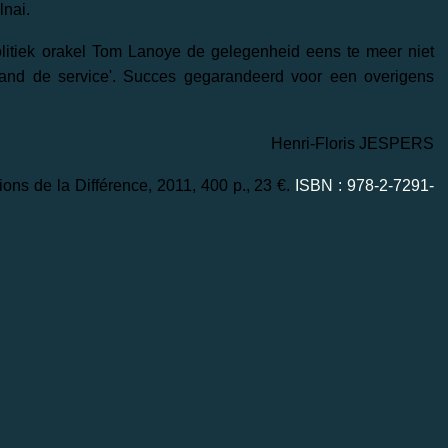
lnai.
olitiek orakel Tom Lanoye de gelegenheid eens te meer niet
and de service'. Succes gegarandeerd voor een overigens
Henri-Floris JESPERS
tions de la Différence, 2011, 400 p., 23 €.
ISBN : 978-2-7291-