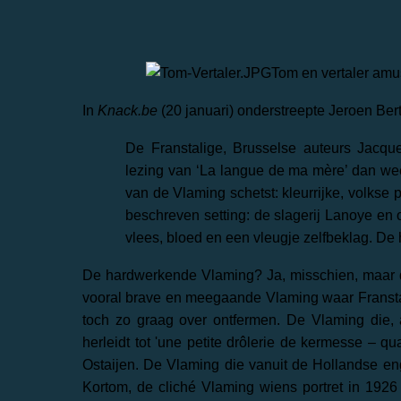
Tom en vertaler amu
In
Knack.be
(20 januari) onderstreepte Jeroen Bert
De Franstalige, Brusselse auteurs Jacq
lezing van ‘La langue de ma mère’ dan we
van de Vlaming schetst: kleurrijke, volkse 
beschreven setting: de slagerij Lanoye en 
vlees, bloed en een vleugje zelfbeklag. D
De hardwerkende Vlaming? Ja, misschien, maar dan
vooral brave en meegaande Vlaming waar Franstali
toch zo graag over ontfermen. De Vlaming die, a
herleidt tot 'une petite drôlerie de kermesse – 
Ostaijen. De Vlaming die vanuit de Hollandse en
Kortom, de cliché Vlaming wiens portret in 1926 z