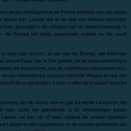
Tom Lanoye dinsdagavond de Franse vertaling van zijn roman
e roman van Lanoye die in de taal van Molière verschijnt.
s Huis, gevestigd in de schaduw van de Muntschouwburg. In
an der Brempt het talrijk opgekomen publiek en the
usual
t ik vorig jaar vernam,’ zo zei Van der Brempt, ‘dat Alain Van
s. Vanuit Parijs heb ik Tom gebeld om de boekvoorstelling in
 alleen de bovenburen, ook de onderburen interesseren ons.’
n zijn internationaal parcours belichtte.
Waarna er nog een
oductif de sa génération. Il nous a offert de la qualité dans les
sprekers van de avond voor en gaf als eerste Lanoye en zijn
k voor, zoals dat gebruikelijk is bij ontmoetingen tussen
n. Lanoye las een zin of twee, waarop de vertaler naadloos
nt Lanoye is een rasperformer en de vertaler profiteerde van