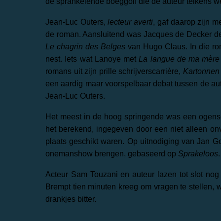
de sprankelende boeggolf die de auteur telkens w
Jean-Luc Outers,
lecteur averti
, gaf daarop zijn m
de roman. Aansluitend was Jacques de Decker deba
Le chagrin des Belges
van Hugo Claus. In die ro
nest. Iets wat Lanoye met
La langue de ma mère
romans uit zijn prille schrijverscarrière,
Kartonnen
een aardig maar voorspelbaar debat tussen de aute
Jean-Luc Outers.
Het meest in de hoog springende was een ogensc
het berekend, ingegeven door een niet alleen o
plaats geschikt waren. Op uitnodiging van Jan 
onemanshow brengen, gebaseerd op
Sprakeloos
Acteur Sam Touzani en auteur lazen tot slot nog
Brempt tien minuten kreeg om vragen te stellen
drankjes bitter.