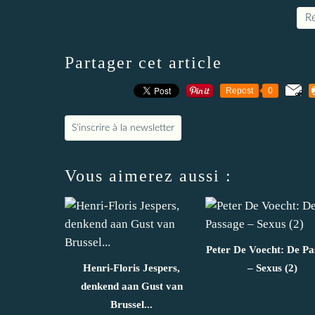
Re
Partager cet article
Repost
0
S'inscrire à la newsletter
Vous aimerez aussi :
Peter De Voecht: De Pa
Henri-Floris Jespers,
– Sexus (2)
denkend aan Gust van
Brussel...