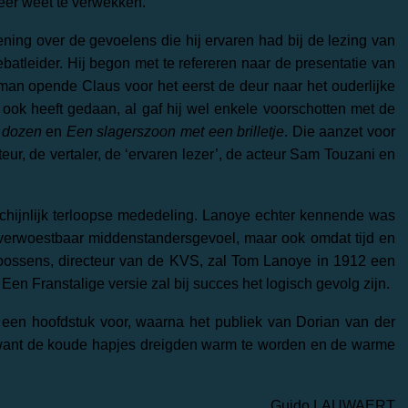
eer weet te verwekken.
ening over de gevoelens die hij ervaren had bij de lezing van
tleider. Hij begon met te refereren naar de presentatie van
man opende Claus voor het eerst de deur naar het ouderlijke
ook heeft gedaan, al gaf hij wel enkele voorschotten met de
 dozen
en
Een slagerszoon met een brilletje
. Die aanzet voor
ur, de vertaler, de ‘ervaren lezer’, de acteur Sam Touzani en
hijnlijk terloopse mededeling. Lanoye echter kennende was
nverwoestbaar middenstandersgevoel, maar ook omdat tijd en
Goossens, directeur van de KVS, zal Tom Lanoye in 1912 een
. Een Franstalige versie zal bij succes het logisch gevolg zijn.
 een hoofdstuk voor, waarna het publiek van Dorian van der
, want de koude hapjes dreigden warm te worden en de warme
Guido LAUWAERT