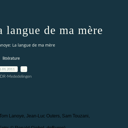
 langue de ma mère
noye: La langue de ma mère
littérature
1.01.2011
…
CDR-Mededelingen
n, Tom Lanoye, Jean-Luc Outers, Sam Touzani,
Foto: © Ronald Giebel, deBuren)