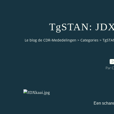
TgSTAN: JDX 
Le blog de CDR-Mededelingen
>
Categories
>
TgSTAN
2
Par 
Een schand