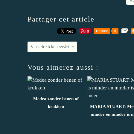
Re
Partager cet article
Repost
0
S'inscrire à la newsletter
Vous aimerez aussi :
Medea zonder benen of
krukken
MARIA STUART: Mee
minder en minder is 