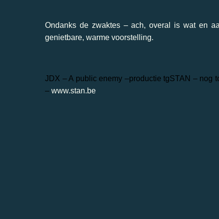
Ondanks de zwaktes – ach, overal is wat en aan
genietbare, warme voorstelling.
JDX – A public enemy –
productie tgSTAN – nog to
–
www.stan.be