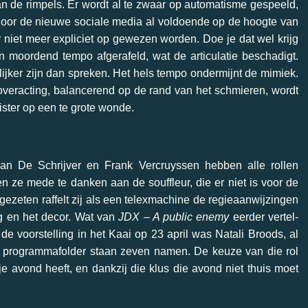
an de rimpels. Er wordt al te zwaar op automatisme gespeeld,
 door de nieuwe sociale media al voldoende op de hoogte van
 niet meer expliciet op gewezen worden. Doe je dat wel krijg
 moordend tempo afgerafeld, wat de articulatie beschadigt.
ijker zijn dan spreken. Het hels tempo ondermijnt de mimiek.
r overacting, balancerend op de rand van het schmieren, wordt
ister op een te grote wonde.
n De Schrijver en Frank Vercruyssen hebben alle rollen
 ze mede te danken aan de souffleur, die er niet is voor de
 gezeten raffelt zij als een telexmachine de regieaanwijzingen
g en het decor. Wat van
JDX – A public enemy
eerder vertel-
de voorstelling in het Kaai op 23 april was Natali Broods, al
e programmafolder staan zeven namen. De keuze van die rol
je avond heeft, en dankzij die klus die avond niet thuis moet