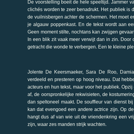
De voorstelling boeit de hele speeltijd. Jammer v
clichés worden te zeer benadrukt. Het publiek is
de vuilnisbergen achter de schermen. Het moet er
je algauw poppenkast. En de tekst wordt aan een
Geen moment stilte, nochtans kan zwijgen gevaarl
In een blik zit vaak meer verwijt dan in zin. Doo
getracht die wonde te verbergen. Een te kleine ple
Jolente De Keersmaeker, Sara De Roo, Damiaa
verdeeld en presteren op hoog niveau. Dat hebben
acteurs en hun tekst, maar voor het publiek. Opzij
af, de oorspronkelijke rekwisieten, de kostumerin
dan speltoneel maakt. De souffleur van dienst bij 
kan dat evengoed een andere actrice zijn. Op d
hangt dus af van wie uit de vriendenkring een vri
zijn, waar zes manden strijk wachten.