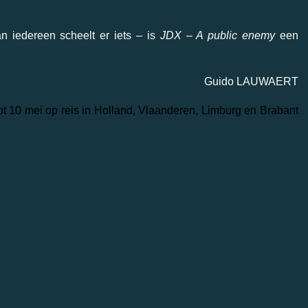
 iedereen scheelt er iets – is
JDX – A public enemy
een
Guido LAUWAERT
t 10 mei op reis in Holland, Vlaanderen, Limburg en Brabant