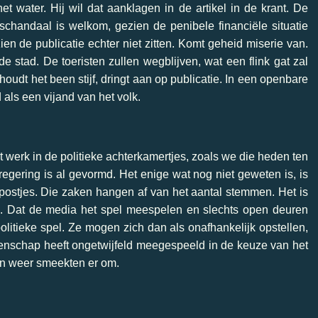
et water. Hij wil dat aanklagen in de artikel in de krant. De
schandaal is welkom, gezien de penibele financiële situatie
n de publicatie echter niet zitten. Komt geheid miserie van.
e stad. De toeristen zullen wegblijven, wat een flink gat zal
udt het been stijf, dringt aan op publicatie. In een openbare
 als een vijand van het volk.
t werk in de politieke achterkamertjes, zoals we die heden ten
gering is al gevormd. Het enige wat nog niet geweten is, is
 postjes. Die zaken hangen af van het aantal stemmen. Het is
t’. Dat de media het spel meespelen en slechts open deuren
politieke spel. Ze mogen zich dan als onafhankelijk opstellen,
etenschap heeft ongetwijfeld meegespeeld in de keuze van het
 en weer smeekten er om.