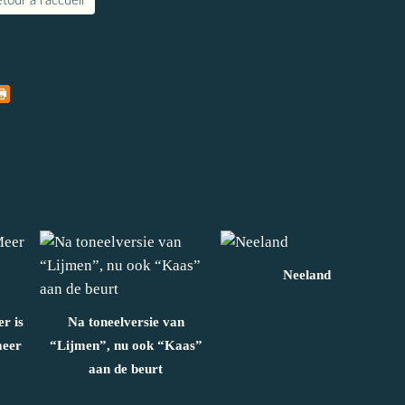
tour à l'accueil
Neeland
r is
Na toneelversie van
meer
“Lijmen”, nu ook “Kaas”
aan de beurt