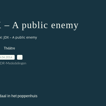
– A public enemy
: JDX – A public enemy
Théâtre
4.04.2014
…
CDR-Mededelingen
aal in het poppenhuis