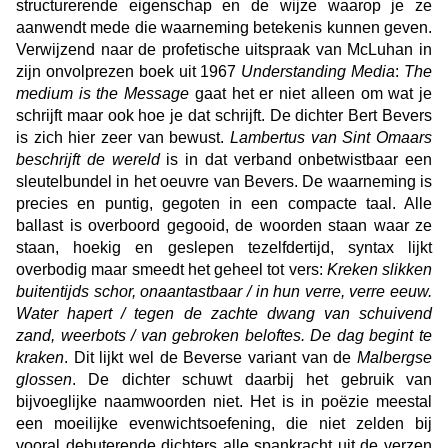
structurerende eigenschap en de wijze waarop je ze
aanwendt mede die waarneming betekenis kunnen geven.
Verwijzend naar de profetische uitspraak van McLuhan in
zijn onvolprezen boek uit 1967
Understanding Media
:
The
medium is the Message
gaat het er niet alleen om wat je
schrijft maar ook hoe je dat schrijft. De dichter Bert Bevers
is zich hier zeer van bewust.
Lambertus van Sint Omaars
beschrijft de wereld
is in dat verband onbetwistbaar een
sleutelbundel in het oeuvre van Bevers. De waarneming is
precies en puntig, gegoten in een compacte taal. Alle
ballast is overboord gegooid, de woorden staan waar ze
staan, hoekig en geslepen tezelfdertijd, syntax lijkt
overbodig maar smeedt het geheel tot vers:
Kreken slikken
buitentijds schor, onaantastbaar / in hun verre, verre eeuw.
Water hapert / tegen de zachte dwang van schuivend
zand, weerbots / van gebroken beloftes. De dag begint te
kraken
. Dit lijkt wel de Beverse variant van de
Malbergse
glossen
. De dichter schuwt daarbij het gebruik van
bijvoeglijke naamwoorden niet. Het is in poëzie meestal
een moeilijke evenwichtsoefening, die niet zelden bij
vooral debuterende dichters alle spankracht uit de verzen