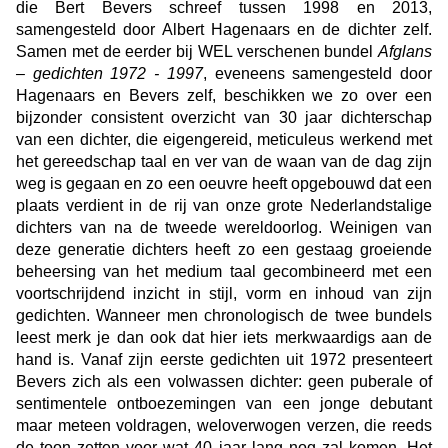
die Bert Bevers schreef tussen 1998 en 2013,
samengesteld door Albert Hagenaars en de dichter zelf.
Samen met de eerder bij WEL verschenen bundel
Afglans
– gedichten 1972 - 1997
, eveneens samengesteld door
Hagenaars en Bevers zelf, beschikken we zo over een
bijzonder consistent overzicht van 30 jaar dichterschap
van een dichter, die eigengereid, meticuleus werkend met
het gereedschap taal en ver van de waan van de dag zijn
weg is gegaan en zo een oeuvre heeft opgebouwd dat een
plaats verdient in de rij van onze grote Nederlandstalige
dichters van na de tweede wereldoorlog. Weinigen van
deze generatie dichters heeft zo een gestaag groeiende
beheersing van het medium taal gecombineerd met een
voortschrijdend inzicht in stijl, vorm en inhoud van zijn
gedichten. Wanneer men chronologisch de twee bundels
leest merk je dan ook dat hier iets merkwaardigs aan de
hand is. Vanaf zijn eerste gedichten uit 1972 presenteert
Bevers zich als een volwassen dichter: geen puberale of
sentimentele ontboezemingen van een jonge debutant
maar meteen voldragen, weloverwogen verzen, die reeds
de toon zetten voor wat 40 jaar lang nog zal komen. Het