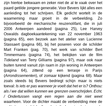
zijn hiertoe bekwaam en zeker niet de al te vaak over het
paard getilde jongere generatie. Voor Bevers lijkt alles een
aanleiding tot het schrijven. Elk gedicht wortelt in de
waarneming maar groeit in de verbeelding. Zo
bijvoorbeeld de mechanische reuzenolifant, die in juli
2006 Antwerpen aandeed (pagina 25), Lee Harvey
Oswalds dagboekaantekening van 22 november 1963
(pagina 65), een bezoek aan het atelier van Lucienne
Stassaert (pagina 66), bij het poseren voor de schilder
Mart Franken (pag. 70), het werk van schilder Bert
Timmermans (pagina 74), het bekijken van de film
Tideland
van Terry Gilliams (pagina 97), maar ook naar
buiten turend vanuit zijn raam in zijn woning in Antwerpen
(pagina 64), zittend op een terrasje in Parijs
(
Arrondissementen
), of zomaar kijkend (pagina 68). Maar
zoals steeds bij Bevers bedriegt schijn maar is niets
toeval:
Is iets er pas wanneer je voelt dat het er is? Onthou:
als / we dat willen kunnen we grenzen overschrijden. Echt.
/ Ondertussen vangt een regen aan die niet weet
waarheen
. Voor de dichter maakt de verbeelding mee de