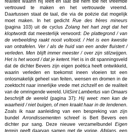
realiteit waarin hij leeft en laat die hem toe het vreemde
vertrouwd te maken en het vertrouwde vreemd.
Daartussen staat de taal, die via de poëzie dat mogelijk
moet maken. In het gedicht
Rue des frères mineurs
(pagina 103) uit de cyclus
Zolang het hart zegt dat het
klopt
wordt dat meesterlijk verwoord:
De plattegrond / van
de verbeelding raakt nooit voltooid. / Het is een kwestie
van ontrafelen. Ver / als de huid van een ander fluistert /
verleden. Men blijft immer meester / over zijn stilzwijgen.
Het is het woord / dat je ketent
. Het is in dit spanningsveld
dat de dichter Bevers zijn eigen poëtica heeft ontwikkeld,
waarin verleden en toekomst ineen vloeien tot een
onlosmakelijk geheel van feiten, wensen en dromen in de
zoektocht naar innerlijke vrede met zichzelf en de realiteit
van de omringende wereld. Uit
Sint Lambertus van Omaars
beschrijft de wereld
(pagina 37):
Hij weet: men kan de
waarheid / niet buigen, of men kraakt haar in de lendenen
.
Zoals ik naar aanleiding van een bespreking van zijn
bundel
Arrondissementen
schreef is Bert Bevers een
dichter pur sang. Deze nieuwe verzamelbundel
Eigen
terrein
geeft daarvan samen met de vorige,
Afglans
, een