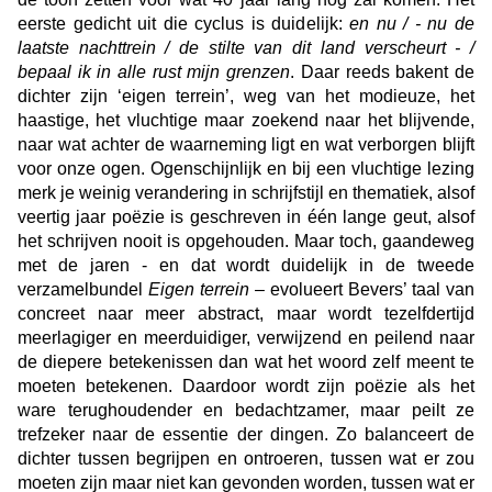
eerste gedicht uit die cyclus is duidelijk:
en nu / - nu de
laatste nachttrein / de stilte van dit land verscheurt - /
bepaal ik in alle rust mijn grenzen
. Daar reeds bakent de
dichter zijn ‘eigen terrein’, weg van het modieuze, het
haastige, het vluchtige maar zoekend naar het blijvende,
naar wat achter de waarneming ligt en wat verborgen blijft
voor onze ogen. Ogenschijnlijk en bij een vluchtige lezing
merk je weinig verandering in schrijfstijl en thematiek, alsof
veertig jaar poëzie is geschreven in één lange geut, alsof
het schrijven nooit is opgehouden. Maar toch, gaandeweg
met de jaren - en dat wordt duidelijk in de tweede
verzamelbundel
Eigen terrein
– evolueert Bevers’ taal van
concreet naar meer abstract, maar wordt tezelfdertijd
meerlagiger en meerduidiger, verwijzend en peilend naar
de diepere betekenissen dan wat het woord zelf meent te
moeten betekenen. Daardoor wordt zijn poëzie als het
ware terughoudender en bedachtzamer, maar peilt ze
trefzeker naar de essentie der dingen. Zo balanceert de
dichter tussen begrijpen en ontroeren, tussen wat er zou
moeten zijn maar niet kan gevonden worden, tussen wat er