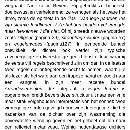
weghaalt. Niet zo bij Bevers. Hij gebruikt ze beheerst,
doelbewust en verhelderend, ze verhogen als het ware het
ritme, zoals de epitheta in de
Ilias
:
Van lege paarden los
zijn stroeve landlieden. / Ze hebben handen vol vreugde
maar herkennen / die niet
. Of hij smeedt nieuwe woorden
zoals
ziltgeur
(pagina 23),
strooptrage winter
(pagina 57)
en
engelenvrees
(pagina127). In genoemde bundel
ontwikkelt de dichter ook verder zijn typische
zevenregelige en tweestrofige gedichtenstructuur, waarbij
de eerste vijf regels beschrijvend zijn om dan in de laatste
twee regels die ontregelende bocht te nemen, waarbij je
als lezer als het ware aan een trapeze hangt en zoekt naar
een vangnet. In zijn meer recente bundel
Arrondissementen
, die integraal in
Eigen terrein
is
opgenomen, breidt Bevers deze structuur uit naar een vrije
maar strak volgehouden interpretatie van het sonnet: twee
vierregelige strofen gevolgd door twee drieregelige, die het
nadenken van de dichter over zijn waarneming die
onverwachte wending geven en het geheel optillen naar
een reflexief metaniveau. Weinig hedendaagse dichters