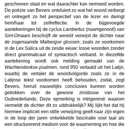
geschreven staat en wat daarachter kan vermoed worden.
De poëzie van Bevers ontsluiert zo wat het woord verbergt
en ontregelt zo het perspectief van de lezer en dwingt
hem/haar tot zelfreflectie. In de bijgevoegde
aantekeningen bij de cyclus
Lambertus
(naamgenoot!)
van
Sint-Omaars beschrijft de wereld
verwijst de dichter naar
de zogenaamde
Malbergse glossen
, zoals ze voorkomen
in de Lex Salica uit de zesde eeuw: losse woorden zonder
direct grammaticaal of syntactisch verband. In diezelfde
aantekening wordt ook melding gemaakt van de
Wachtendonkse psalmen
, rond 950 vertaald uit het Latijn,
waarbij de vertaler de woordvolgorde zoals ze in de
Latijnse tekst voorkomen heeft behouden, zodat, zegt
Bevers, hieruit nauwelijks conclusies kunnen worden
getrokken over de gewone zinsbouw van het
Oudnederlands. Deze opmerking is intrigerend: waarom
vermeldt de dichter dit zo uitdrukkelijk? Mij lijkt het dat hij
hiermee impliciet een stille verwijzing geeft naar zijn eigen
in de loop der jaren ontwikkelde fascinatie voor taal als
een structurerend medium voor de waarneming en hoe die