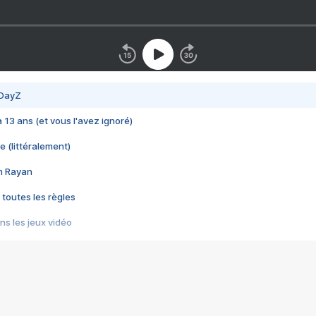
 DayZ
 a 13 ans (et vous l'avez ignoré)
e (littéralement)
im Rayan
 toutes les règles
s les jeux vidéo
us choquant de Rockstar ? - Le scandale BULLY
e plus moche de Steam
du RÊVE tourne au CAUCHEMAR