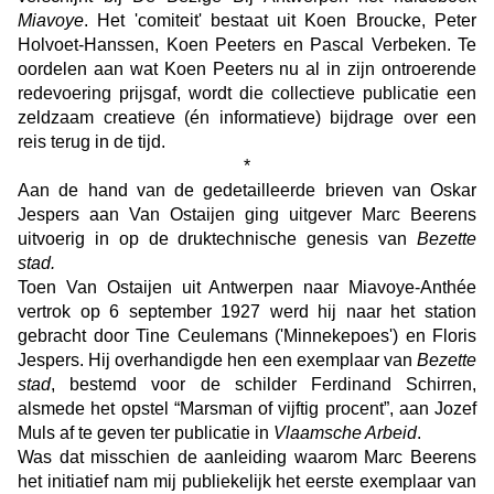
Miavoye
. Het 'comiteit' bestaat uit Koen Broucke, Peter
Holvoet-Hanssen, Koen Peeters en Pascal Verbeken. Te
oordelen aan wat Koen Peeters nu al in zijn ontroerende
redevoering prijsgaf, wordt die collectieve publicatie een
zeldzaam creatieve (én informatieve) bijdrage over een
reis terug in de tijd.
*
Aan de hand van de gedetailleerde brieven van Oskar
Jespers aan Van Ostaijen ging uitgever Marc Beerens
uitvoerig in op de druktechnische genesis van
Bezette
stad.
Toen Van Ostaijen uit Antwerpen naar Miavoye-Anthée
vertrok op 6 september 1927 werd hij naar het station
gebracht door Tine Ceulemans ('Minnekepoes') en Floris
Jespers. Hij overhandigde hen een exemplaar van
Bezette
stad
, bestemd voor de schilder Ferdinand Schirren,
alsmede het opstel “Marsman of vijftig procent”, aan Jozef
Muls af te geven ter publicatie in
Vlaamsche Arbeid
.
Was dat misschien de aanleiding waarom Marc Beerens
het initiatief nam mij publiekelijk het eerste exemplaar van