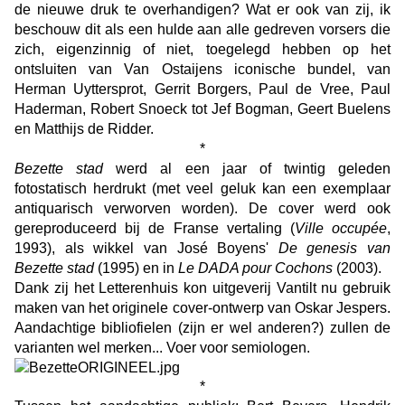
de nieuwe druk te overhandigen? Wat er ook van zij, ik
beschouw dit als een hulde aan alle gedreven vorsers die
zich, eigenzinnig of niet, toegelegd hebben op het
ontsluiten van Van Ostaijens iconische bundel, van
Herman Uyttersprot, Gerrit Borgers, Paul de Vree, Paul
Haderman, Robert Snoeck tot Jef Bogman, Geert Buelens
en Matthijs de Ridder.
*
Bezette stad
werd al een jaar of twintig geleden
fotostatisch herdrukt (met veel geluk kan een exemplaar
antiquarisch verworven worden). De cover werd ook
gereproduceerd bij de Franse vertaling (
Ville occupée
,
1993), als wikkel van José Boyens'
De genesis van
Bezette stad
(1995) en in
Le DADA pour Cochons
(2003).
Dank zij het Letterenhuis kon uitgeverij Vantilt nu gebruik
maken van het originele cover-ontwerp van Oskar Jespers.
Aandachtige bibliofielen (zijn er wel anderen?) zullen de
varianten wel merken... Voer voor semiologen.
*