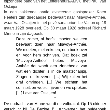
bijzondere band van het Letterenhuis/AMVC met Paul van
Ostaijen.
In een pakkende oratie evoceerde gastspreker Koen
Peeters zijn driedaagse bedevaart naar Miavoye-Anthée,
waar Van Ostaijen in het privé-sanatorium Le Vallon op 18
maart 1928 overleed. Op 30 maart 1928 schreef Richard
Minne in zijn dagboek:
Deze zomer, of herfst, moeten we een
beevaart doen naar Miavoye-Anthée.
We moeten, met enkelen, een boek over
en voor hem schrijven. Dat boek zal
‘Miavoye-Anthée’ heten. Miavoye-
Anthée dat wordt een zinnebeeld van
wat een dichter is in de maatschappij.
Zingen en kreveren. […] Wij zullen het
graf omringen. [...] We stichten het
comiteit, en we schrijven en we spreken.
[…] Leve Van Ostaijen!
*
De opdracht van Minne wordt nu volbracht. Op 15 oktober
verschijnt bij De Bezige Bij Antwerpen het huldeboek