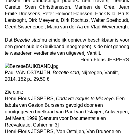
Tussen het aandachtige publiek: Bert Bevers, Hendrik
Carette, Sven Christhansson, Marleen de Crée, Jean
Emile Driessens, Peter Holvoet-Hanssen, Erick Kila, Pruts
Lantsoght, Dirk Maeyens, Dirk Rochtus, Walter Soethoudt,
Geert Swaenepoel, Manu van der Aa en Vlad Weverbergh.
*
Dat
Bezette stad
nu eindelijk opnieuw beschikbaar is voor
een groot publiek (buikband inbegrepen) is de niet genoeg
te waarderen verdienste van uitgeverij Vantilt.
Henri-Floris JESPERS
Paul VAN OSTAIJEN,
Bezette stad,
Nijmegen, Vantilt,
2014, 152 p., 29,50 €.
Zie o.m.:
Henri-Floris JESPERS,
Cadavre exquis te Miavoye
. Een
fabula van Gaston Burssens gevolgd door een
onuitgegeven briefkaart van Paul van Ostaijen, Antwerpen,
Jef Meert, 1999 [Centrum voor Documentatie en
Reëvaluatie, Cahier nr. 3]
Henri-Floris JESPERS, 'Van Ostaijen, Van Bruaene en