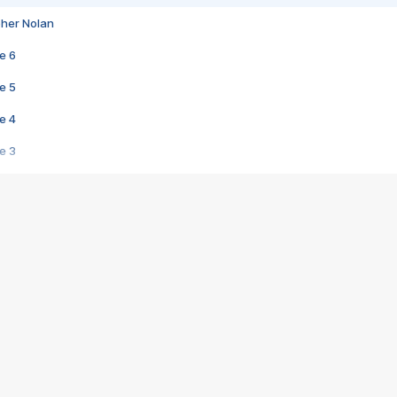
pher Nolan
e 6
e 5
e 4
e 3
s créatrices de la VF !
e 2
e 1
e Mektoub My Love arrive enfin ! Rencontre avec Shaïn Boumedine et Sal
i : après Toni en famille
elle réalise le bouleversant Dites lui que je l'aime
ais ! Rencontre autour de Vie privée de Rebecca Zlotowski