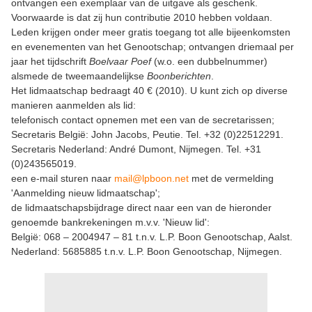
ontvangen een exemplaar van de uitgave als geschenk.
Voorwaarde is dat zij hun contributie 2010 hebben voldaan.
Leden krijgen onder meer gratis toegang tot alle bijeenkomsten
en evenementen van het Genootschap; ontvangen driemaal per
jaar het tijdschrift
Boelvaar Poef
(w.o. een dubbelnummer)
alsmede de tweemaandelijkse
Boonberichten
.
Het lidmaatschap bedraagt 40 € (2010). U kunt zich op diverse
manieren aanmelden als lid:
telefonisch contact opnemen met een van de secretarissen;
Secretaris België: John Jacobs, Peutie. Tel. +32 (0)22512291.
Secretaris Nederland: André Dumont, Nijmegen. Tel. +31
(0)243565019.
een e-mail sturen naar
mail@lpboon.net
met de vermelding
'Aanmelding nieuw lidmaatschap';
de lidmaatschapsbijdrage direct naar een van de hieronder
genoemde bankrekeningen m.v.v. 'Nieuw lid':
België: 068 – 2004947 – 81 t.n.v. L.P. Boon Genootschap, Aalst.
Nederland: 5685885 t.n.v. L.P. Boon Genootschap, Nijmegen.