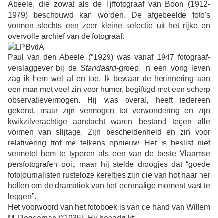
Abeele, die zowat als de lijffotograaf van Boon (1912-
1979) beschouwd kan worden. De afgebeelde foto's
vormen slechts een zeer kleine selectie uit het rijke en
overvolle archief van de fotograaf.
Paul van den Abeele (°1929) was vanaf 1947 fotograaf-
verslaggever bij de
Standaard
-groep. In een vorig leven
zag ik hem wel af en toe. Ik bewaar de herinnering aan
een man met veel zin voor humor, begiftigd met een scherp
observatievermogen. Hij was overal, heeft iedereen
gekend, maar zijn vermogen tot verwondering en zijn
kwikzilverachtige aandacht waren bestand tegen alle
vormen van slijtage. Zijn bescheidenheid en zin voor
relativering trof me telkens opnieuw. Het is beslist niet
vermetel hem te typeren als een van de beste Vlaamse
persfotografen ooit, maar hij stelde droogjes dat “goede
fotojournalisten rusteloze kereltjes zijn die van hot naar her
hollen om de dramatiek van het eenmalige moment vast te
leggen”.
Het voorwoord van het fotoboek is van de hand van Willem
M. Roggeman (°1935). Hij benadrukt: