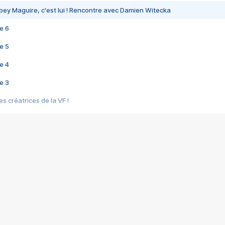
bey Maguire, c'est lui ! Rencontre avec Damien Witecka
e 6
e 5
e 4
e 3
s créatrices de la VF !
e 2
e 1
e Mektoub My Love arrive enfin ! Rencontre avec Shaïn Boumedine et Sal
i : après Toni en famille
elle réalise le bouleversant Dites lui que je l'aime
ais ! Rencontre autour de Vie privée de Rebecca Zlotowski