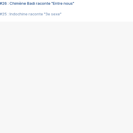
#26 : Chimène Badi raconte "Entre nous"
#25 : Indochine raconte "3e sexe"
#24 : Zaho raconte "C'est chelou"
#23 : Patrick Bruel raconte "Au café des délices"
#22 : Kyo raconte "Le chemin"
#21 : Nolwenn Leroy raconte "Cassé"
#20 : Patrick Hernandez raconte "Born to be alive"
#19 : Lorie raconte "Près de moi"
#18 : Michael Jones raconte "A nos actes manqués" (avec Jean-Jacque
#17 : Khaled raconte "Aïcha"
#16 : Corneille raconte "Parce qu'on vient de loin"
#15 : Indochine raconte "L'aventurier"
14 : Lorie raconte "Sur un air latino"