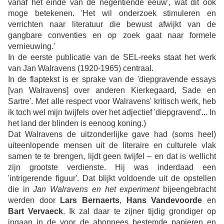
vanaf het einde van de negentiende eeuw', wat dit ook
moge betekenen. 'Het wil onderzoek stimuleren en
verrichten naar literatuur die bewust afwijkt van de
gangbare conventies en op zoek gaat naar formele
vernieuwing.'
In de eerste publicatie van de SEL-reeks staat het werk
van Jan Walravens (1920-1965) centraal.
In de flaptekst is er sprake van de 'diepgravende essays
[van Walravens] over anderen Kierkegaard, Sade en
Sartre'. Met alle respect voor Walravens' kritisch werk, heb
ik toch wel mijn twijfels over het adjectief 'diepgravend'... In
het land der blinden is eenoog koning.)
Dat Walravens de uitzonderlijke gave had (soms heel)
uiteenlopende mensen uit de literaire en culturele vlak
samen te te brengen, lijdt geen twijfel – en dat is wellicht
zijn grootste verdienste. Hij was inderdaad een
'intrigerende figuur'. Dat blijkt voldoende uit de opstellen
die in
Jan Walravens en het experiment
bijeengebracht
werden door
Lars Bernaerts
,
Hans Vandevoorde
en
Bart Vervaeck
. Ik zal daar te zijner tijdig grondiger op
ingaan in de voor de abonnees bestemde papieren en