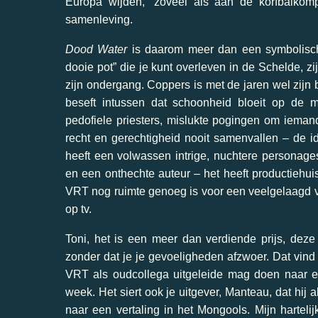
Europa wijden, “zoveel als aan de korfbalkomp
samenleving.
Dood Water
is daarom meer dan een symbolisch 
dooie pot” die je kunt overleven in de Schelde, z
zijn ondergang. Coppers is met de jaren wel zij
beseft intussen dat schoonheid bloeit op de m
pedofiele priesters, mislukte pogingen om iemand
recht en gerechtigheid nooit samenvallen – de 
heeft een volwassen intrige, nuchtere personag
en een onthechte auteur – het heeft productiehu
VRT nog ruimte genoeg is voor een veelgelaagd v
op tv.
Toni, het is een meer dan verdiende prijs, deze
zonder dat je je gevoeligheden afzwoer. Dat vind 
VRT als oudcollega uitgeleide mag doen naar e
week. Het siert ook je uitgever, Manteau, dat hij a
naar een vertaling in het Mongools. Mijn harte