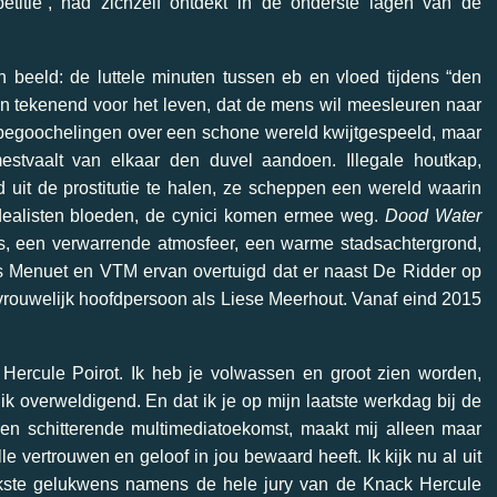
etitie”, had zichzelf ontdekt in de onderste lagen van de
beeld: de luttele minuten tussen eb en vloed tijdens “den
ijn tekenend voor het leven, dat de mens wil meesleuren naar
n begoochelingen over een schone wereld kwijtgespeeld, maar
estvaalt van elkaar den duvel aandoen. Illegale houtkap,
 uit de prostitutie te halen, ze scheppen een wereld waarin
idealisten bloeden, de cynici komen ermee weg.
Dood Water
es, een verwarrende atmosfeer, een warme stadsachtergrond,
is Menuet en VTM ervan overtuigd dat er naast De Ridder op
rouwelijk hoofdpersoon als Liese Meerhout. Vanaf eind 2015
 Hercule Poirot. Ik heb je volwassen en groot zien worden,
ik overweldigend. En dat ik je op mijn laatste werkdag bij de
en schitterende multimediatoekomst, maakt mij alleen maar
lle vertrouwen en geloof in jou bewaard heeft. Ik kijk nu al uit
lijkste gelukwens namens de hele jury van de Knack Hercule