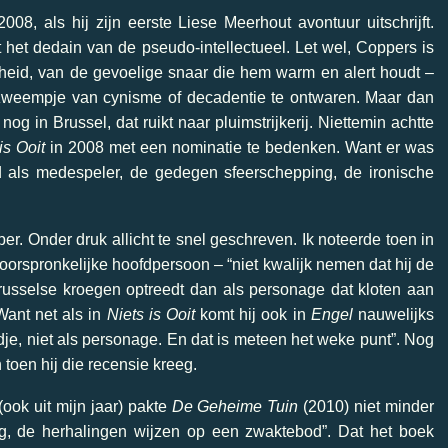
008, als hij zijn eerste Liese Meerhout avontuur uitschrijft.
t het dedain van de pseudo-intellectueel. Let wel, Coppers is
nheid, van de gevoelige snaar die hem warm en alert houdt –
 zweempje van cynisme of decadentie te ontwaren. Maar dan
og in Brussel, dat ruikt naar pluimstrijkerij. Niettemin achtte
is Ooit
in 2008 met een nominatie te bedenken. Want er was
d als medespeler, de gedegen sfeerschepping, de ironische
r. Onder druk allicht te snel geschreven. Ik noteerde toen in
 oorspronkelijke hoofdpersoon – “niet kwalijk nemen dat hij de
russelse kroegen optreedt dan als personage dat kloten aan
 Want net als in
Niets is Ooit
komt hij ook in
Engel
nauwelijks
endje, niet als personage. En dat is meteen het weke punt”. Nog
n toen hij die recensie kreeg.
 (ook uit mijn jaar) pakte
De Geheime Tuin
(2010) niet minder
erig, de herhalingen wijzen op een zwaktebod”. Dat het boek