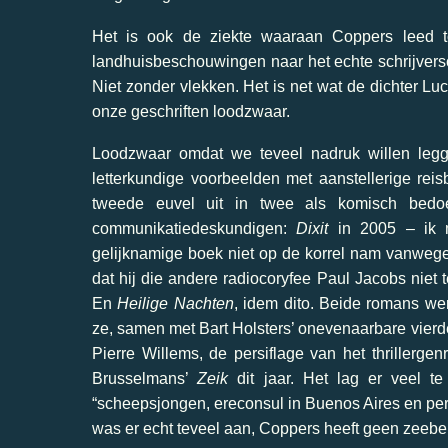
Het is ook de ziekte waaraan Coppers leed t
landhuisbeschouwingen naar het echte schrijversc
Niet zonder vlekken. Het is net wat de dichter Luc
onze geschriften loodzwaar.
Loodzwaar omdat we teveel nadruk willen legg
letterkundige voorbeelden met aanstellerige reis
tweede euvel uit in twee als komisch bedoe
communikatiedeskundigen:
Dixit
in 2005 – ik m
gelijknamige boek niet op de korrel nam vanwege 
dat hij die andere radiocoryfee Paul Jacobs niet
En
Heilige Nachten
, idem dito. Beide romans wer
ze, samen met Bart Holsters’ onevenaarbare vierde
Pierre Willems, de persiflage van het thrillerge
Brusselmans’
Zeik
dit jaar. Het lag er veel te
“scheepsjongen, ereconsul in Buenos Aires en pers
was er echt teveel aan, Coppers heeft geen zeeb