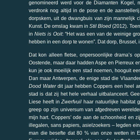
genomineerd werd voor de Diamanten Kogel, 
verdronk nog altijd in de pose en de aansteller
dorpskern, uit de dwangbuis van zijn mannelijk c
Kunst. De omslag kwam in
Stil Bloed
(2012). Toen 
in
Niets is Ooit
: “Het was een van de weinige gro
hebben in een dorp te wonen”. Dat dorp, Brussel, 
Dat kon alleen fletse, onpersoonlijke drama’s op
Oostende, maar daar hadden Aspe en Pierreux en
kun je ook moeilijk een stad noemen, hooguit een
Dan maar Antwerpen, de enige stad die Vlaanderen
Dood Water
dit jaar hebben Coppers een heel a
stad is dat zij het hele verhaal uitbalanceert. G
Liese heeft in
Zwerfvuil
haar natuurlijke habitat 
greep op zijn universum van afgedreven werelde
mijn hart. Coppers’ ode aan de schoonheid en zi
illegalen, sans papiers, asielzoekers – legden eind
man die besefte dat 80 % van onze wetten in