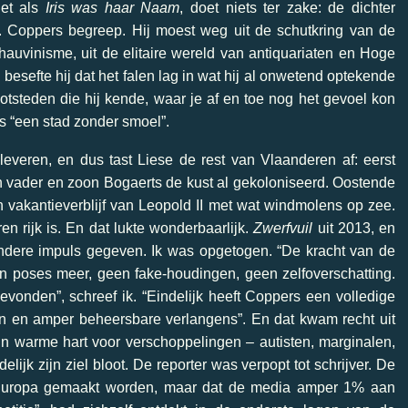
net als
Iris was haar Naam
, doet niets ter zake: de dichter
ij. Coppers begreep. Hij moest weg uit de schutkring van de
hauvinisme, uit de elitaire wereld van antiquariaten en Hoge
besefte hij dat het falen lag in wat hij al onwetend optekende
otsteden die hij kende, waar je af en toe nog het gevoel kon
is “een stad zonder smoel”.
leveren, en dus tast Liese de rest van Vlaanderen af: eerst
 vader en zoon Bogaerts de kust al gekoloniseerd. Oostende
 vakantieverblijf van Leopold II met wat windmolens op zee.
 rijk is. En dat lukte wonderbaarlijk.
Zwerfvuil
uit 2013, en
ndere impuls gegeven. Ik was opgetogen. “De kracht van de
een poses meer, geen fake-houdingen, geen zelfoverschatting.
gevonden”, schreef ik. “Eindelijk heeft Coppers een volledige
n en amper beheersbare verlangens”. En dat kwam recht uit
jn warme hart voor verschoppelingen – autisten, marginalen,
elijk zijn ziel bloot. De reporter was verpopt tot schrijver. De
 Europa gemaakt worden, maar dat de media amper 1% aan