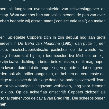
oen hij langzaam overschakelde van reisverslaggever en
hap. Want waar het hart van vol is, stroomt de pen van over.
ebert bedoelt: wij gissen maar (“conjecturale taal”) en maken
en. Spiegelde Coppers zich in zijn debuut nog aan grote
brieven in
De Beha van Madonna
(1995), dan putte hij een
lde, maatschappijkritische pastiches op de wereld van
ag hopen dat hij mijn leermeester Ivo Michiels en zijn
zijn taalverdichting in beide betekenissen; en ik mag hopen
 ten kwade duidt dat die hogere ogen gooide in dat subgenre.
den ook als thriller aangezien, en hebben de verdienste dat
lige reeks over de klunzige detective-ondanks-zichzelf Jean-
nre tot volwaardige uitingsvorm verhieven, lang voor Herman
 dik op. Op de achterflap omschrijft Coppers zichzelf als
onal trainer voor de cavia van Brad Pitt”. Die scheepsjongen
enen.