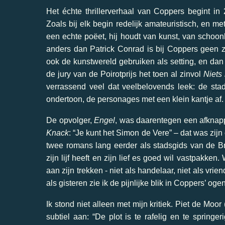
Het échte thrillerverhaal van Coppers begint in 2
Zoals bij elk begin redelijk amateuristisch, en me
een echte poëet, hij houdt van kunst, van schoo
anders dan Patrick Conrad is bij Coppers geen
ook de kunstwereld gebruiken als setting, en dan n
de jury van de Poirotprijs het toen al zinvol
Niets 
verrassend veel dat veelbelovends leek: de sta
ondertoon, de personages met een klein kantje af.
De opvolger,
Engel
, was daarentegen een afknappe
Knack
: “Je kunt het Simon de Vere” – dat was zijn
twee romans lang eerder als stadsgids van de B
zijn lijf heeft en zijn lief es goed wil vastpakken.
aan zijn trekken - niet als handelaar, niet als vri
als gisteren zie ik de pijnlijke blik in Coppers’ oge
Ik stond niet alleen met mijn kritiek. Piet de Moor
subtiel aan: “De plot is te rafelig en te spring