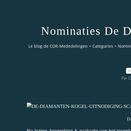
Nominaties De D
Le blog de CDR-Mededelingen
>
Categories
>
Nomina
1
Par 
(
Na lezing, bespreking & evaluatie van het record