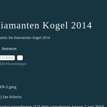
iamanten Kogel 2014
ties De Diamanten Kogel 2014
littérature
9.11.2014
…
CDR-Mededelingen
c) Jan Scheirs
aantal inzendingen (117 titels verschenen tussen 1 juni 2013