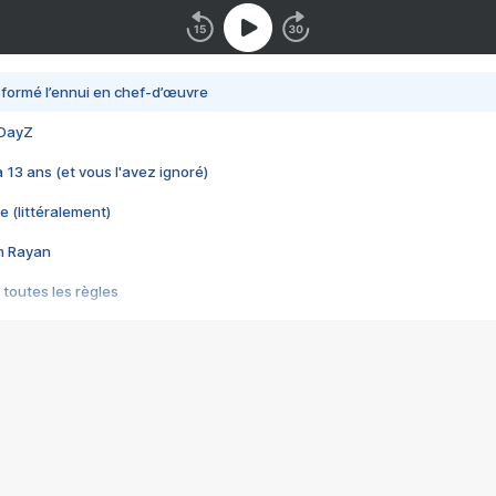
nsformé l’ennui en chef-d’œuvre
 DayZ
 a 13 ans (et vous l'avez ignoré)
e (littéralement)
im Rayan
 toutes les règles
s les jeux vidéo
us choquant de Rockstar ? - Le scandale BULLY
e plus moche de Steam
du RÊVE tourne au CAUCHEMAR
pendant 8 heures