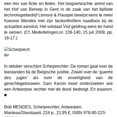
een mix van fictie en feiten. Het langverwachte arrest van
het Hof van Beroep in Gent in de zaak van het failliete
technologiebedrijf Lernout & Hauspie bewijst eens te meer
hoezeer Mendes met zijn factionthrillers naadloos bij de
actualiteit aansluit. Het volstaat
Vuil geld
nog eens ter hand
te nemen. (Cf.
Mededelingen
,nr. 139-140, 15 juli 2009, pp.
16-17.)
In oktober verschijnt
Scherprechter
. De roman gaat over de
toestanden bij de Belgische justitie. Zowel over de ‘guerrre
des juges’ als over de onveiligheid van de
gerechtsgebouwen. Sam Keizer moet onderzoeken wie
een Antwerpse rechter met de dood bedreigt. En waarom.
■
Bob MENDES,
Scherprechter
, Antwerpen,
Manteau/Standaard, 224 p., 21,95 €, ISBN 978-90-223-