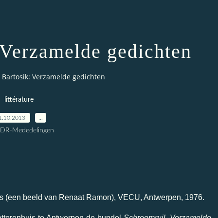
 Verzamelde gedichten
 Bartosik: Verzamelde gedichten
littérature
1.10.2013
…
CDR-Mededelingen
rijs (een beeld van Renaat Ramon), VECU, Antwerpen, 1976.
tterenhuis te Antwerpen de bundel
Schroomruil. Verzamelde