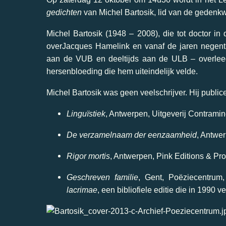
gedichten
van Michel Bartosik, lid van de gedenk
Michel Bartosik (1948 – 2008), die tot doctor in
overJacques Hamelink en vanaf de jaren negenti
aan de VUB en deeltijds aan de ULB – overleed
hersenbloeding die hem uiteindelijk velde.
Michel Bartosik was geen veelschrijver. Hij public
Linguïstiek
, Antwerpen, Uitgeverij Contramin
De verzamelnaam der eenzaamheid
, Antwer
Rigor mortis
, Antwerpen, Pink Editions & Pr
Geschreven familie
, Gent, Poëziecentrum
lacrimae
, een bibliofiele editie die in 1990 v