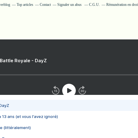
verblog
Top articles
Contact
Signaler un abus
C.G.U.
Rémunération en droit
 Battle Royale - DayZ
 DayZ
 a 13 ans (et vous l'avez ignoré)
e (littéralement)