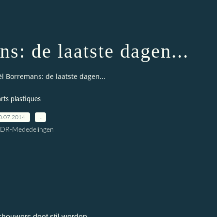
s: de laatste dagen...
l Borremans: de laatste dagen...
arts plastiques
0.07.2014
…
CDR-Mededelingen
chouwers doet stil worden.