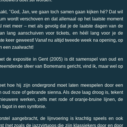
maakt, "God, Jan, we gaan toch samen gaan kijken hé? Dat wil
tum wordt verschoven en dat allemaal op het laatste moment
l niet meer – met als gevolg dat je de laatste dagen van de
dan lang aanschuiven voor tickets, en héél lang voor je de
tste keer geweest! Vanaf nu altijd tweede week na opening, op
n een zaalwacht!
 met de expositie in Gent (2005) is dit samenspel van oud en
vreemdende sfeer van Borremans gericht, vind ik, maar wel op
et hoe hij zijn ondergrond moet laten meespelen door een
 oud roze of gebrande sienna. Als deze laag droog is, tekent
 nieuwere werken, zelfs met rode of oranje-bruine lijnen, de
 fagot in een symfonie.
stel aangebracht, de lijnvoering is krachtig speels en ook
st (net zoals de jazzvirtuoos die zijn klassiekers door en door