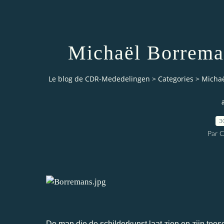
Michaël Borreman
Le blog de CDR-Mededelingen
>
Categories
>
Michaë
3
Par 
De man die de schilderkunst laat zien en zijn toes