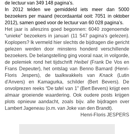
de lectuur van 349 148 pagina's.
In 2012 telden we gemiddeld iets meer dan 5000
bezoekers per maand (recordaantal ooit: 7051 in oktober
2012), samen goed voor de lectuur van 60 028 pagina's.
Het jaar is alleszins goed begonnen: 6040 zogenoemde
“unieke” bezoekers in januari (11 547 pagina's gelezen).
Koplopers? Ik vermeld hier slechts de bijdragen die gericht
gelezen werden door minstens honderd verschillende
bezoekers. De belangstelling ging vooral naar, in volgorde,
de polemiek rond het tijdschrift
Heibel
(Frank De Vos en
Frans Depeuter), het ontslag van Benno Barnard (Henri-
Floris Jespers), de taalkwakkels van
Knack
(Lutin
d'Anvers) en Kamagurka, schilder (Bert Bevers). De
onvolprezen reeks “De tafel van 1” (Bert Bevers) krijgt een
almaar groeiende waardering. Ook oudere posts krijgen
plots opnieuw aandacht, zoals bijv. alle bijdragen over
Lambert Jageneau (o.m. van Joke van den Brandt).
Henri-Floris JESPERS