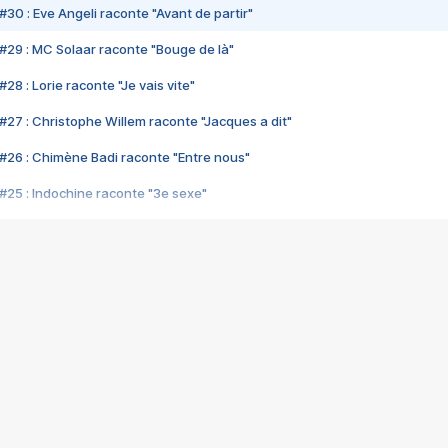
#30 : Eve Angeli raconte "Avant de partir"
#29 : MC Solaar raconte "Bouge de là"
28 : Lorie raconte "Je vais vite"
#27 : Christophe Willem raconte "Jacques a dit"
#26 : Chimène Badi raconte "Entre nous"
#25 : Indochine raconte "3e sexe"
#24 : Zaho raconte "C'est chelou"
#23 : Patrick Bruel raconte "Au café des délices"
#22 : Kyo raconte "Le chemin"
#21 : Nolwenn Leroy raconte "Cassé"
#20 : Patrick Hernandez raconte "Born to be alive"
#19 : Lorie raconte "Près de moi"
#18 : Michael Jones raconte "A nos actes manqués" (avec Jean-Jacque