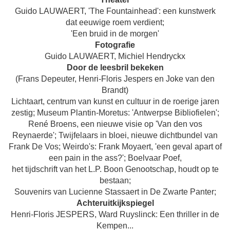
Guido LAUWAERT, 'The Fountainhead': een kunstwerk
dat eeuwige roem verdient;
'Een bruid in de morgen'
Fotografie
Guido LAUWAERT, Michiel Hendryckx
Door de leesbril bekeken
(Frans Depeuter, Henri-Floris Jespers en Joke van den
Brandt)
Lichtaart, centrum van kunst en cultuur in de roerige jaren
zestig; Museum Plantin-Moretus: 'Antwerpse Bibliofielen';
René Broens, een nieuwe visie op 'Van den vos
Reynaerde'; Twijfelaars in bloei, nieuwe dichtbundel van
Frank De Vos; Weirdo's: Frank Moyaert, 'een geval apart of
een pain in the ass?'; Boelvaar Poef,
het tijdschrift van het L.P. Boon Genootschap, houdt op te
bestaan;
Souvenirs van Lucienne Stassaert in De Zwarte Panter;
Achteruitkijkspiegel
Henri-Floris JESPERS, Ward Ruyslinck: Een thriller in de
Kempen...