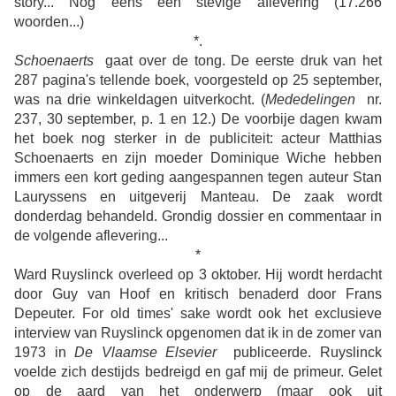
story... Nog eens een stevige aflevering (17.266
woorden...)
*.
Schoenaerts
gaat over de tong. De eerste druk van het
287 pagina's tellende boek, voorgesteld op 25 september,
was na drie winkeldagen uitverkocht. (
Mededelingen
nr.
237, 30 september, p. 1 en 12.) De voorbije dagen kwam
het boek nog sterker in de publiciteit: acteur Matthias
Schoenaerts en zijn moeder Dominique Wiche hebben
immers een kort geding aangespannen tegen auteur Stan
Lauryssens en uitgeverij Manteau. De zaak wordt
donderdag behandeld. Grondig dossier en commentaar in
de volgende aflevering...
*
Ward Ruyslinck overleed op 3 oktober. Hij wordt herdacht
door Guy van Hoof en kritisch benaderd door Frans
Depeuter. For old times' sake wordt ook het exclusieve
interview van Ruyslinck opgenomen dat ik in de zomer van
1973 in
De Vlaamse Elsevier
publiceerde. Ruyslinck
voelde zich destijds bedreigd en gaf mij de primeur. Gelet
op de aard van het onderwerp (maar ook uit