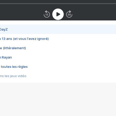
 DayZ
 a 13 ans (et vous l'avez ignoré)
e (littéralement)
im Rayan
 toutes les règles
s les jeux vidéo
us choquant de Rockstar ? - Le scandale BULLY
e plus moche de Steam
du RÊVE tourne au CAUCHEMAR
pendant 8 heures