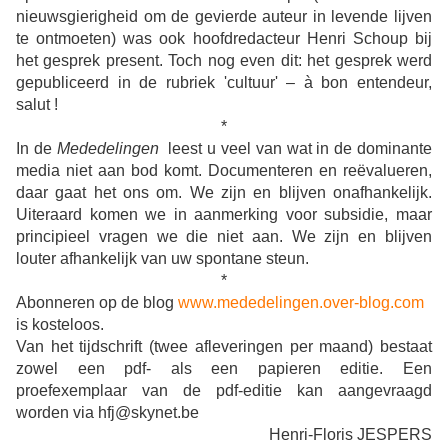
nieuwsgierigheid om de gevierde auteur in levende lijven
te ontmoeten) was ook hoofdredacteur Henri Schoup bij
het gesprek present. Toch nog even dit: het gesprek werd
gepubliceerd in de rubriek 'cultuur' – à bon entendeur,
salut !
*
In de
Mededelingen
leest u veel van wat in de dominante
media niet aan bod komt. Documenteren en reëvalueren,
daar gaat het ons om. We zijn en blijven onafhankelijk.
Uiteraard komen we in aanmerking voor subsidie, maar
principieel vragen we die niet aan. We zijn en blijven
louter afhankelijk van uw spontane steun.
*
Abonneren op de blog
www.mededelingen.over-blog.com
is kosteloos.
Van het tijdschrift (twee afleveringen per maand) bestaat
zowel een pdf- als een papieren editie. Een
proefexemplaar van de pdf-editie kan aangevraagd
worden via hfj@skynet.be
Henri-Floris JESPERS