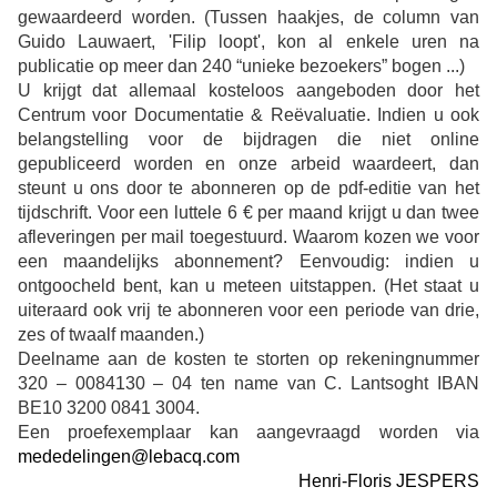
gewaardeerd worden. (Tussen haakjes, de column van
Guido Lauwaert, 'Filip loopt', kon al enkele uren na
publicatie op meer dan 240 “unieke bezoekers” bogen ...)
U krijgt dat allemaal kosteloos aangeboden door het
Centrum voor Documentatie & Reëvaluatie. Indien u ook
belangstelling voor de bijdragen die niet online
gepubliceerd worden en onze arbeid waardeert, dan
steunt u ons door te abonneren op de pdf-editie van het
tijdschrift. Voor een luttele 6 € per maand krijgt u dan twee
afleveringen per mail toegestuurd. Waarom kozen we voor
een maandelijks abonnement? Eenvoudig: indien u
ontgoocheld bent, kan u meteen uitstappen. (Het staat u
uiteraard ook vrij te abonneren voor een periode van drie,
zes of twaalf maanden.)
Deelname aan de kosten te storten op rekeningnummer
320 – 0084130 – 04 ten name van C. Lantsoght IBAN
BE10 3200 0841 3004.
Een proefexemplaar kan aangevraagd worden via
mededelingen@lebacq.com
Henri-Floris JESPERS