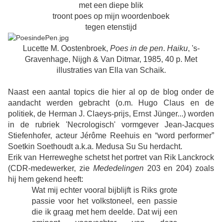
met een diepe blik
troont poes op mijn woordenboek
tegen etenstijd
Lucette M. Oostenbroek,
Poes in de pen
.
Haiku
, 's-
Gravenhage, Nijgh & Van Ditmar, 1985, 40 p. Met
illustraties van Ella van Schaik.
Naast een aantal topics die hier al op de blog onder de
aandacht werden gebracht (o.m. Hugo Claus en de
politiek, de Herman J. Claeys-prijs, Ernst Jünger...) worden
in de rubriek 'Necrologisch' vormgever Jean-Jacques
Stiefenhofer, acteur Jérôme Reehuis en “word performer”
Soetkin Soethoudt a.k.a. Medusa Su Su herdacht.
Erik van Herreweghe schetst het portret van Rik Lanckrock
(CDR-medewerker, zie
Mededelingen
203 en 204) zoals
hij hem gekend heeft:
Wat mij echter vooral bijblijft is Riks grote
passie voor het volkstoneel, een passie
die ik graag met hem deelde. Dat wij een