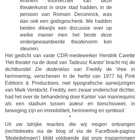
eminent voorvechter van deze
theaterkunst in onze stad hadden, in de
persoon van Romain Deconinck, was
dan ook een godsgeschenk. We hadden
beiden dikwijls een discussie over op
welke manier men het beste deze
ondergewaardeerde theatervorm kon
steunen.
Het gedicht van vaste CDR-medewerker Hendrik Carette
'Het theater na de dood van Tadeusz Kantor'
bracht mij de
dichtbundel
De dodenklas
van Freddy de Vree in
herinnering, verschenen in de herfst van 1977 bij Pink
Editions & Productions, met typografische aanwijzingen
van Mark Verstockt. Freddy, een zwaar onderschat dichter,
had het over de behandeling door Kantor 'van mannequins
als een stadium tussen auteur en toeschouwer, in
beweging zijn en immobiliteit, herinnering en symbool'.
*
Uit uw talrijke reacties die wij mogen ontvangen
(rechtstreeks via de blog of via de FaceBook-pagina
'Mededelingen') blijkt voldoende dat onze inspanningen