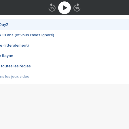
 DayZ
 a 13 ans (et vous l'avez ignoré)
e (littéralement)
im Rayan
 toutes les règles
s les jeux vidéo
us choquant de Rockstar ? - Le scandale BULLY
e plus moche de Steam
du RÊVE tourne au CAUCHEMAR
pendant 8 heures
it… à tort