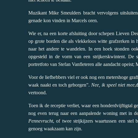
Muzikant Mike Smeulders bracht vervolgens uitsluite
genade kon vinden in Marcels oren.
Wie er, na een korte afsluiting door schepen Lieven De
op grote borden die als vlekkeloos witte grafzerken in
naar het andere te wandelen. In een hoek stonden ook
opgesteld in de vorm van een strijkerskwintent. De 
portretfoto van Stefan Vanfleteren alle aandacht opeist; 
Voor de liefhebbers viel er ook nog een metershoge graffi
waak naakt en toch geborgen”.
Nee, ik speel niet mee
,
d
vertoond.
Toen ik de receptie verliet, waar een honderdvijftigtal 
nog even terug naar een aanpalende woning met in de 
Pennevrucht
, of twee strijkijzers waartussen een ste
genoeg waakzaam kan zijn.