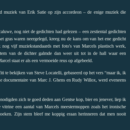
nd muziek van Erik Satie op zijn accordeon – de enige muziek die
caluwe, nog niet de gedichten had gelezen – een zestiental gedichten
 het gras waren neergelegd, kreeg nu de kans om van het ene gedicht
 nog vijf muziekstandaards met foto's van Marcels plastisch werk,
stem van de dichter galmde dan weer uit tot in de hall waar een
Marcel staat er als een vermoeide reus op afgebeeld.
ti te bekijken van Steve Locatelli, gebaseerd op het vers “maar ik, ik
e documentaire
van Marc J. Ghens en Rudy Willox, werd eveneens
genodigden zich te goed deden aan Gentse kop, bier en jenever, liep ik
vitrine een aantal van Marcels meestermoppen zoals het ironische
l boeken. Zijn stem bleef me koppig eraan herinneren dat men nooit