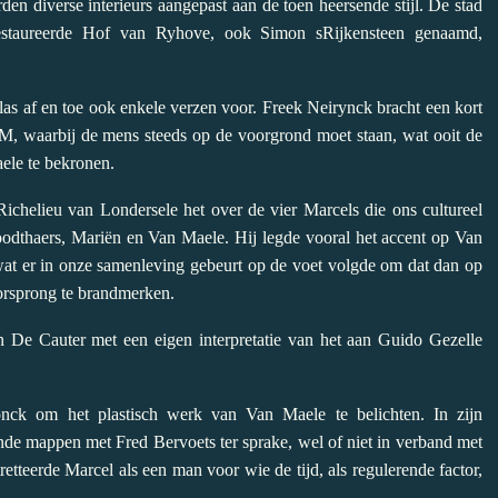
n diverse interieurs aangepast aan de toen heersende stijl. De stad
restaureerde Hof van Ryhove, ook Simon sRijkensteen genaamd,
 las af en toe ook enkele verzen voor. Freek Neirynck bracht een kort
, waarbij de mens steeds op de voorgrond moet staan, wat ooit de
ele te bekronen.
ichelieu van Londersele het over de vier Marcels die ons cultureel
dthaers, Mariën en Van Maele. Hij legde vooral het accent op Van
at er in onze samenleving gebeurt op de voet volgde om dat dan op
orsprong te brandmerken.
 De Cauter met een eigen interpretatie van het aan Guido Gezelle
nck om het plastisch werk van Van Maele te belichten. In zijn
nde mappen met Fred Bervoets ter sprake, wel of niet in verband met
retteerde Marcel als een man voor wie de tijd, als regulerende factor,