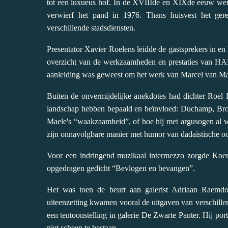
tot een luxueus hof. In de XVIIIde en XIXde eeuw werde
verwierf het pand in 1976. Thans huisvest het ge
verschillende stadsdiensten.
Presentator Xavier Roelens leidde de gastsprekers in en
overzicht van de werkzaamheden en prestaties van HAM
aanleiding was geweest om het werk van Marcel van Ma
Buiten de onvermijdelijke anekdotes had dichter Roel R
landschap hebben bepaald en beïnvloed: Duchamp, Broo
Maele's “waakzaamheid”, of hoe hij met argusogen al w
zijn onnavolgbare manier met humor van dadaïstische o
Voor een indringend muzikaal intermezzo zorgde Koen
opgedragen gedicht “Bevlogen en bevangen”.
Het was toen de beurt aan galerist Adriaan Raemdo
uiteenzetting kwamen vooral de uitgaven van verschille
een tentoonstelling in galerie De Zwarte Panter. Hij port
niet scheen te bestaan.