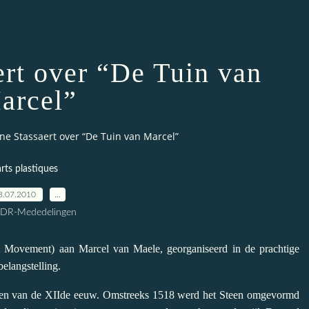
ert over “De Tuin van
arcel”
ne Stassaert over “De Tuin van Marcel”
arts plastiques
8.07.2010
…
CDR-Mededelingen
ovement) aan Marcel van Maele, georganiseerd in de prachtige
elangstelling.
dden van de XIIde eeuw. Omstreeks 1518 werd het Steen omgevormd