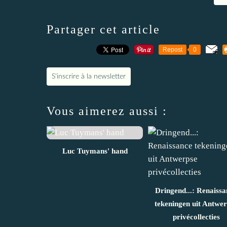
Partager cet article
Repost
0
S'inscrire à la newsletter
Vous aimerez aussi :
Luc Tuymans' hand
Dringend...: Renaissa
tekeningen uit Antwe
privécollecties