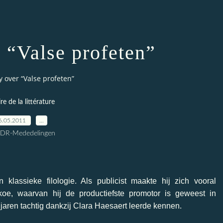
 “Valse profeten”
y over “Valse profeten”
ire de la littérature
6.05.2011
…
CDR-Mededelingen
n klassieke filologie. Als publicist maakte hij zich vooral
koe, waarvan hij de productiefste promotor is geweest in
 jaren tachtig dankzij Clara Haesaert leerde kennen.