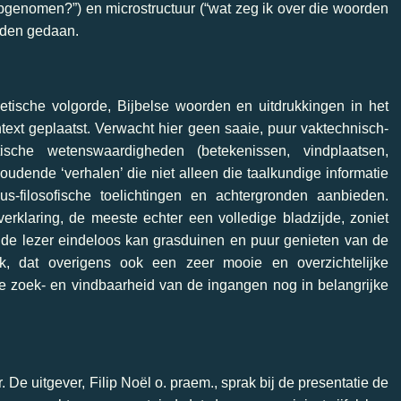
pgenomen?”) en microstructuur (“wat zeg ik over die woorden
rden gedaan.
etische volgorde, Bijbelse woorden en uitdrukkingen in het
ext geplaatst. Verwacht hier geen saaie, puur vaktechnisch-
ische wetenswaardigheden (betekenissen, vindplaatsen,
udende ‘verhalen’ die niet alleen die taalkundige informatie
us-filosofische toelichtingen en achtergronden aanbieden.
rklaring, de meeste echter een volledige bladzijde, zoniet
 de lezer eindeloos kan grasduinen en puur genieten van de
ek, dat overigens ook een zeer mooie en overzichtelijke
 de zoek- en vindbaarheid van de ingangen nog in belangrijke
 De uitgever, Filip Noël o. praem., sprak bij de presentatie de