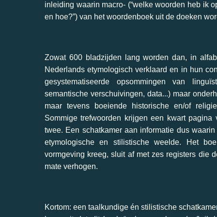
inleiding waarin macro- (“welke woorden heb ik o
en hoe?”) van het woordenboek uit de doeken wo
Zowat 600 bladzijden lang worden dan, in alfab
Nederlands etymologisch verklaard en in hun cont
gesystematiseerde opsommingen van linguïst
semantische verschuivingen, data...) maar onderho
maar tevens boeiende historische en/of religie
Sommige trefwoorden krijgen een kwart pagina ve
twee. Een schatkamer aan informatie dus waarin
etymologische en stilistische weelde. Het bo
vormgeving kreeg, sluit af met zes registers die
mate verhogen.
Kortom: een taalkundige én stilistische schatkamer.