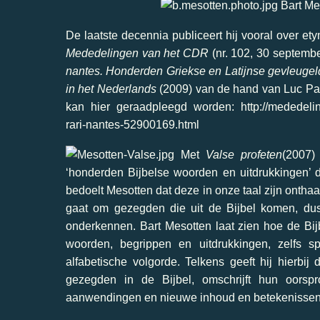
Bart Mes
De laatste decennia publiceert hij vooral over et
Mededelingen van het CDR
(nr. 102, 30 septemb
nantes. Honderden Griekse en Latijnse gevleugelde
in het Nederlands
(2009) van de hand van Luc Pa
kan hier geraadpleegd worden:
http://mededeli
rari-nantes-52900169.html
Met
Valse profeten
(2007)
‘honderden Bijbelse woorden en uitdrukkingen’ di
bedoelt Mesotten dat deze in onze taal zijn ontha
gaat om gezegden die uit de Bijbel komen, dus e
onderkennen. Bart Mesotten laat zien hoe de Bijbe
woorden, begrippen en uitdrukkingen, zelfs sp
alfabetische volgorde. Telkens geeft hij hierbi
gezegden in de Bijbel, omschrijft hun oorspr
aanwendingen en nieuwe inhoud en betekenissen