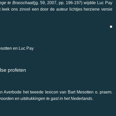
lege te Brasschaat
(jg. 59, 2007, pp. 196-197) wijdde Luc Pay
t leek ons zinvol een door de auteur lichtjes herziene versie
■
esotten en Luc Pay
lse profeten
an Averbode het tweede lexicon van Bart Mesotten o. praem.
oorden en uitdrukkingen te gast in het Nederlands
.