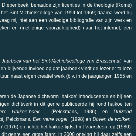
 Diepenbeek, behaalde zijn licenties in de theologie (Rome)
 het Sint-Michielscollege van 1954 tot 1969; daarna werd hij
aag mij niet aan een volledige bibliografie van zijn werk en
heken en (met enige voorzichtigheid) naar het internet; een
 Jaarboek van het Sint-Michielscollege van Brasschaat
van
n blijvende invloed op dat jaarboek vindt de lezer er talloze
ltuur, naast eigen creatief werk (b.v. in de jaargangen 1955 en
eren de Japanse dichtvorm ‘haikoe’ introduceerde en bij een
gen dichtwerk in dit genre publiceerde hij rond haikoe (en
en:
Haikoe-boek
(Pelckmans, 1986) en
Duizend
 bij Pelckmans,
Een verre vogel
(1998) en
Boven de wolken
 (1976) en richtte het haikoe-tijdschrift
Vuursteen
op (1980).
 dit genre een grote faam; in 2000 ontving hij daar zelfs een