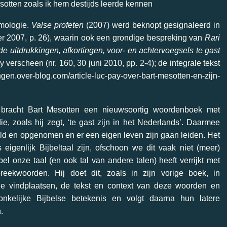
otten zoals ik hem destijds leerde kennen
ymologie.
Valse profeten
(2007) werd beknopt gesignaleerd in
er 2007, p. 26), waarin ook een grondige bespreking van
Rari
 uitdrukkingen, afkortingen, voor- en achtervoegsels te gast
y verscheen (
nr. 160, 30 juni 2010, pp. 2-4); de integrale tekst
ngen.over-blog.com/article-luc-pay-over-bart-mesotten-en-zijn-
 bracht Bart Mesotten een nieuwsoortig woordenboek met
e, zoals hij zegt, ‘te gast zijn in het Nederlands’. Daarmee
ald en opgenomen en er een eigen leven zijn gaan leiden. Het
igenlijk Bijbeltaal zijn, ofschoon we dit vaak niet (meer)
l onze taal (en ook tal van andere talen) heeft verrijkt met
reekwoorden. Hij doet dit, zoals in zijn vorige boek, in
j de vindplaatsen, de tekst en context van deze woorden en
onkelijke Bijbelse betekenis en volgt daarna hun latere
.