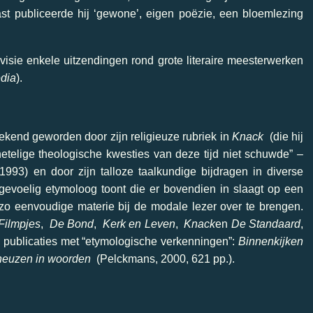
aast publiceerde hij ‘gewone’, eigen poëzie, een bloemlezing
visie enkele uitzendingen rond grote literaire meesterwerken
dia
).
bekend geworden door zijn religieuze rubriek in
Knack
(die hij
etelige theologische kwesties van deze tijd niet schuwde” –
1993) en door zijn talloze taalkundige bijdragen in diverse
 gevoelig etymoloog toont die er bovendien in slaagt op een
 zo eenvoudige materie bij de modale lezer over te brengen.
Filmpjes
,
De Bond
,
Kerk en Leven
,
Knack
en
De Standaard
,
e publicaties met “etymologische verkenningen”:
Binnenkijken
euzen in woorden
(Pelckmans, 2000, 621 pp.).