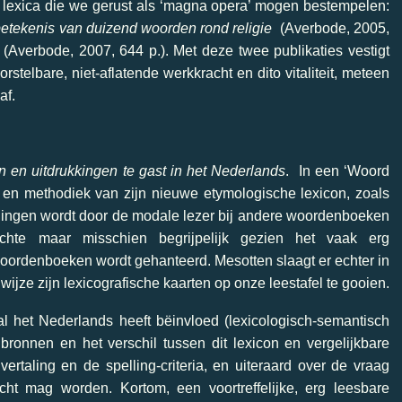
ee lexica die we gerust als ‘magna opera’ mogen bestempelen:
betekenis van duizend woorden rond religie
(Averbode, 2005,
(Averbode, 2007, 644 p.). Met deze twee publikaties vestigt
rstelbare, niet-aflatende werkkracht en dito vitaliteit, meteen
af.
 en uitdrukkingen te gast in het Nederlands
. In een ‘Woord
e en methodiek van zijn nieuwe etymologische lexicon, zoals
eidingen wordt door de modale lezer bij andere woordenboeken
echte maar misschien begrijpelijk gezien het vaak erg
woordenboeken wordt gehanteerd. Mesotten slaagt er echter in
wijze zijn lexicografische kaarten op onze leestafel te gooien.
 het Nederlands heeft bëinvloed (lexicologisch-semantisch
 bronnen en het verschil tussen dit lexicon en vergelijkbare
ertaling en de spelling-criteria, en uiteraard over de vraag
cht mag worden. Kortom, een voortreffelijke, erg leesbare