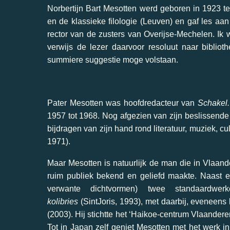
Norbertijn Bart Mesotten werd geboren in 1923 te
en de klassieke filologie (Leuven) en gaf les aan
rector van de zusters van Overijse-Mechelen. Ik w
verwijs de lezer daarvoor resoluut naar bibliot
summiere suggestie moge volstaan.
Pater Mesotten was hoofdredacteur van
Schakel.
1957 tot 1968. Nog afgezien van zijn beslissende e
bijdragen van zijn hand rond literatuur, muziek, cu
1971).
Maar Mesotten is natuurlijk de man die in Vlaand
ruim publiek bekend en geliefd maakte. Naast ei
verwante dichtvormen) twee standaardwerk
kolibries
(SintJoris, 1993), met daarbij, eveneens
(2003). Hij stichtte het ‘Haikoe-centrum Vlaanderen’
Tot in Japan zelf geniet Mesotten met het werk in