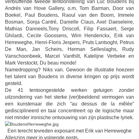
verbluffende tweede tentoonstelling van Luc Boudens bij
Andrés van Hove Gallery, o.m. Tom Barman, Door van
Boekel, Paul Boudens, Raoul van den Boom, Immele
Bosman, Sonja Cantré, Danielle Claus, Axel Daeseleire,
Mathias Danneels,Tony Driscoll, Filip Fassaert, Serge
Ghilardi, Cecile Goossens, Wim Henderickx, Erik van
Herreweghe, Henri-Floris Jespers, Pruts Lantsoght, Petrus
De Man, Jan Scheirs, Herman Selleslaghs, Rudy
Vanschoonbeek, Marcel Vanthilt, Katelijne Verbeke en
Mark Verstockt. Du beau monde!
Namedropping? Niks van. Gewoon de illustratie hoezeer
het talent van Boudens in diverse kringen op prijs wordt
gesteld.
De 41 tentoongestelde werken getuigen zonder
uitzondering van het sterke (ver)beeldend vermogen van
een kunstenaar die zich “au dessus de la mêlée”
gedisciplineerd en taai concentreert op de logische maar
niet minder ironische ontvouwing van zijn plastische lyriek.
Een terecht tevreden exposant met Erik van Herreweghe
Alleszins meer in volgende posts.