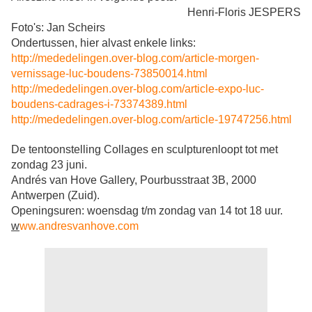
Henri-Floris JESPERS
Foto's: Jan Scheirs
Ondertussen, hier alvast enkele links:
http://mededelingen.over-blog.com/article-morgen-
vernissage-luc-boudens-73850014.html
http://mededelingen.over-blog.com/article-expo-luc-
boudens-cadrages-i-73374389.html
http://mededelingen.over-blog.com/article-19747256.html
De tentoonstelling
Collages en sculpturen
loopt tot met
zondag 23 juni.
Andrés van Hove Gallery, Pourbusstraat 3B, 2000
Antwerpen (Zuid).
Openingsuren: woensdag t/m zondag van 14 tot 18 uur.
w
ww.andresvanhove.com