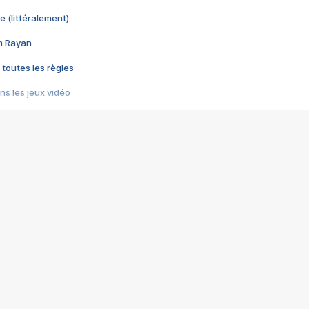
e (littéralement)
im Rayan
 toutes les règles
s les jeux vidéo
us choquant de Rockstar ? - Le scandale BULLY
e plus moche de Steam
du RÊVE tourne au CAUCHEMAR
pendant 8 heures
it… à tort
umiliés par un jeu vidéo
ire - Final Fantasy 8
ti un empire - Age of Empires