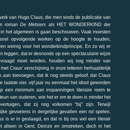
t werk van Hugo Claus, die men sinds de publicatie van
ven roman
De Metsiers
als HET WONDERKIND der
n in het algemeen is gaan beschouwen. Vaak moesten
ij snel opvolgende werken op de hoogte te houden,
n weinig voor het wonderkindprincipe. En zo wij er
n leggen, dat er desnoods op een spectaculaire wijze
 gevraagd moet worden, houden wij nog minder van
 met Claus’ verschijning in onze letteren herhaaldelijk
k aan toevoegen, dat ik nog steeds geloof, dat Claus
 de laatste vier, vijf jaar nu eenmaal het idool geworden
op een minimum aan inspanningen literaire roem te
teun van ouderen, wie het er om te doen is minder het
vertuigen, dat zij nog volkomen “bij” zijn. Terwijl
rlijke gevoelens in dergelijke gevallen een rol spelen.
 is er in geslaagd, en dat is bij ons wel een literair
 alleen in Gent, Deinze en omstreken, doch in het