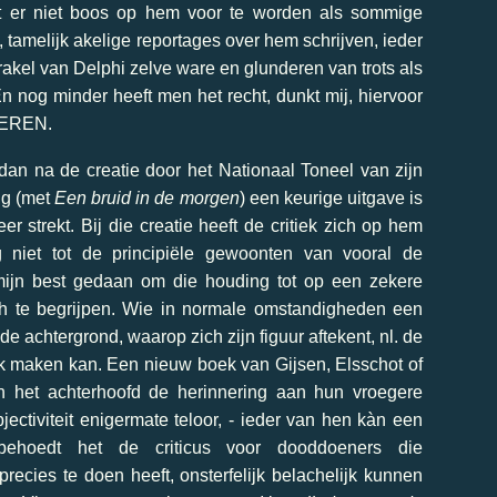
t er niet boos op hem voor te worden als sommige
 tamelijk akelige reportages over hem schrijven, ieder
orakel van Delphi zelve ware en glunderen van trots als
nog minder heeft men het recht, dunkt mij, hiervoor
SEREN.
dan na de creatie door het Nationaal Toneel van zijn
ig (met
Een bruid in de morgen
) een keurige uitgave is
er strekt. Bij die creatie heeft de critiek zich op hem
g niet tot de principiële gewoonten van vooral de
 mijn best gedaan om die houding tot op een zekere
ch te begrijpen. Wie in normale omstandigheden een
 de achtergrond, waarop zich zijn figuur aftekent, nl. de
ak maken kan. Een nieuw boek van Gijsen, Elsschot of
n het achterhoofd de herinnering aan hun vroegere
jectiviteit enigermate teloor, - ieder van hen kàn een
 behoedt het de criticus voor dooddoeners die
recies te doen heeft, onsterfelijk belachelijk kunnen