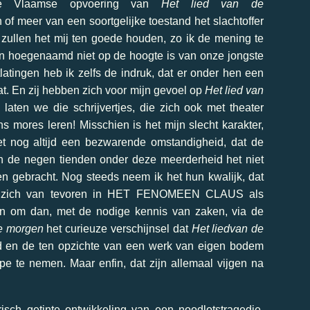
e Vlaamse opvoering van
Het lied van de
of meer van een soortgelijke toestand het slachtoffer
zullen het mij ten goede houden, zo ik de mening te
n hoegenaamd niet op de hoogte is van onze jongste
latingen heb ik zelfs de indruk, dat er onder hen een
at. En zij hebben zich voor mijn gevoel op
Het lied van
laten we die schrijvertjes, die zich ook met theater
mores leren! Misschien is het mijn slecht karakter,
het nog altijd een bezwarende omstandigheid, dat de
en de negen tienden onder deze meerderheid het niet
n gebracht. Nog steeds neem ik het hun kwalijk, dat
st, zich van tevoren in HET FENOMEEN CLAUS als
epen om dan, met de nodige kennis van zaken, via de
de morgen
het curieuze verschijnsel dat
Het lied
van de
id en de ten opzichte van een werk van eigen bodem
pe te nemen. Maar enfin, dat zijn allemaal vijgen na
risch getinte ontwikkeling van een noodlotstragedie,