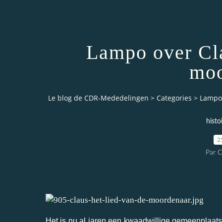
Lampo over Cla
moo
Le blog de CDR-Mededelingen
>
Categories
>
Lampo 
histo
2
Par 
Het is nu al jaren een kwaadwillige gemeenplaat