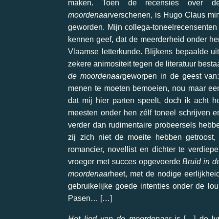
maken. Toen de recensies over d
moordenaar
verschenen, is Hugo Claus min 
geworden. Mijn collega-toneelrecensenten 
kennen geef, dat de meerderheid onder he
Vlaamse letterkunde. Blijkens bepaalde uit
zekere animositeit tegen de literatuur besta
de moordenaar
geworpen in de geest van: 
menen te moeten bemoeien, nou maar eens 
dat mij hier parten speelt, doch ik acht 
meesten onder hen zélf toneel schrijven 
verder dan rudimentaire probeersels hebbe
zij zich niet de moeite hebben getroo
romancier, novellist en dichter te verdi
vroeger met succes opgevoerde
Bruid in 
moordenaar
heet, met de nodige eerlijkhe
gebruikelijke goede intenties onder de lou
Pasen… […]
Het lied van de moordenaar
is […] de ly