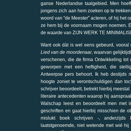
ganse Nederlandse taalgebied. Men hoef
jongens zich aan hem zoeken op te trekken,
woord van “de Meester” acteren, of hij het 
ze hem bij de voornaam mogen noemen. En 
de waarde van ZIJN WERK TE MINIMALI
Want ook dàt is wel eens gebeurd, vooral 
Lied van de moordenaar
, waarvan gelijktijd
verschenen, die de firma Ontwikkeling tot e
geworpen met een heftigheid, die stelli
Antwerpse pers behoort. Ik heb destijds
hoogte zoniet te verontschuldigen dan to
schrijver beoordeelt, betrekt hierbij meestal
literaire antecedenten waarop hij aanspra
Walschap leest en beoordeelt men met i
geschriften en gaat hierbij misschien de ob
mislukt boek schrijven -, anderzijds
laatstgenoemde, niet wetende met wié hij p