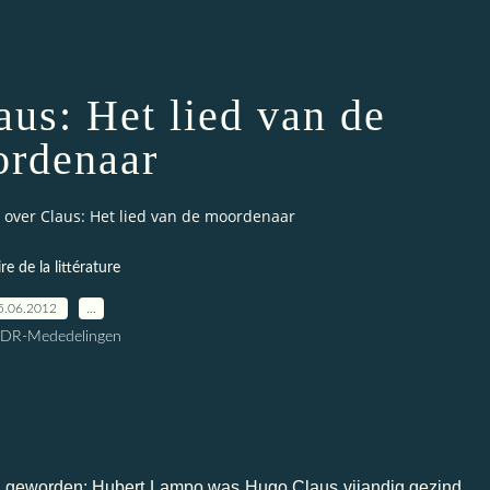
us: Het lied van de
rdenaar
over Claus: Het lied van de moordenaar
ire de la littérature
5.06.2012
…
CDR-Mededelingen
s geworden: Hubert Lampo was Hugo Claus vijandig gezind...