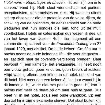
Hotelmens – Reportages en brieven
. ‘Huizen zijn om in te
sterven,‘ vond hij. Roth sloot vriendschap met portiers,
receptionisten, kamermeisjes en koks. Hij was een uiterst
scherp observator die de pretentie van de valse rijken, de
schwung van de oplichters, de eenzaamheid van de oude
weduwen met hun hondjes die hen, tong uit de muil,
voorttrokken. Hotels en cafés maken dus wezenlijk deel uit
van het leven van Joseph Roth. Een fragment uit een
column die hij schreef voor de
Frankfurter Zeitung
van 27
januari 1929, met als titel, De oude kelner: ‘Om één uur ’s
nachts neemt de oude kelner de lift – die voor de gasten –
en laat zich naar de bovenste verdieping brengen. Daar
bewoont hij een kamertje, het erekamertje. Hij heeft nooit
een vrouw gehad, geen kinderen, geen broers of zusters.
Altijd was hij alleen, een kelner in dit hotel, een kind van
dit hotel. Niet meer dan een kelner. Al tien jaar woont hij in
dit kamertje. Hij wilde niet met pensioen gaan. Hij kon ’s
nachts niet meer de straat op om naar huis te gaan. Dus
bleef hij in het hotel, zoals een oude wandklok. Op een
dag zal hij in zijn erekamertje sterven. Dat staat buiten kijf.