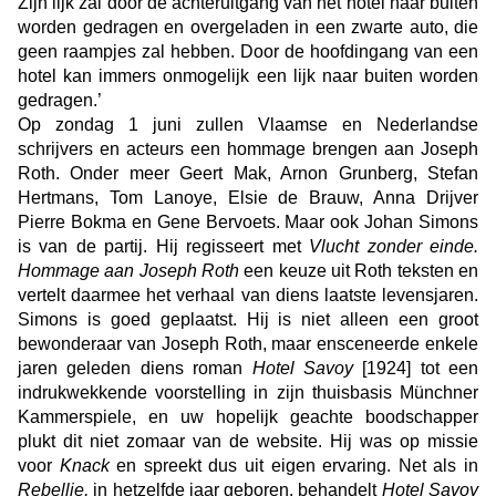
Zijn lijk zal door de achteruitgang van het hotel naar buiten
worden gedragen en overgeladen in een zwarte auto, die
geen raampjes zal hebben. Door de hoofdingang van een
hotel kan immers onmogelijk een lijk naar buiten worden
gedragen.’
Op zondag 1 juni zullen Vlaamse en Nederlandse
schrijvers en acteurs een hommage brengen aan Joseph
Roth. Onder meer Geert Mak, Arnon Grunberg, Stefan
Hertmans, Tom Lanoye, Elsie de Brauw, Anna Drijver
Pierre Bokma en Gene Bervoets. Maar ook Johan Simons
is van de partij. Hij regisseert met
Vlucht zonder einde.
Hommage aan Joseph Roth
een keuze uit Roth teksten en
vertelt daarmee het verhaal van diens laatste levensjaren.
Simons is goed geplaatst. Hij is niet alleen een groot
bewonderaar van Joseph Roth, maar ensceneerde enkele
jaren geleden diens roman
Hotel Savoy
[1924] tot een
indrukwekkende voorstelling in zijn thuisbasis Münchner
Kammerspiele, en uw hopelijk geachte boodschapper
plukt dit niet zomaar van de website. Hij was op missie
voor
Knack
en spreekt dus uit eigen ervaring. Net als in
Rebellie,
in hetzelfde jaar geboren, behandelt
Hotel Savoy