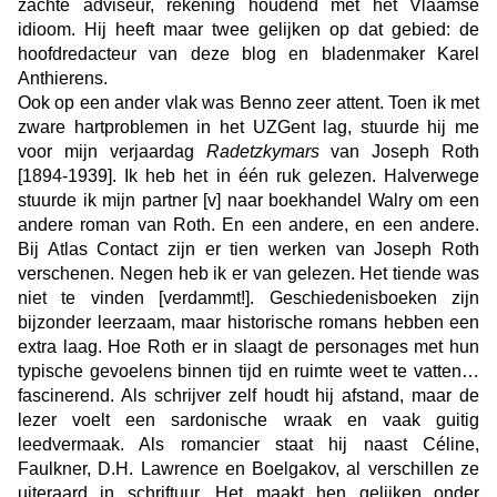
zachte adviseur, rekening houdend met het Vlaamse
idioom. Hij heeft maar twee gelijken op dat gebied: de
hoofdredacteur van deze blog en bladenmaker Karel
Anthierens.
Ook op een ander vlak was Benno zeer attent. Toen ik met
zware hartproblemen in het UZGent lag, stuurde hij me
voor mijn verjaardag
Radetzkymars
van Joseph Roth
[1894-1939]. Ik heb het in één ruk gelezen. Halverwege
stuurde ik mijn partner [v] naar boekhandel Walry om een
andere roman van Roth. En een andere, en een andere.
Bij Atlas Contact zijn er tien werken van Joseph Roth
verschenen. Negen heb ik er van gelezen. Het tiende was
niet te vinden [verdammt!]. Geschiedenisboeken zijn
bijzonder leerzaam, maar historische romans hebben een
extra laag. Hoe Roth er in slaagt de personages met hun
typische gevoelens binnen tijd en ruimte weet te vatten…
fascinerend. Als schrijver zelf houdt hij afstand, maar de
lezer voelt een sardonische wraak en vaak guitig
leedvermaak. Als romancier staat hij naast Céline,
Faulkner, D.H. Lawrence en Boelgakov, al verschillen ze
uiteraard in schriftuur. Het maakt hen gelijken onder