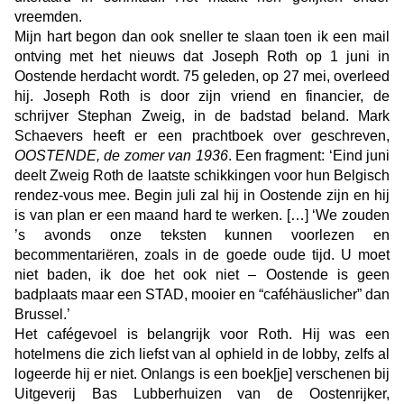
vreemden.
Mijn hart begon dan ook sneller te slaan toen ik een mail
ontving met het nieuws dat Joseph Roth op 1 juni in
Oostende herdacht wordt. 75 geleden, op 27 mei, overleed
hij. Joseph Roth is door zijn vriend en financier, de
schrijver Stephan Zweig, in de badstad beland. Mark
Schaevers heeft er een prachtboek over geschreven,
OOSTENDE, de zomer van 1936
. Een fragment: ‘Eind juni
deelt Zweig Roth de laatste schikkingen voor hun Belgisch
rendez-vous mee. Begin juli zal hij in Oostende zijn en hij
is van plan er een maand hard te werken. […] ‘We zouden
’s avonds onze teksten kunnen voorlezen en
becommentariëren, zoals in de goede oude tijd. U moet
niet baden, ik doe het ook niet – Oostende is geen
badplaats maar een STAD, mooier en “caféhäuslicher” dan
Brussel.’
Het cafégevoel is belangrijk voor Roth. Hij was een
hotelmens die zich liefst van al ophield in de lobby, zelfs al
logeerde hij er niet. Onlangs is een boek[je] verschenen bij
Uitgeverij Bas Lubberhuizen van de Oostenrijker,